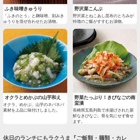
ふき味噌きゅうり
野沢菜こんぶ
「ふきのとう」と麹味噌、刻みき
野沢菜とねこあし昆布のとろみが
ゅうりを混ぜ合わせたお漬物。
特徴のご飯がすすむお漬物。
オクラとめかぶの山芋和え
野菜たっぷり！きびなごの南
蛮漬
オクラ、めかぶ、山芋のネバネバ
素材を上品に味付けしました。
長崎県五島列島で水揚げされた新
鮮なきびなご。骨を気にせず食せ
ます。
休日のランチにもラクうま『ご飯類・麺類・カレ