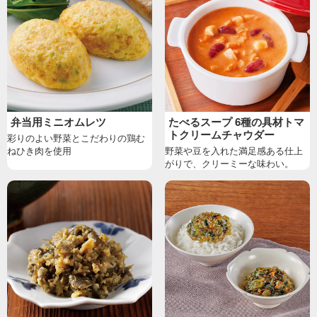
弁当用ミニオムレツ
たべるスープ 6種の具材トマ
トクリームチャウダー
彩りのよい野菜とこだわりの鶏む
ねひき肉を使用
野菜や豆を入れた満足感ある仕上
がりで、クリーミーな味わい。