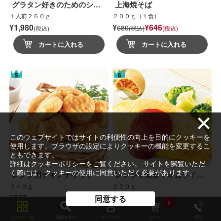
グラタン好きのためのシ…
上海焼そば
１人前２６０ｇ
２００ｇ（１食）
¥1,980
¥
¥646
680
(税込)
(税込)
(税込)
カートに入れる
カートに入れる
このウェブサイトではサイトの利便性の向上を目的にクッキーを
使用します。ブラウザの設定によりクッキーの機能を変更するこ
ともできます。
詳細は
クッキーポリシー
をご覧ください。 サイトを閲覧いただ
く際には、クッキーの使用に同意いただく必要があります。
レンジ用チキンナゲット
レンジで簡単！オムライ…
２４０ｇ
２２０ｇ
¥890
¥700
同意する
(税込)
(税込)
0
カートに入れる
カートに入れる
カテゴリ一覧
商品を探す
マイページ
カート
電話