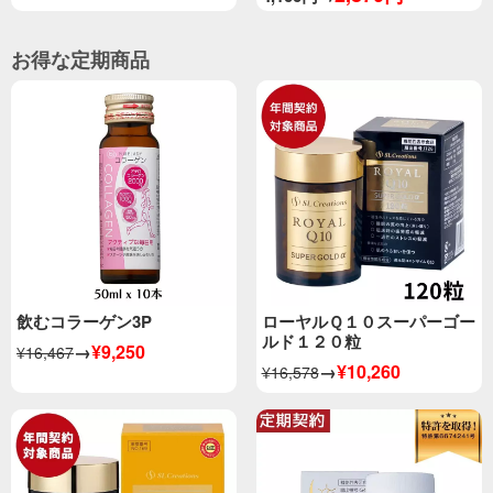
お得な定期商品
飲むコラーゲン3P
ローヤルＱ１０スーパーゴー
ルド１２０粒
→
¥9,250
¥16,467
→
¥10,260
¥16,578