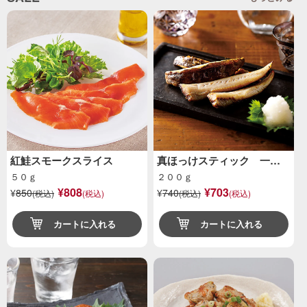
紅鮭スモークスライス
真ほっけスティック 一…
５０ｇ
２００ｇ
¥808
¥703
¥
850
¥
740
(税込)
(税込)
(税込)
(税込)
カートに入れる
カートに入れる