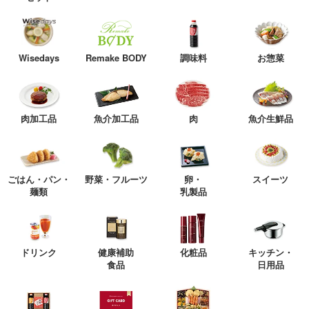
Wisedays
Remake BODY
調味料
お惣菜
肉加工品
魚介加工品
肉
魚介生鮮品
ごはん・パン・
野菜・フルーツ
卵・
スイーツ
麺類
乳製品
ドリンク
健康補助
化粧品
キッチン・
食品
日用品