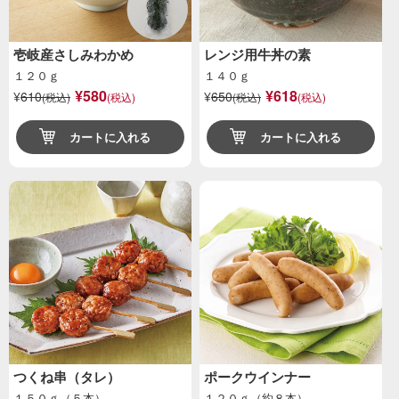
壱岐産さしみわかめ
レンジ用牛丼の素
１２０ｇ
１４０ｇ
¥580
¥618
¥
610
¥
650
(税込)
(税込)
(税込)
(税込)
カートに入れる
カートに入れる
つくね串（タレ）
ポークウインナー
１５０ｇ（５本）
１２０ｇ（約８本）