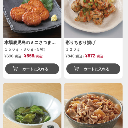
本場鹿児島のミニさつま…
彩りちぎり揚げ
１５０ｇ（３０ｇ×５枚）
１２０ｇ
¥656
¥672
¥
690
¥
840
(税込)
(税込)
(税込)
(税込)
カートに入れる
カートに入れる