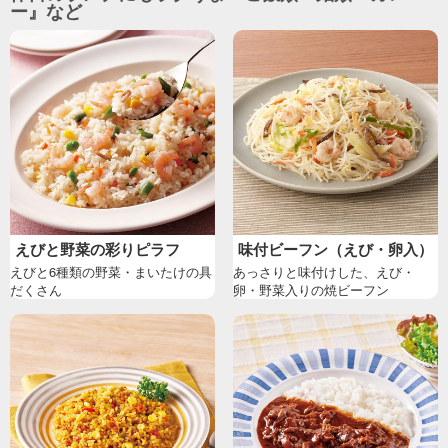
ー』など
えびと野菜の彩りピラフ
味付ビーフン（えび・卵入）
えびと6種類の野菜・まいたけの具
あっさりと味付けした、えび・
だくさん
卵・野菜入りの焼ビーフン