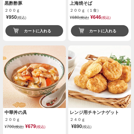
黒酢酢豚
上海焼そば
２００ｇ
２００ｇ（１食）
¥950
¥646
¥
680
(税込)
(税込)
(税込)
カートに入れる
カートに入れる
中華丼の具
レンジ用チキンナゲット
２００ｇ
２４０ｇ
¥679
¥890
¥
700
(税込)
(税込)
(税込)