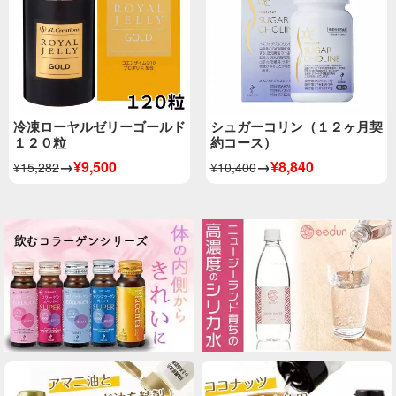
冷凍ローヤルゼリーゴールド
シュガーコリン（１２ヶ月契
１２０粒
約コース）
→
¥9,500
→
¥8,840
¥15,282
¥10,400