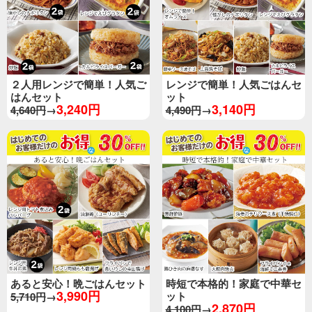
２人用レンジで簡単！人気ご
レンジで簡単！人気ごはんセ
はんセット
ット
3,240円
3,140円
4,640円
→
4,490円
→
あると安心！晩ごはんセット
時短で本格的！家庭で中華セ
3,990円
ット
5,710円
→
2,870円
4,100円
→