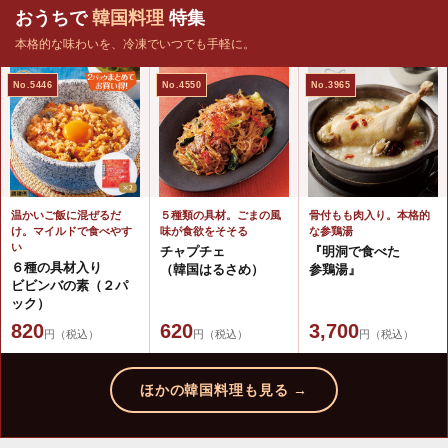
おうちで
韓国料理
特集
本格的な味わいを、冷凍でいつでも手軽に。
No.5446
No.4550
No.3965
温かいご飯に混ぜるだ
５種類の具材。ごまの風
骨付もも肉入り。本格的
け。マイルドで食べやす
味が食欲をそそる
な参鶏湯
い
チャプチェ
『明洞で食べた
６種の具材入り
（韓国はるさめ）
参鶏湯』
ビビンバの素（２パ
ック）
820
620
3,700
円（税込）
円（税込）
円（税込）
ほかの韓国料理も見る →