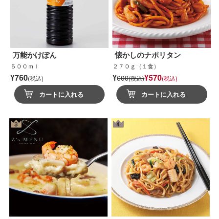
万能かけぽん
懐かしのナポリタン
５００ｍｌ
２７０ｇ（１食）
¥760
¥
¥570
600
(税込)
(税込)
(税込)
カートに入れる
カートに入れる