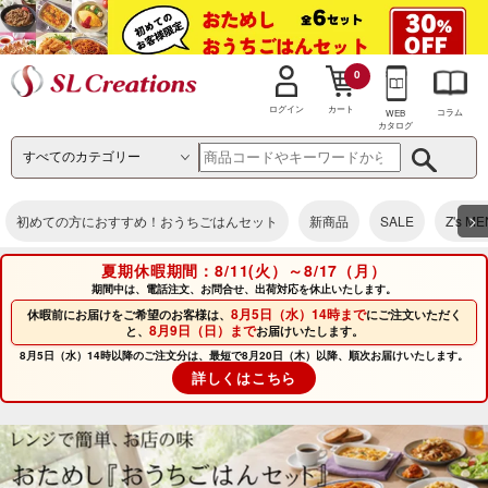
0
カート
ログイン
コラム
WEB
カタログ
>
初めての方におすすめ！おうちごはんセット
新商品
SALE
Z's M
夏期休暇期間：8/11(火）～8/17（月）
期間中は、電話注文、お問合せ、出荷対応を休止いたします。
8月5日（水）14時まで
休暇前にお届けをご希望のお客様は、
にご注文いただく
8月9日（日）まで
と、
お届けいたします。
8月5日（水）14時以降のご注文分は、最短で8月20日（木）以降、順次お届けいたします。
詳しくはこちら