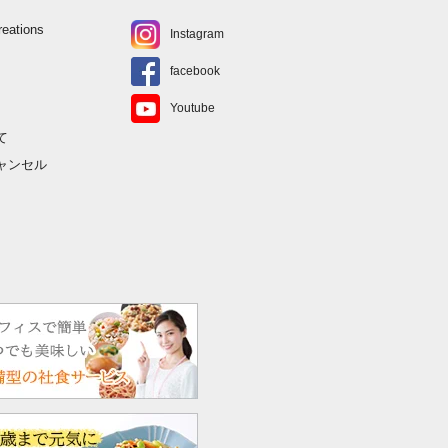
ations
Instagram
facebook
Youtube
て
ャンセル