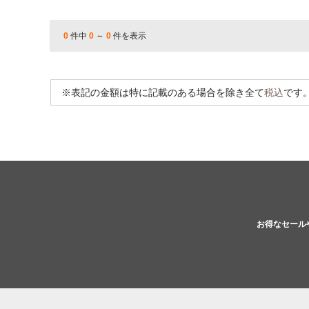
0
件中
0
～
0
件を表示
※表記の金額は特に記載のある場合を除き全て
税込
です
お得なセール