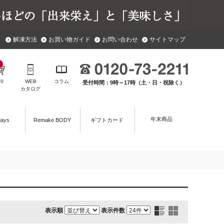
解凍方法
お買い物ガイド
お問い合わせ
サイトマップ
￥
0
WEB
コラム
受付時間：9時～17時（土・日・祝除く）
カタログ
年末商品
days
Remake BODY
ギフトカード
表示順
表示件数