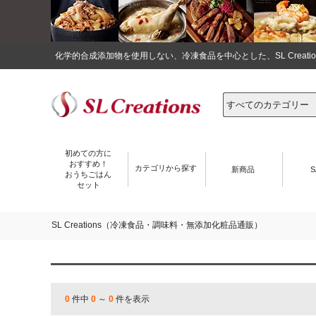
化学的合成添加物を使用しない、冷凍食品を中心とした、SL Crea
初めての方に
おすすめ！
カテゴリから探す
新商品
S
おうちごはん
セット
SL Creations（冷凍食品・調味料・無添加化粧品通販）
0
件中
0
～
0
件を表示