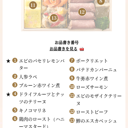
お品書き番号
お品書きを見る
エビのパセリレモンバ
ポ
クリエット
ー
タ
ー
パテドカンパ
ニュ
ー
人参ラペ
牛蒡赤ワイン煮
プル
ン赤ワイン煮
ー
ロ
ズサ
モン
ー
ー
ドライフル
ツとナッ
ー
エビのモザイクテリ
ー
ツのテリ
ヌ
ー
ヌ
キノコマリネ
ロ
ストビ
フ
ー
ー
鶏肉のロ
スト
ハニ
ー
（
鯵のエスカベッシュ
マスタ
ド
ー
ー
）