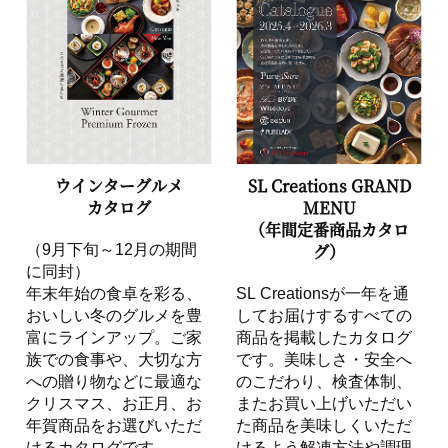
ウインターグルメ
SL Creations GRAND
カタログ
MENU
（年間定番商品カタロ
グ）
（9月下旬～12月の期間
に同封）
年末年始の食卓を彩る、
SL Creationsが一年を通
おいしい冬のグルメを豊
してお届けするすべての
富にラインアップ。ご家
商品を掲載したカタログ
族での食事や、大切な方
です。美味しさ・安全へ
への贈り物などに最適な
のこだわり、検査体制、
クリスマス、お正月、お
またお買い上げいただい
年賀商品をお選びいただ
た商品を美味しくいただ
けるカタログです。
けるよう解凍方法や調理