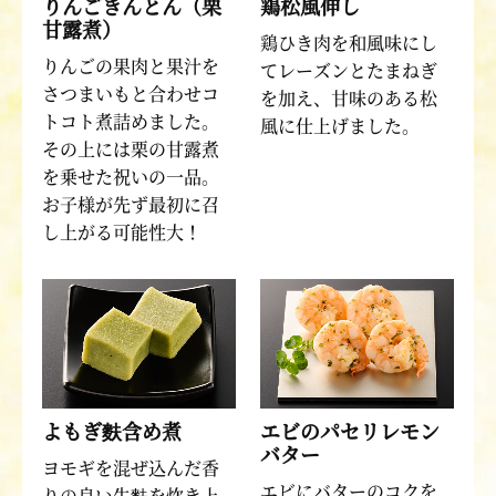
りんごきんとん（栗
鶏松風伸し
甘露煮）
鶏ひき肉を和風味にし
りんごの果肉と果汁を
てレーズンとたまねぎ
さつまいもと合わせコ
を加え、甘味のある松
トコト煮詰めました。
風に仕上げました。
その上には栗の甘露煮
を乗せた祝いの一品。
お子様が先ず最初に召
し上がる可能性大！
よもぎ麩含め煮
エビのパセリレモン
バター
ヨモギを混ぜ込んだ香
エビにバターのコクを
りの良い生麩を炊き上