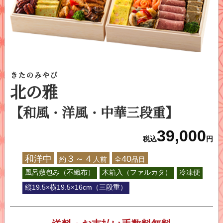
きたのみやび
北の雅
【和風・洋風・中華三段重】
39,000
税込
円
和洋中
３～４
40
約
人前
全
品目
風呂敷包み（不織布）
木箱入（ファルカタ）
冷凍便
縦19.5×横19.5×16cm（三段重）