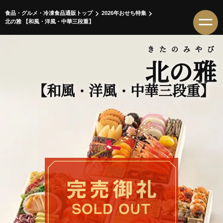
食品・グルメ・冷凍食品通販トップ
2026年おせち特集
北の雅 【和風・洋風・中華三段重】
きたのみやび
北の雅
【和風・洋風・中華三段重】