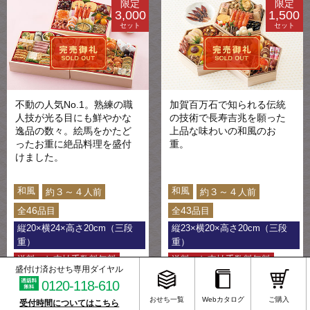
限定
限定
3,000
1,500
セット
セット
不動の人気No.1。熟練の職
加賀百万石で知られる伝統
人技が光る目にも鮮やかな
の技術で長寿吉兆を願った
逸品の数々。絵馬をかたど
上品な味わいの和風のお
ったお重に絶品料理を盛付
重。
けました。
和風
和風
３～４
３～４
約
人前
約
人前
46
43
全
品目
全
品目
縦20×横24×高さ20cm（三段
縦23×横20×高さ20cm（三段
重）
重）
送料・お支払手数料無料
送料・お支払手数料無料
盛付け済おせち専用ダイヤル
0120-118-610
37,000
33,500
税込
円
税込
円
おせち一覧
Webカタログ
ご購入
受付時間についてはこちら