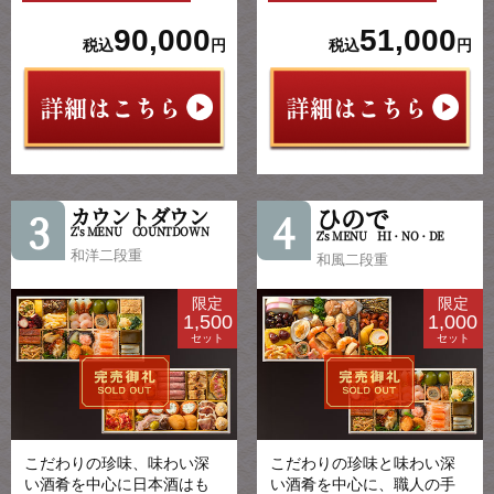
90,000
51,000
税込
円
税込
円
ひので
カウントダウン
3
4
Z's MENU COUNTDOWN
Z's MENU HI・NO・DE
和洋二段重
和風二段重
限定
限定
1,500
1,000
セット
セット
こだわりの珍味、味わい深
こだわりの珍味と味わい深
い酒肴を中心に日本酒はも
い酒肴を中心に、職人の手