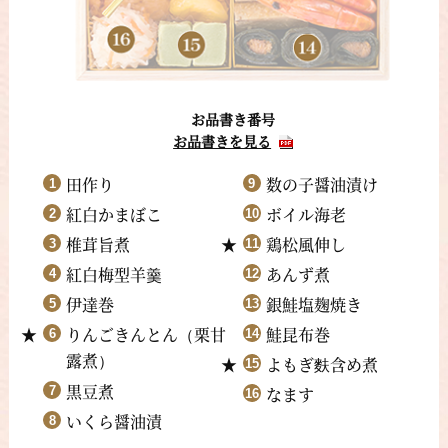
お品書き番号
お品書きを見る
田作り
数の子醤油漬け
紅白かまぼこ
ボイル海老
椎茸旨煮
鶏松風伸し
紅白梅型羊羹
あんず煮
伊達巻
銀鮭塩麹焼き
りんごきんとん
栗甘
鮭昆布巻
（
露煮
）
よもぎ
麩
含め煮
黒豆煮
なます
いくら醤油漬