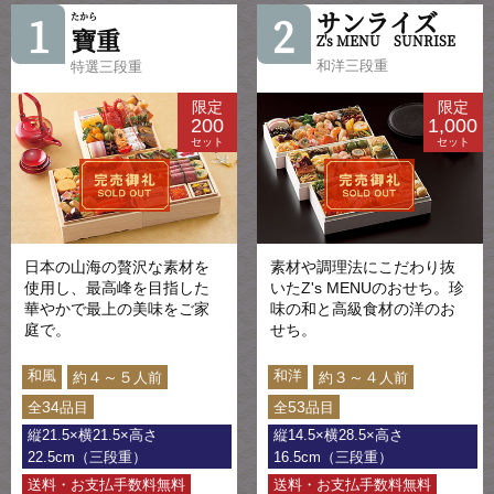
サンライズ
1
2
たから
寶
重
Z's MENU SUNRISE
和洋三段重
特選三段重
限定
限定
200
1,000
セット
セット
日本の山海の贅沢な素材を
素材や調理法にこだわり抜
使用し、最高峰を目指した
いたZ's MENUのおせち。珍
華やかで最上の美味をご家
味の和と高級食材の洋のお
庭で。
せち。
和風
和洋
４～５
３～４
約
人前
約
人前
34
53
全
品目
全
品目
縦21.5×横21.5×高さ
縦14.5×横28.5×高さ
22.5cm（三段重）
16.5cm（三段重）
送料・お支払手数料無料
送料・お支払手数料無料