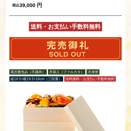
39,000
円
税込
送料・お支払い手数料無料
風呂敷包み（不織布）
木箱入（ファルカタ）
冷凍便
縦19.5×横19.5×16cm（三段重）
送料無料・お支払い手数料無料