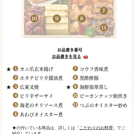
お品書き番号
お品書きを見る
カニ爪玄米揚げ
コウフ香味煮
ホタテピリ辛醤油煮
黒酢酢豚
広東叉焼
海鮮
翡
翠蒸し
ピリ辛ザ
サイ
ピ
カンナッツ飴炊き
ー
ー
海老のチリソ
ス煮
つぶのオイスタ
炒
め
ー
ー
あわびオイスタ
煮
ー
★
の付いている商品は、詳しくは「
こだわりのお料理
」でご
紹介しています。