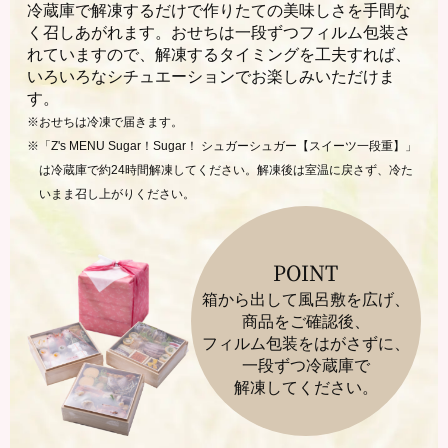
冷蔵庫で解凍するだけで作りたての美味しさを手間な
く召しあがれます。おせちは一段ずつフィルム包装さ
れていますので、解凍するタイミングを工夫すれば、
いろいろなシチュエーションでお楽しみいただけま
す。
※おせちは冷凍で届きます。
※「Z's MENU Sugar！Sugar！ シュガーシュガー【スイーツ一段重】」
は冷蔵庫で約24時間解凍してください。解凍後は室温に戻さず、冷た
いまま召し上がりください。
POINT
箱から出して風呂敷を広げ、
商品をご確認後、
フィルム包装をはがさずに、
一段ずつ冷蔵庫で
解凍してください。