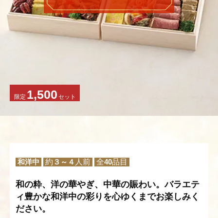
1,500
限定
セット
和洋中
約
３～４
人前
全
40
品目
和の粋、洋の華やぎ、中華の賑わい。バラエテ
ィ豊かな和洋中の彩りを心ゆくまでお楽しみく
ださい。