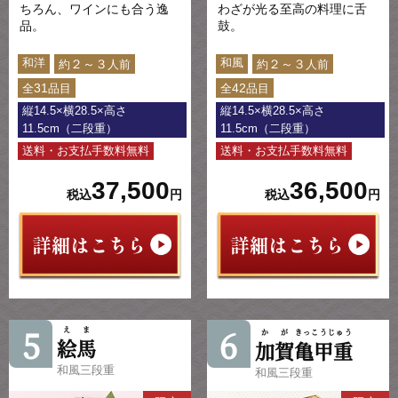
ちろん、ワインにも合う逸
わざが光る至高の料理に舌
品。
鼓。
和洋
和風
２～３
２～３
約
人前
約
人前
31
42
全
品目
全
品目
縦14.5×横28.5×高さ
縦14.5×横28.5×高さ
11.5cm（二段重）
11.5cm（二段重）
送料・お支払手数料無料
送料・お支払手数料無料
37,500
36,500
税込
円
税込
円
5
6
えま
かが
きっこうじゅう
絵馬
加賀
亀甲重
和風三段重
和風三段重