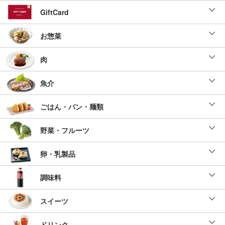
GiftCard
お惣菜
肉
魚介
ごはん・パン・麺類
野菜・フルーツ
卵・乳製品
調味料
スイーツ
ドリンク