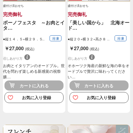
盛付け済おせち
盛付け済おせち
完売御礼
完売御礼
ボーノフェスタ ～お肉とイ
「美しい国から」 北海オー
タ…
ド…
冷凍
冷凍
●縦１４．５×横２９．５
●縦２０×横３２×高さ８
×高さ１３ｃｍ…
ｃｍ（一段重）…
￥27,000
￥27,000
(税込)
(税込)
召しあがり方
召しあがり方
お肉とイタリアンのオードブル。世
オホーツク海産の新鮮な海の幸をオ
代を問わず楽しめる新感覚の祝祭
ードブルで贅沢に味わってくださ
膳…
い…
カートに入れる
カートに入れる
お気に入り登録
お気に入り登録