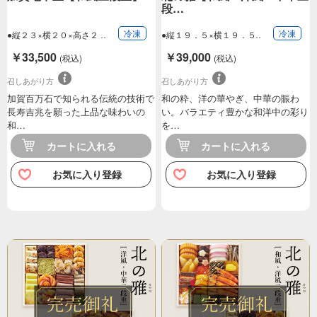
段…
冷凍
冷凍
●縦２３×横２０×高さ２
●縦１９．５×横１９．５
０ｃｍ（三段重…
×高さ１６ｃｍ…
￥33,500
￥39,000
(税込)
(税込)
召しあがり方
召しあがり方
加賀百万石で知られる伝統の技術で
和の粋、洋の華やぎ、中華の賑わ
長寿吉兆を願った上品な味わいの
い。バラエティ豊かな和洋中の彩り
和…
を…
カートに入れる
カートに入れる
お気に入り登録
お気に入り登録