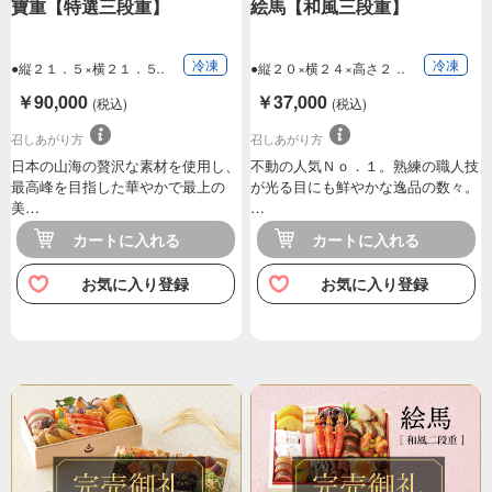
寶重【特選三段重】
絵馬【和風三段重】
冷凍
冷凍
●縦２１．５×横２１．５
●縦２０×横２４×高さ２
×高さ２２．５…
０ｃｍ（三段重…
￥90,000
￥37,000
(税込)
(税込)
召しあがり方
召しあがり方
日本の山海の贅沢な素材を使用し、
不動の人気Ｎｏ．１。熟練の職人技
最高峰を目指した華やかで最上の
が光る目にも鮮やかな逸品の数々。
美…
…
カートに入れる
カートに入れる
お気に入り登録
お気に入り登録