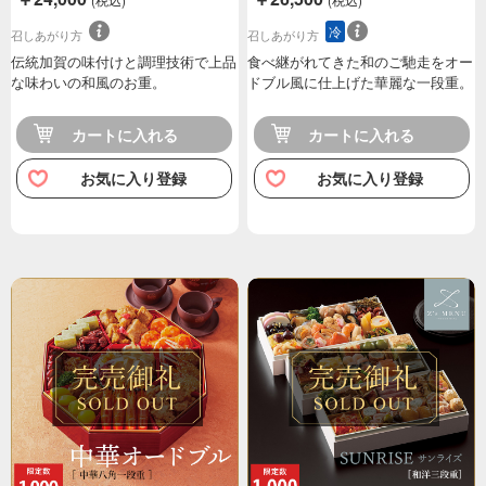
冷
召しあがり方
召しあがり方
伝統加賀の味付けと調理技術で上品
食べ継がれてきた和のご馳走をオー
な味わいの和風のお重。
ドブル風に仕上げた華麗な一段重。
カートに入れる
カートに入れる
お気に入り登録
お気に入り登録