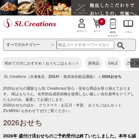
0
カート
ログイン
コラム
WEB
カタログ
>
初めての方におすすめ！おうちごはんセット
新商品
SALE
Z's M
SL Creations（冷凍食品・調味料・無添加化粧品通販）
> 2026おせち
2026おせちの通販ならSL Creationsが安心・安全な商品を取り揃えておりま
す。 味はもちろん、化学的合成添加物を使用しない厳しい自社基準をクリアし
たもののみ、厳選してお届けします。
2026おせちのほか、
クリスマス・お正月・年賀
、
おうちごはんセット
、
Z's MENU
も合わせてぜひご覧ください。
2026おせち
2026年 盛付け済おせちのご予約受付は終了いたしました。本年も誠