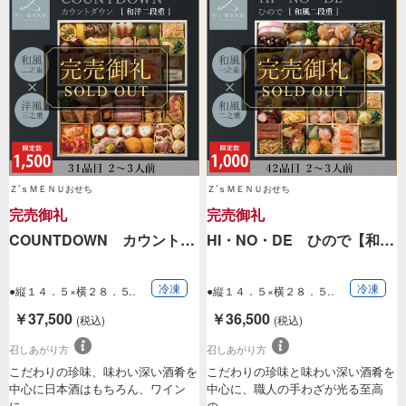
Ｚ’ｓＭＥＮＵおせち
Ｚ’ｓＭＥＮＵおせち
完売御礼
完売御礼
COUNTDOWN カウント…
HI・NO・DE ひので【和…
冷凍
冷凍
●縦１４．５×横２８．５
●縦１４．５×横２８．５
×高さ１１．５…
×高さ１１．５…
￥37,500
￥36,500
(税込)
(税込)
召しあがり方
召しあがり方
こだわりの珍味、味わい深い酒肴を
こだわりの珍味と味わい深い酒肴を
中心に日本酒はもちろん、ワイン
中心に、職人の手わざが光る至高
に…
の…