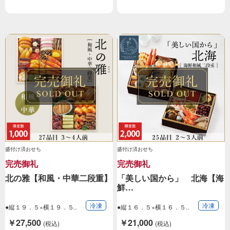
盛付け済おせち
盛付け済おせち
完売御礼
完売御礼
北の雅【和風・中華二段重】
「美しい国から」 北海【海
鮮…
冷凍
冷凍
●縦１９．５×横１９．５
●縦１６．５×横１６．５
×高さ１１．３…
×高さ１３．５…
￥27,500
￥21,000
(税込)
(税込)