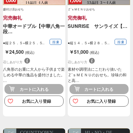
盛付け済おせち
Ｚ’ｓＭＥＮＵおせち
完売御礼
完売御礼
中華オードブル【中華八角一
SUNRISE サンライズ【…
段…
冷凍
冷凍
●縦２５．５×横２５．５
●縦１４．５×横２８．５
×高さ７．５ｃ…
×高さ１６．５…
￥24,500
￥51,000
(税込)
(税込)
召しあがり方
召しあがり方
八角形のお重に大人から子供まで楽
素材や調理法にこだわり抜いた
しめる中華の逸品を盛付けました。
Ｚ’ｓＭＥＮＵのおせち。珍味の和
…
と高…
カートに入れる
カートに入れる
お気に入り登録
お気に入り登録