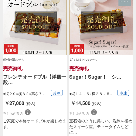
盛付け済おせち
Ｚ’ｓＭＥＮＵおせち
完売御礼
完売御礼
フレンチオードブル【洋風一
Sugar！Sugar！ シ…
段…
冷凍
冷凍
●縦２０×横３２×高さ７
●縦１４．５×横２８．５
ｃｍ（一段重）…
×高さ８．５ｃ…
￥27,000
￥14,500
(税込)
(税込)
召しあがり方
召しあがり方
ご家庭で本格オードブルが楽しめま
宝石箱のように美しい、洗練を極め
す。
たスイーツ重。ティータイムなど
に…