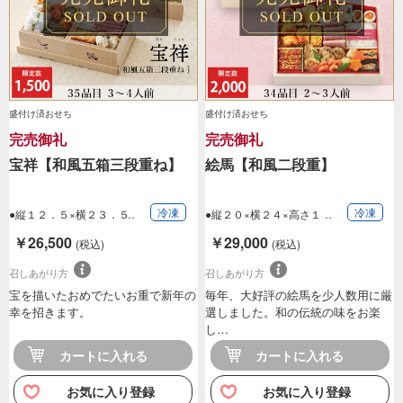
盛付け済おせち
盛付け済おせち
完売御礼
完売御礼
宝祥【和風五箱三段重ね】
絵馬【和風二段重】
冷凍
冷凍
●縦１２．５×横２３．５
●縦２０×横２４×高さ１
×高さ１９ｃｍ…
４ｃｍ（二段重…
￥26,500
￥29,000
(税込)
(税込)
召しあがり方
召しあがり方
宝を描いたおめでたいお重で新年の
毎年、大好評の絵馬を少人数用に厳
幸を招きます。
選しました。和の伝統の味をお楽
し…
カートに入れる
カートに入れる
お気に入り登録
お気に入り登録