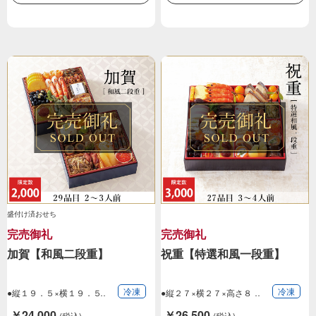
盛付け済おせち
完売御礼
完売御礼
加賀【和風二段重】
祝重【特選和風一段重】
冷凍
冷凍
●縦１９．５×横１９．５
●縦２７×横２７×高さ８
×高さ１３．５…
ｃｍ（一段重）…
￥24,000
￥26,500
(税込)
(税込)