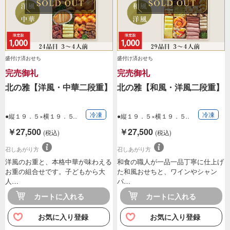
盛付け済おせち
盛付け済おせち
完売御礼
完売御礼
北の雅【洋風・中華二段重】
北の雅【和風・洋風二段重】
冷凍
冷凍
●縦１９．５×横１９．５
●縦１９．５×横１９．５
×高さ１１．３…
×高さ１１．３…
￥27,500
￥27,500
(税込)
(税込)
召しあがり方
召しあがり方
洋風のお重と、本格中華が味わえる
和食の職人が一品一品丁寧に仕上げ
お重の組合せです。子どもから大
た和風おせちと、ワインやシャン
人…
パ…
カートに入れる
カートに入れる
お気に入り登録
お気に入り登録