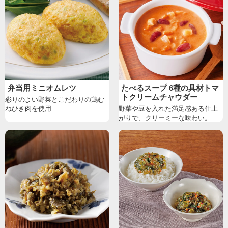
弁当用ミニオムレツ
たべるスープ 6種の具材トマ
トクリームチャウダー
彩りのよい野菜とこだわりの鶏む
ねひき肉を使用
野菜や豆を入れた満足感ある仕上
がりで、クリーミーな味わい。