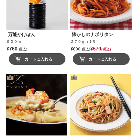
万能かけぽん
懐かしのナポリタン
５００ｍｌ
２７０ｇ（１食）
¥760
¥
¥570
600
(税込)
(税込)
(税込)
カートに入れる
カートに入れる