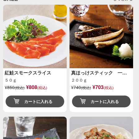
紅鮭スモークスライス
真ほっけスティック 一…
５０ｇ
２００ｇ
¥808
¥703
¥
850
¥
740
(税込)
(税込)
(税込)
(税込)
カートに入れる
カートに入れる