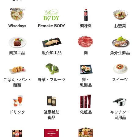
Wisedays
Remake BODY
調味料
お惣菜
肉加工品
魚介加工品
肉
魚介生鮮品
ごはん・パン・
野菜・フルーツ
卵・
スイーツ
麺類
乳製品
ドリンク
健康補助
化粧品
キッチン・
食品
日用品