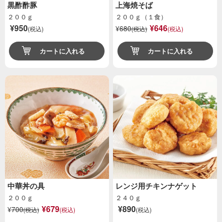
黒酢酢豚
上海焼そば
２００ｇ
２００ｇ（１食）
¥950
¥646
¥
680
(税込)
(税込)
(税込)
カートに入れる
カートに入れる
中華丼の具
レンジ用チキンナゲット
２００ｇ
２４０ｇ
¥679
¥890
¥
700
(税込)
(税込)
(税込)