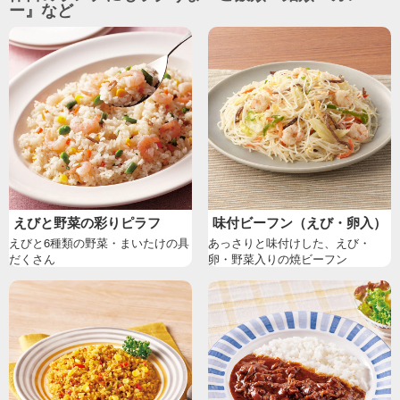
ー』など
えびと野菜の彩りピラフ
味付ビーフン（えび・卵入）
えびと6種類の野菜・まいたけの具
あっさりと味付けした、えび・
だくさん
卵・野菜入りの焼ビーフン