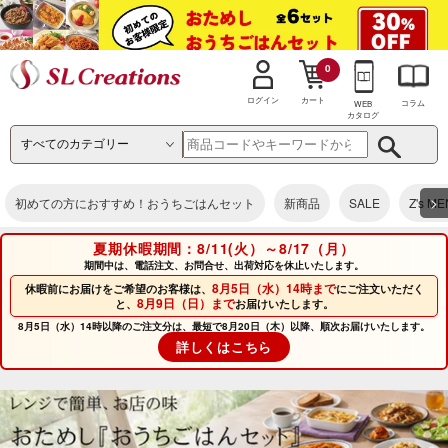
0
カート
ログイン
コラム
WEB
カタログ
>
初めての方におすすめ！おうちごはんセット
新商品
SALE
Z's M
夏期休暇期間：8/11(火）～8/17（月）
期間中は、電話注文、お問合せ、出荷対応を休止いたします。
8月5日（水）14時まで
休暇前にお届けをご希望のお客様は、
にご注文いただく
8月9日（日）まで
と、
お届けいたします。
8月5日（水）14時以降のご注文分は、最短で8月20日（木）以降、順次お届けいたします。
詳しくはこちら