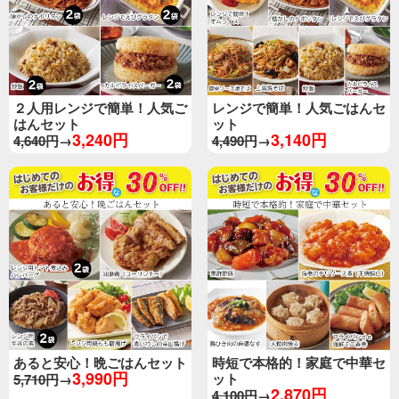
２人用レンジで簡単！人気ご
レンジで簡単！人気ごはんセ
はんセット
ット
3,240円
3,140円
4,640円
→
4,490円
→
あると安心！晩ごはんセット
時短で本格的！家庭で中華セ
3,990円
ット
5,710円
→
2,870円
4,100円
→