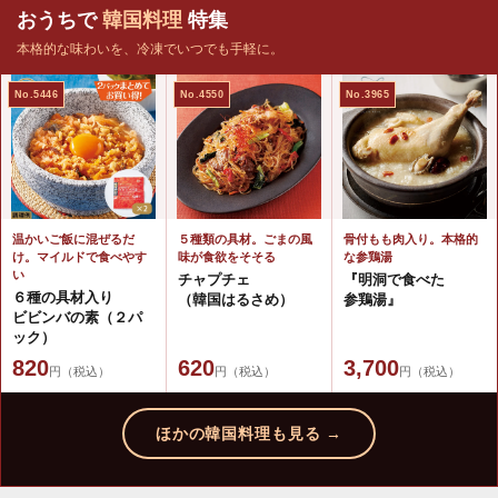
おうちで
韓国料理
特集
本格的な味わいを、冷凍でいつでも手軽に。
No.5446
No.4550
No.3965
温かいご飯に混ぜるだ
５種類の具材。ごまの風
骨付もも肉入り。本格的
け。マイルドで食べやす
味が食欲をそそる
な参鶏湯
い
チャプチェ
『明洞で食べた
６種の具材入り
（韓国はるさめ）
参鶏湯』
ビビンバの素（２パ
ック）
820
620
3,700
円（税込）
円（税込）
円（税込）
ほかの韓国料理も見る →