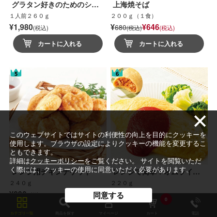
グラタン好きのためのシ…
上海焼そば
１人前２６０ｇ
２００ｇ（１食）
¥1,980
¥
¥646
680
(税込)
(税込)
(税込)
カートに入れる
カートに入れる
このウェブサイトではサイトの利便性の向上を目的にクッキーを
使用します。ブラウザの設定によりクッキーの機能を変更するこ
ともできます。
詳細は
クッキーポリシー
をご覧ください。 サイトを閲覧いただ
く際には、クッキーの使用に同意いただく必要があります。
レンジ用チキンナゲット
レンジで簡単！オムライ…
２４０ｇ
２２０ｇ
¥890
¥700
同意する
(税込)
(税込)
0
カートに入れる
カートに入れる
カテゴリ一覧
商品を探す
マイページ
カート
電話