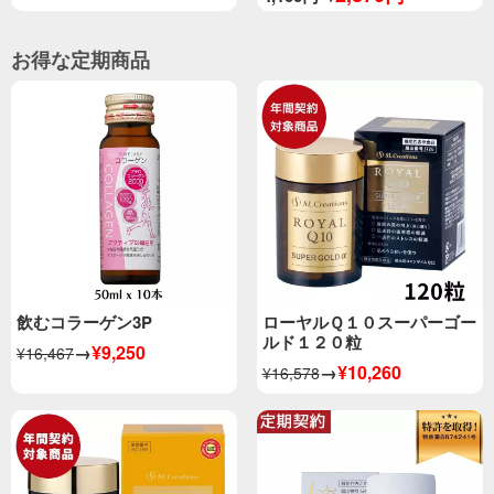
お得な定期商品
飲むコラーゲン3P
ローヤルＱ１０スーパーゴー
ルド１２０粒
→
¥9,250
¥16,467
→
¥10,260
¥16,578