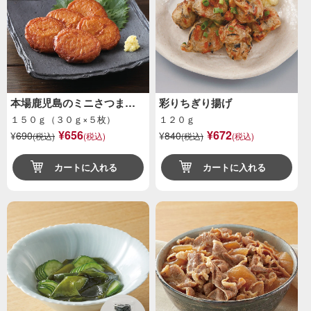
本場鹿児島のミニさつま…
彩りちぎり揚げ
１５０ｇ（３０ｇ×５枚）
１２０ｇ
¥656
¥672
¥
690
¥
840
(税込)
(税込)
(税込)
(税込)
カートに入れる
カートに入れる