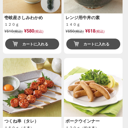
壱岐産さしみわかめ
レンジ用牛丼の素
１２０ｇ
１４０ｇ
¥580
¥618
¥
610
¥
650
(税込)
(税込)
(税込)
(税込)
カートに入れる
カートに入れる
つくね串（タレ）
ポークウインナー
１５０ｇ（５本）
１２０ｇ（約８本）