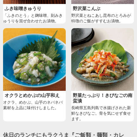
ふき味噌きゅうり
野沢菜こんぶ
「ふきのとう」と麹味噌、刻みき
野沢菜とねこあし昆布のとろみが
ゅうりを混ぜ合わせたお漬物。
特徴のご飯がすすむお漬物。
オクラとめかぶの山芋和え
野菜たっぷり！きびなごの南
蛮漬
オクラ、めかぶ、山芋のネバネバ
素材を上品に味付けしました。
長崎県五島列島で水揚げされた新
鮮なきびなご。骨を気にせず食せ
ます。
休日のランチにもラクうま『ご飯類・麺類・カレ