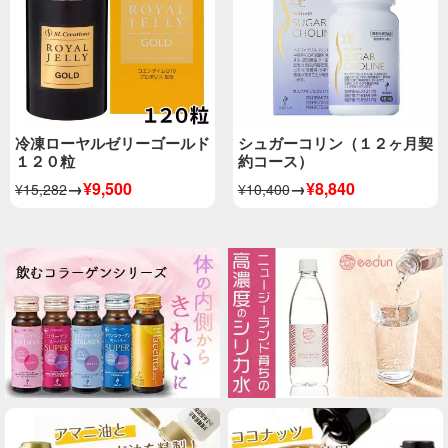
冷凍ローヤルゼリーゴールド
シュガーコリン（１２ヶ月契
１２０粒
約コース）
→
¥9,500
→
¥8,840
¥15,282
¥10,400