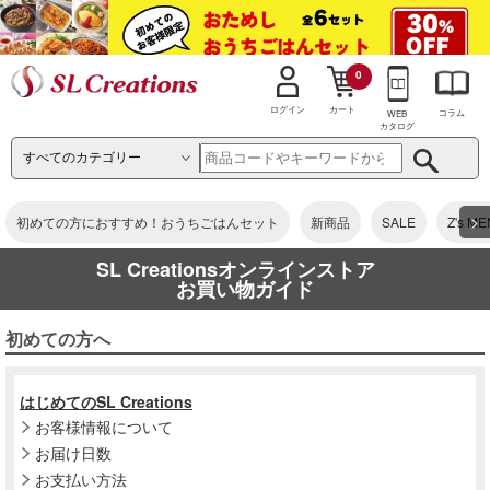
0
カート
ログイン
コラム
WEB
カタログ
>
初めての方におすすめ！おうちごはんセット
新商品
SALE
Z's M
SL Creationsオンラインストア
お買い物ガイド
初めての方へ
はじめてのSL Creations
お客様情報について
お届け日数
お支払い方法