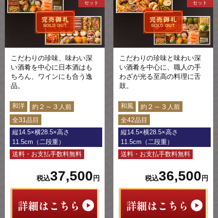
セット
セット
こだわりの珍味、味わい深
こだわりの珍味と味わい深
い酒肴を中心に日本酒はも
い酒肴を中心に、職人の手
ちろん、ワインにも合う逸
わざが光る至高の料理に舌
品。
鼓。
和洋
和風
２～３
２～３
約
人前
約
人前
31
42
全
品目
全
品目
縦14.5×横28.5×高さ
縦14.5×横28.5×高さ
11.5cm（二段重）
11.5cm（二段重）
送料・お支払手数料無料
送料・お支払手数料無料
37,500
36,500
税込
円
税込
円