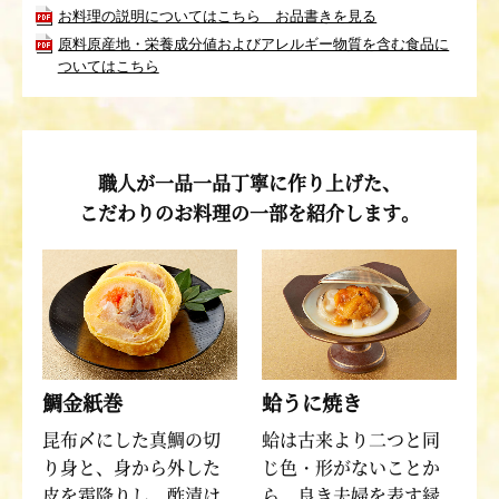
お料理の説明についてはこちら お品書きを見る
原料原産地・栄養成分値およびアレルギー物質を含む食品に
ついてはこちら
職人が一品一品丁寧に作り上げた、
こだわりのお料理の一部を紹介します。
鯛金紙巻
蛤うに焼き
昆布〆にした真鯛の切
蛤は古来より二つと同
り身と、身から外した
じ色・形がないことか
皮を霜降りし、酢漬け
ら、良き夫婦を表す縁