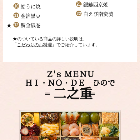
銀鮭西京焼
蛤うに焼
白えび南蛮漬
金箔黒豆
鯛金紙巻
★
のついている商品の詳しい説明は、
「
こだわりのお料理
」でご紹介しています。
Ｚ
'
ｓ ＭＥＮＵ
ＨＩ・ＮＯ・ＤＥ ひので
二之重