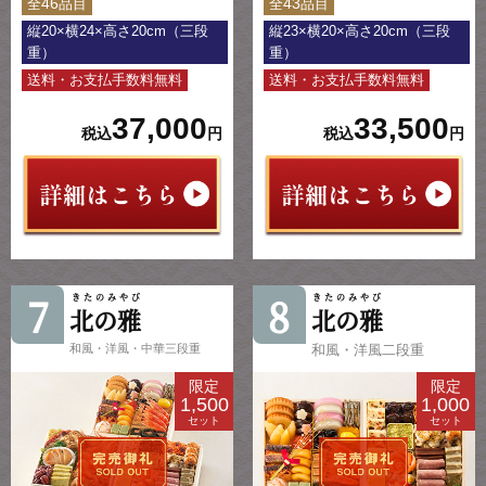
46
43
全
品目
全
品目
縦20×横24×高さ20cm（三段
縦23×横20×高さ20cm（三段
重）
重）
送料・お支払手数料無料
送料・お支払手数料無料
37,000
33,500
税込
円
税込
円
7
8
きたのみやび
きたのみやび
北の雅
北の雅
和風・洋風・中華三段重
和風・洋風二段重
限定
限定
1,500
1,000
セット
セット