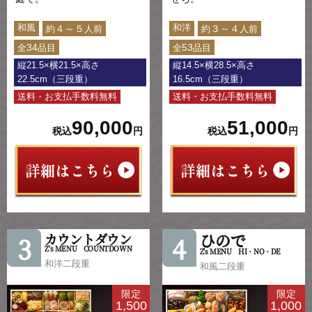
和風
和洋
４～５
３～４
約
人前
約
人前
34
53
全
品目
全
品目
縦21.5×横21.5×高さ
縦14.5×横28.5×高さ
22.5cm（三段重）
16.5cm（三段重）
送料・お支払手数料無料
送料・お支払手数料無料
90,000
51,000
税込
円
税込
円
ひので
カウントダウン
3
4
Z's MENU COUNTDOWN
Z's MENU HI・NO・DE
和洋二段重
和風二段重
限定
限定
1,500
1,000