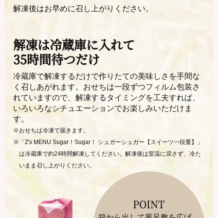
解凍後はお早めに召し上がりください。
解凍は冷蔵庫に入れて
35時間待つだけ
冷蔵庫で解凍するだけで作りたての美味しさを手間な
く召しあがれます。おせちは一段ずつフィルム包装さ
れていますので、解凍するタイミングを工夫すれば、
いろいろなシチュエーションでお楽しみいただけま
す。
※おせちは冷凍で届きます。
※「Z's MENU Sugar！Sugar！ シュガーシュガー【スイーツ一段重】」
は冷蔵庫で約24時間解凍してください。解凍後は室温に戻さず、冷た
いまま召し上がりください。
POINT
箱から出して風呂敷を広げ、