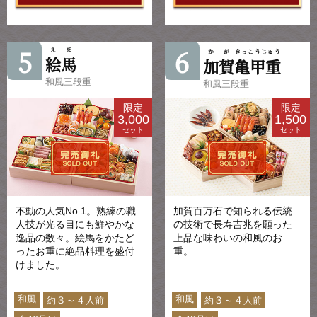
5
6
えま
かが
きっこうじゅう
絵馬
加賀
亀甲重
和風三段重
和風三段重
限定
限定
3,000
1,500
セット
セット
不動の人気No.1。熟練の職
加賀百万石で知られる伝統
人技が光る目にも鮮やかな
の技術で長寿吉兆を願った
逸品の数々。絵馬をかたど
上品な味わいの和風のお
ったお重に絶品料理を盛付
重。
けました。
和風
和風
３～４
３～４
約
人前
約
人前