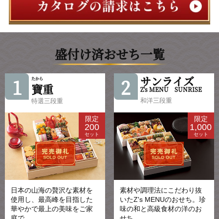
盛付け済おせち一覧
サンライズ
1
2
たから
寶
重
Z's MENU SUNRISE
和洋三段重
特選三段重
限定
限定
200
1,000
セット
セット
日本の山海の贅沢な素材を
素材や調理法にこだわり抜
使用し、最高峰を目指した
いたZ's MENUのおせち。珍
華やかで最上の美味をご家
味の和と高級食材の洋のお
庭で。
せち。