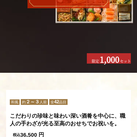
1,000
限定
セット
２～３
42
和風
約
人前
全
品目
こだわりの珍味と味わい深い酒肴を中心に、職
人の手わざが光る至高のおせちでお祝いを。
36,500
円
税込