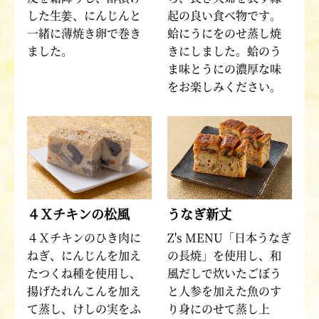
した生姜、にんじんと
起の良い食べ物です。
一緒に薄焼き卵で巻き
蛤にうにをのせ蒸し焼
ました。
きにしました。蛤のう
ま味とうにの濃厚な味
をお楽しみください。
４Ｘチキンの松風
うなぎ新丈
４Ｘチキンのひき肉に
Z's MENU「日本うなぎ
ねぎ、にんじんを加え
の長焼」を使用し、和
たつくね種を使用し、
風だしで炊いたごぼう
揚げたれんこんを加え
と人参を加えた魚のす
て蒸し、けしの実をふ
り身にのせて蒸し上