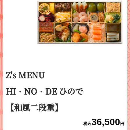
Z's MENU
HI・NO・DE ひので
【和風二段重】
36,500
税込
円