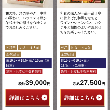
和の粋、洋の華やぎ、中華
和食の職人が一品一品丁寧
の賑わい。バラエティ豊か
に仕上げた和風おせちと、
な和洋中の彩りを心ゆくま
ワインやシャンパン、カク
でお楽しみください。
テルと相性のよい洋風おせ
ちをお楽しみください。
和洋中
和洋
３～４
３～４
約
人前
約
人前
40
29
全
品目
全
品目
縦19.5×横19.5×高さ16cm（三
縦19.5×横19.5×高さ
段重）
11.3cm（二段重）
送料・お支払手数料無料
送料・お支払手数料無料
39,000
27,500
税込
円
税込
円