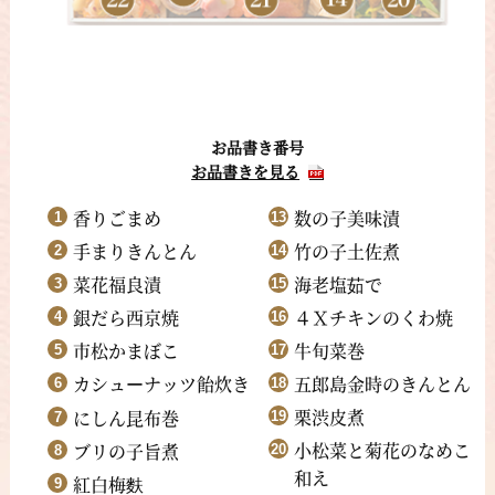
お品書き番号
お品書きを見る
香りごまめ
数の子美味漬
手まりきんとん
竹の子土佐煮
菜花福良漬
海老塩茹で
銀だら西京焼
４Ｘチキンのくわ焼
市松かまぼこ
牛旬菜巻
カシュ
ナッツ飴炊き
五郎島金時のきんとん
ー
栗渋皮煮
にしん昆布巻
小松菜と菊花のなめこ
ブリの子旨煮
和え
紅白梅麩