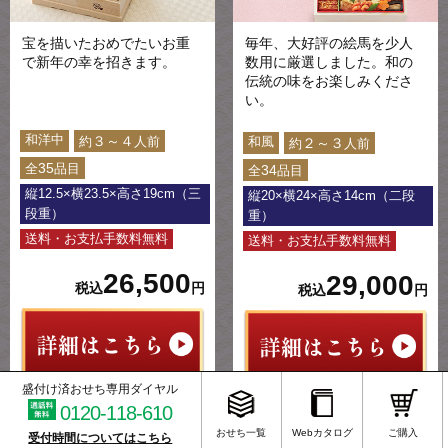
宝を描いたおめでたいお重
毎年、大好評の絵馬を少人
で新年の幸を招きます。
数用に厳選しました。和の
伝統の味をお楽しみくださ
い。
和洋中
３～４
約
人前
和風
２～３
約
人前
35
全
品目
34
全
品目
縦12.5×横23.5×高さ19cm（三
縦20×横24×高さ14cm（二段
段重）
重）
送料・お支払手数料無料
送料・お支払手数料無料
26,500
29,000
税込
円
税込
円
盛付け済おせち専用ダイヤル
0120-118-610
おせち一覧
Webカタログ
ご購入
受付時間についてはこちら
「美しい国から」
かが