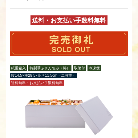
送料・お支払い手数料無料
紙重箱入
特製帯ふきん包み（綿）
取箸付
冷凍便
縦14.5×横28.5×高さ11.5cm（二段重）
送料無料・お支払い手数料無料