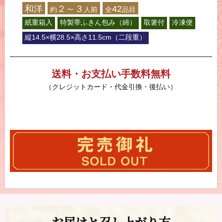
和洋
２～３
42
約
人前
全
品目
紙重箱入
特製帯ふきん包み（綿）
取箸付
冷凍便
縦14.5×横28.5×高さ11.5cm（二段重）
送料・お支払い手数料無料
（クレジットカード・代金引換・後払い）
お届けと召し上がり方