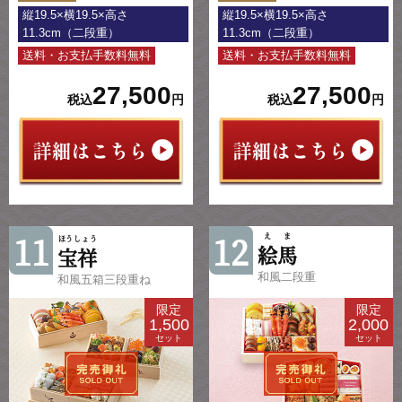
縦19.5×横19.5×高さ
縦19.5×横19.5×高さ
11.3cm（二段重）
11.3cm（二段重）
送料・お支払手数料無料
送料・お支払手数料無料
27,500
27,500
税込
円
税込
円
11
12
えま
ほうしょう
絵馬
宝祥
和風二段重
和風五箱三段重ね
限定
限定
1,500
2,000
セット
セット