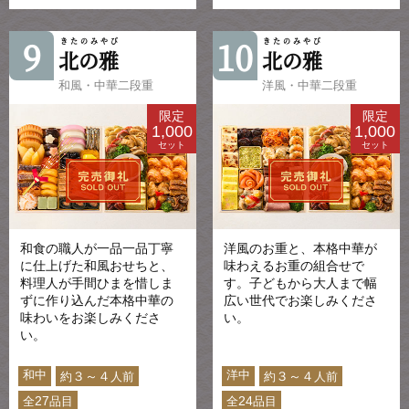
9
10
きたのみやび
きたのみやび
北の雅
北の雅
和風・中華二段重
洋風・中華二段重
限定
限定
1,000
1,000
セット
セット
和食の職人が一品一品丁寧
洋風のお重と、本格中華が
に仕上げた和風おせちと、
味わえるお重の組合せで
料理人が手間ひまを惜しま
す。子どもから大人まで幅
ずに作り込んだ本格中華の
広い世代でお楽しみくださ
味わいをお楽しみくださ
い。
い。
和中
洋中
３～４
３～４
約
人前
約
人前
27
24
全
品目
全
品目