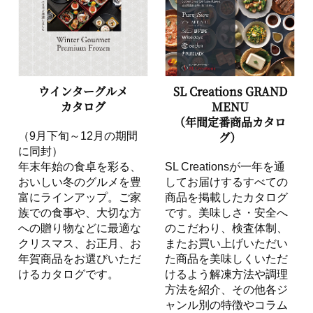
ウインターグルメ
SL Creations GRAND
カタログ
MENU
（年間定番商品カタロ
グ）
（9月下旬～12月の期間
に同封）
年末年始の食卓を彩る、
SL Creationsが一年を通
おいしい冬のグルメを豊
してお届けするすべての
富にラインアップ。ご家
商品を掲載したカタログ
族での食事や、大切な方
です。美味しさ・安全へ
への贈り物などに最適な
のこだわり、検査体制、
クリスマス、お正月、お
またお買い上げいただい
年賀商品をお選びいただ
た商品を美味しくいただ
けるカタログです。
けるよう解凍方法や調理
方法を紹介、その他各ジ
ャンル別の特徴やコラム