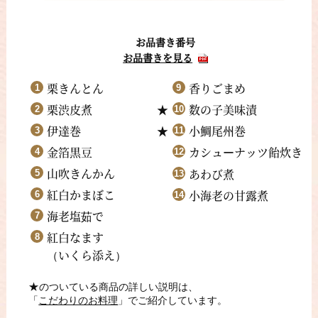
お品書き番号
お品書きを見る
栗きんとん
香りごまめ
栗渋皮煮
数の子美味漬
伊達巻
小鯛尾州巻
金箔黒豆
カシュ
ナッツ飴炊き
ー
山吹きんかん
あわび煮
紅白かまぼこ
小海老の甘露煮
海老塩茹で
紅白なます
いくら添え
（
）
★
のついている商品の詳しい説明は、
「
こだわりのお料理
」でご紹介しています。