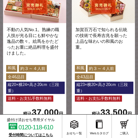
不動の人気No.1。熟練の職
加賀百万石で知られる伝統
人技が光る目にも鮮やかな
の技術で長寿吉兆を願った
逸品の数々。絵馬をかたど
上品な味わいの和風のお
ったお重に絶品料理を盛付
重。
けました。
和風
和風
３～４
３～４
約
人前
約
人前
46
43
全
品目
全
品目
縦20×横24×高さ20cm（三段
縦23×横20×高さ20cm（三段
重）
重）
送料・お支払手数料無料
送料・お支払手数料無料
37,000
33,500
税込
円
税込
円
盛付け済おせち専用ダイヤル
0120-118-610
おせち一覧
Webカタログ
ご購入
受付時間についてはこちら