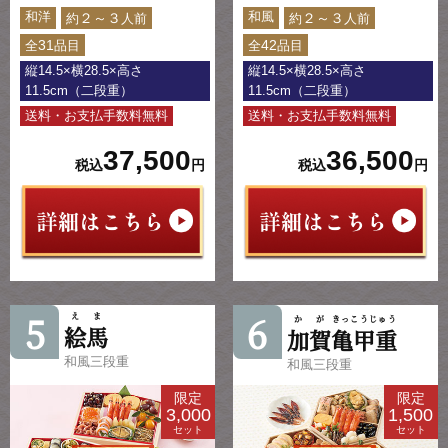
和洋
和風
２～３
２～３
約
人前
約
人前
31
42
全
品目
全
品目
縦14.5×横28.5×高さ
縦14.5×横28.5×高さ
11.5cm（二段重）
11.5cm（二段重）
送料・お支払手数料無料
送料・お支払手数料無料
37,500
36,500
税込
円
税込
円
5
6
えま
かが
きっこうじゅう
絵馬
加賀
亀甲重
和風三段重
和風三段重
限定
限定
3,000
1,500
セット
セット