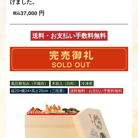
けました。
37,000
円
税込
送料・お支払い手数料無料
風呂敷包み（不織布）
木箱入（白松）
冷凍便
縦20×横24×高さ20cm（三段重）
送料無料・お支払い手数料無料