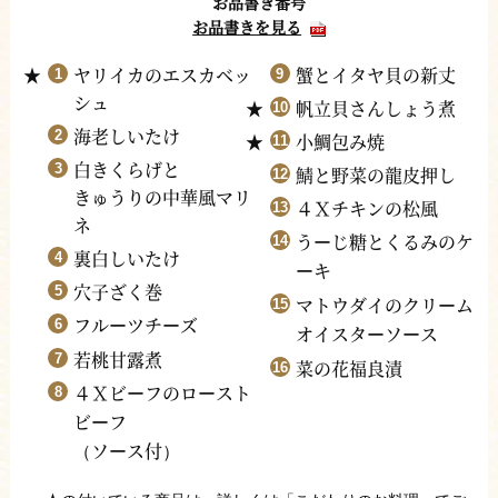
お品書き番号
お品書きを見る
ヤリイカのエスカベッ
蟹とイタヤ貝の新丈
シュ
帆立貝さんしょう煮
海老しいたけ
小鯛包み焼
白きくらげと
鯖と野菜の龍皮押し
きゅうりの中華風マリ
４Ｘチキンの松風
ネ
う
じ糖とくるみのケ
ー
裏白しいたけ
キ
ー
穴子ざく巻
マトウダイのクリ
ム
ー
フル
ツチ
ズ
ー
ー
オイスタ
ソ
ス
ー
ー
若桃甘露煮
菜の花福良漬
４Ｘビ
フのロ
スト
ー
ー
ビ
フ
ー
ソ
ス付
（
ー
）