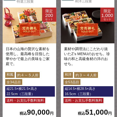
和洋三段重
特選三段重
限定
限定
200
1,000
セット
セット
日本の山海の贅沢な素材を
素材や調理法にこだわり抜
使用し、最高峰を目指した
いたZ's MENUのおせち。珍
華やかで最上の美味をご家
味の和と高級食材の洋のお
庭で。
せち。
和風
和洋
４～５
３～４
約
人前
約
人前
34
53
全
品目
全
品目
縦21.5×横21.5×高さ
縦14.5×横28.5×高さ
22.5cm（三段重）
16.5cm（三段重）
送料・お支払手数料無料
送料・お支払手数料無料
90,000
51,000
税込
円
税込
円