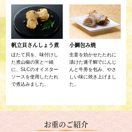
帆立貝さんしょう煮
小鯛包み焼
ほたて貝を、味付けし
生姜を効かせたたれに
た煮山椒の実と一緒
漬けた連子鯛でにんじ
に、SLCのオイスター
んと牛蒡を包み、やさ
ソースを使用したたれ
しい味に焼き上げまし
で煮込みました。
た。
お重のご紹介