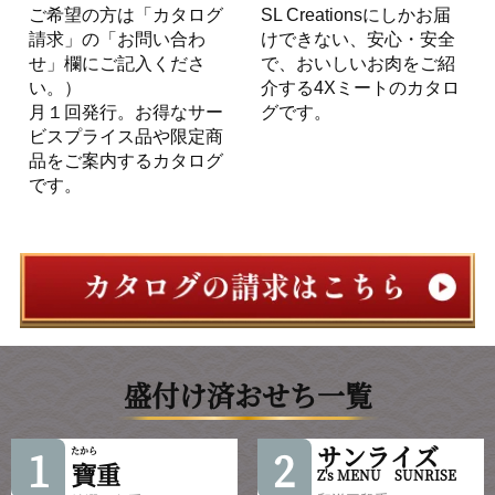
ご希望の方は「カタログ
SL Creationsにしかお届
請求」の「お問い合わ
けできない、安心・安全
せ」欄にご記入くださ
で、おいしいお肉をご紹
い。）
介する4Xミートのカタロ
月１回発行。お得なサー
グです。
ビスプライス品や限定商
品をご案内するカタログ
です。
盛付け済おせち一覧
サンライズ
1
2
たから
寶
重
Z's MENU SUNRISE