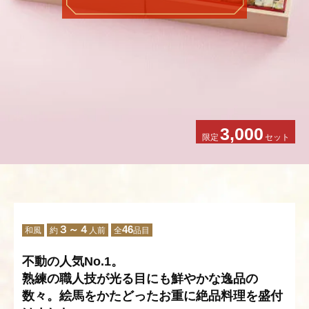
3,000
限定
セット
３～４
46
和風
約
人前
全
品目
不動の人気No.1。
熟練の職人技が光る目にも鮮やかな逸品の
数々。絵馬をかたどったお重に絶品料理を盛付