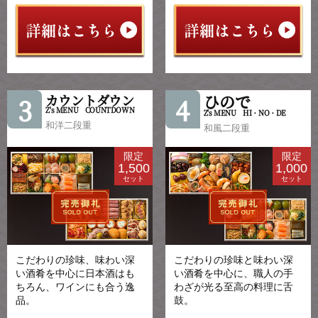
ひので
カウントダウン
3
4
Z's MENU COUNTDOWN
Z's MENU HI・NO・DE
和洋二段重
和風二段重
限定
限定
1,500
1,000
セット
セット
こだわりの珍味、味わい深
こだわりの珍味と味わい深
い酒肴を中心に日本酒はも
い酒肴を中心に、職人の手
ちろん、ワインにも合う逸
わざが光る至高の料理に舌
品。
鼓。