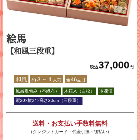
絵馬
【和風三段重】
37,000
税込
円
和風
３～４
46
約
人前
全
品目
風呂敷包み（不織布）
木箱入（白松）
冷凍便
縦20×横24×高さ20cm（三段重）
送料・お支払い手数料無料
（クレジットカード・代金引換・後払い）