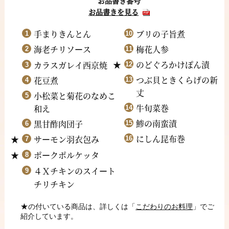
お品書き番号
お品書きを見る
手まりきんとん
ブリの子旨煮
海老チリソ
ス
梅花人参
ー
のどぐろかけぽん漬
カラスガレイ西京焼
つぶ貝ときくらげの新
花豆煮
丈
小松菜と菊花のなめこ
牛旬菜巻
和え
鯵の南蛮漬
黒甘酢肉団子
にしん昆布巻
サ
モン羽衣包み
ー
ポ
クポルケッタ
ー
４Ｘチキンのスイ
ト
ー
チリチキン
★
の付いている商品は、詳しくは「
こだわりのお料理
」でご
紹介しています。