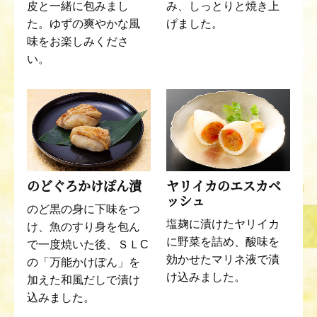
皮と一緒に包みまし
み、しっとりと焼き上
た。ゆずの爽やかな風
げました。
味をお楽しみくださ
い。
のどぐろかけぽん漬
ヤリイカのエスカベ
ッシュ
のど黒の身に下味をつ
塩麹に漬けたヤリイカ
け、魚のすり身を包ん
に野菜を詰め、酸味を
で一度焼いた後、ＳＬC
効かせたマリネ液で漬
の「万能かけぽん」を
け込みました。
加えた和風だしで漬け
込みました。