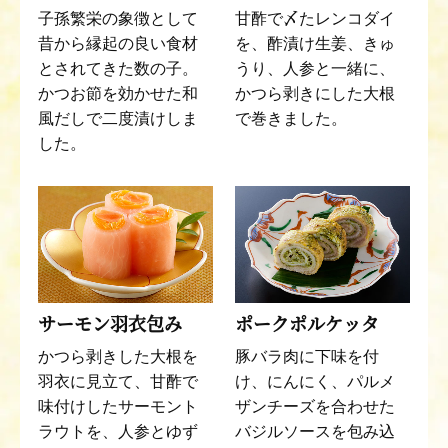
子孫繁栄の象徴として
甘酢で〆たレンコダイ
昔から縁起の良い食材
を、酢漬け生姜、きゅ
とされてきた数の子。
うり、人参と一緒に、
かつお節を効かせた和
かつら剥きにした大根
風だしで二度漬けしま
で巻きました。
した。
サーモン羽衣包み
ポークポルケッタ
かつら剥きした大根を
豚バラ肉に下味を付
羽衣に見立て、甘酢で
け、にんにく、パルメ
味付けしたサーモント
ザンチーズを合わせた
ラウトを、人参とゆず
バジルソースを包み込