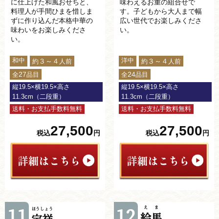
に仕上げた和風おせちと、
味わえるお重の組合せで
料理人が手間ひまを惜しま
す。子どもから大人まで幅
ずに作り込んだ本格中華の
広い世代でお楽しみくださ
味わいをお楽しみくださ
い。
い。
和中
洋中
３～４
３～４
約
人前
約
人前
27
24
全
品目
全
品目
縦19.5×横19.5×高さ
縦19.5×横19.5×高さ
11.3cm（二段重）
11.3cm（二段重）
送料・お支払手数料無料
送料・お支払手数料無料
27,500
27,500
税込
円
税込
円
11
12
えま
ほうしょう
絵馬
宝祥