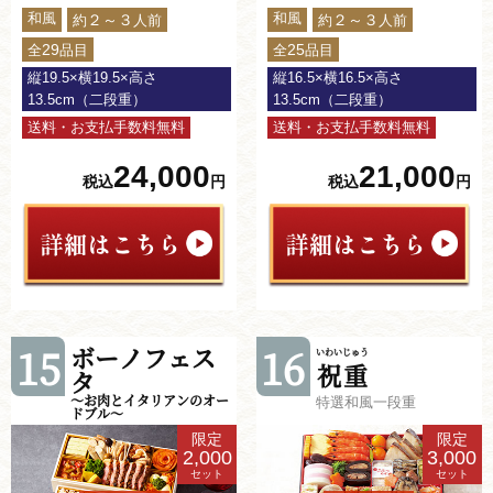
和風
和風
２～３
２～３
約
人前
約
人前
29
25
全
品目
全
品目
縦19.5×横19.5×高さ
縦16.5×横16.5×高さ
13.5cm（二段重）
13.5cm（二段重）
送料・お支払手数料無料
送料・お支払手数料無料
24,000
21,000
税込
円
税込
円
15
ボーノフェス
16
いわいじゅう
祝重
タ
～お肉とイタリアンのオー
特選和風一段重
ドブル～
限定
限定
2,000
3,000
セット
セット