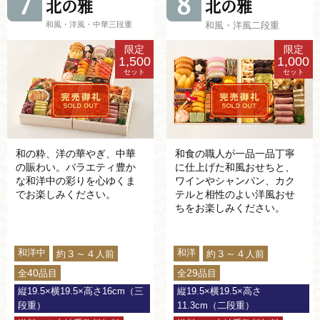
7
8
北の雅
北の雅
和風・洋風・中華三段重
和風・洋風二段重
限定
限定
1,500
1,000
セット
セット
和の粋、洋の華やぎ、中華
和食の職人が一品一品丁寧
の賑わい。バラエティ豊か
に仕上げた和風おせちと、
な和洋中の彩りを心ゆくま
ワインやシャンパン、カク
でお楽しみください。
テルと相性のよい洋風おせ
ちをお楽しみください。
和洋中
和洋
３～４
３～４
約
人前
約
人前
40
29
全
品目
全
品目
縦19.5×横19.5×高さ16cm（三
縦19.5×横19.5×高さ
段重）
11.3cm（二段重）