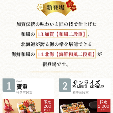
サンライズ
1
2
たから
寶
重
Z's MENU SUNRISE
和洋三段重
特選三段重
限定
限定
200
1,000
セット
セット