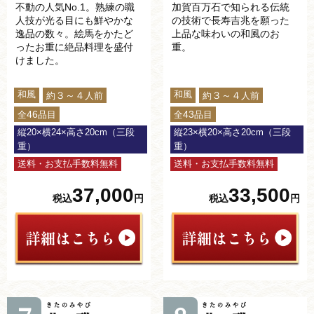
不動の人気No.1。熟練の職
加賀百万石で知られる伝統
人技が光る目にも鮮やかな
の技術で長寿吉兆を願った
逸品の数々。絵馬をかたど
上品な味わいの和風のお
ったお重に絶品料理を盛付
重。
けました。
和風
和風
３～４
３～４
約
人前
約
人前
46
43
全
品目
全
品目
縦20×横24×高さ20cm（三段
縦23×横20×高さ20cm（三段
重）
重）
送料・お支払手数料無料
送料・お支払手数料無料
37,000
33,500
税込
円
税込
円
きたのみやび
きたのみやび