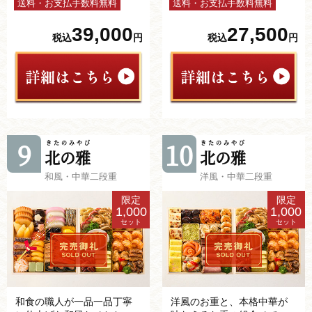
送料・お支払手数料無料
送料・お支払手数料無料
39,000
27,500
税込
円
税込
円
9
10
きたのみやび
きたのみやび
北の雅
北の雅
和風・中華二段重
洋風・中華二段重
限定
限定
1,000
1,000
セット
セット
和食の職人が一品一品丁寧
洋風のお重と、本格中華が