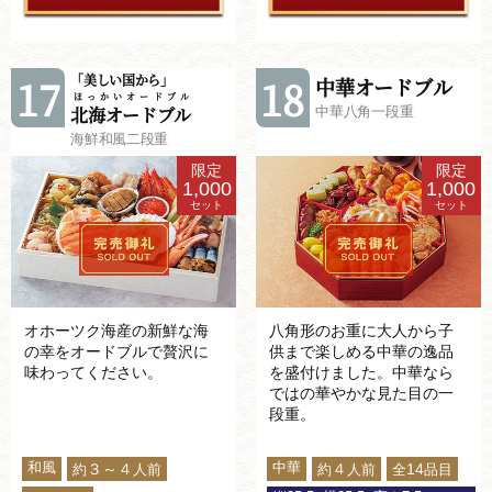
「美しい国から」
17
18
中華オードブル
ほっかいオードブル
北海オードブル
中華八角一段重
海鮮和風二段重
限定
限定
1,000
1,000
セット
セット
オホーツク海産の新鮮な海
八角形のお重に大人から子
の幸をオードブルで贅沢に
供まで楽しめる中華の逸品
味わってください。
を盛付けました。中華なら
ではの華やかな見た目の一
段重。
和風
中華
３～４
４
14
約
人前
約
人前
全
品目