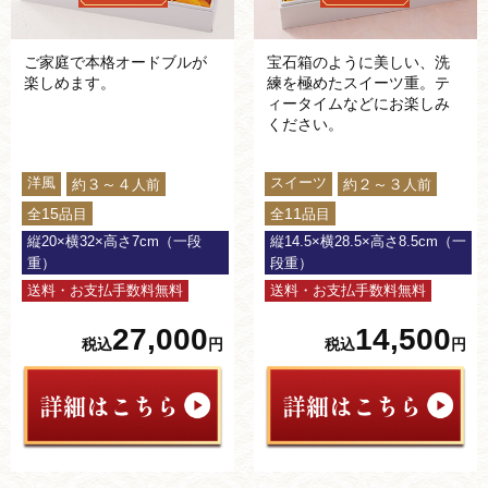
ご家庭で本格オードブルが
宝石箱のように美しい、洗
楽しめます。
練を極めたスイーツ重。テ
ィータイムなどにお楽しみ
ください。
洋風
スイーツ
３～４
２～３
約
人前
約
人前
15
11
全
品目
全
品目
縦20×横32×高さ7cm（一段
縦14.5×横28.5×高さ8.5cm（一
重）
段重）
送料・お支払手数料無料
送料・お支払手数料無料
27,000
14,500
税込
円
税込
円