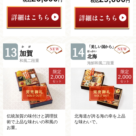
税込
円
税込
円
「美しい国から」
13
14
かが
加賀
ほっかい
北海
和風二段重
海鮮和風二段重
限定
限定
2,000
2,000
セット
セット
伝統加賀の味付けと調理技
北海道が誇る海の幸を上品
術で上品な味わいの和風の
な味わいで。
お重。