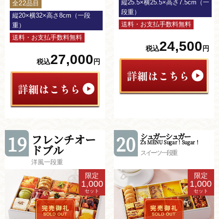
縦25.5×横25.5×高さ7.5cm（一
22
全
品目
段重）
縦20×横32×高さ8cm（一段
送料・お支払手数料無料
重）
送料・お支払手数料無料
24,500
税込
円
27,000
税込
円
シュガーシュガー
19
フレンチオー
20
Z's MENU Sugar！Sugar！
ドブル
スイーツ一段重
洋風一段重
限定
限定
1,000
1,000
セット
セット