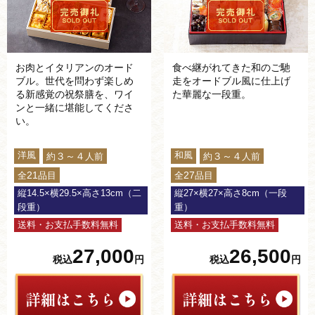
お肉とイタリアンのオード
食べ継がれてきた和のご馳
ブル。世代を問わず楽しめ
走をオードブル風に仕上げ
る新感覚の祝祭膳を、ワイ
た華麗な一段重。
ンと一緒に堪能してくださ
い。
洋風
和風
３～４
３～４
約
人前
約
人前
21
27
全
品目
全
品目
縦14.5×横29.5×高さ13cm（二
縦27×横27×高さ8cm（一段
段重）
重）
送料・お支払手数料無料
送料・お支払手数料無料
27,000
26,500
税込
円
税込
円