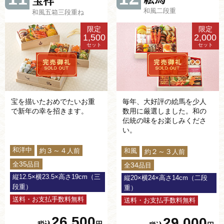
和風二段重
和風五箱三段重ね
限定
限定
1,500
2,000
セット
セット
宝を描いたおめでたいお重
毎年、大好評の絵馬を少人
で新年の幸を招きます。
数用に厳選しました。和の
伝統の味をお楽しみくださ
い。
和洋中
３～４
約
人前
和風
２～３
約
人前
35
全
品目
34
全
品目
縦12.5×横23.5×高さ19cm（三
縦20×横24×高さ14cm（二段
段重）
重）
送料・お支払手数料無料
送料・お支払手数料無料
26,500
29,000