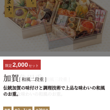
1,500
1,500
2,000
限定
限定
限定
セット
セット
セット
北の雅
加賀亀甲重
加賀
[ 和風二段重 ]
[ 和風・洋風・中華三段重 ]
[ 和風三段重 ]
和の粋、洋の華やぎ、中華の賑わい。バラエティ豊
加賀百万石で知られる伝統の技術で長寿吉兆を願っ
伝統加賀の味付けと調理技術で上品な味わいの和風
かな和洋中の彩りを心ゆくまでお楽しみください。
た上品な味わいの和風のお重。
のお重。
3～4
2～3
3～4
3～4
43
29
27
40