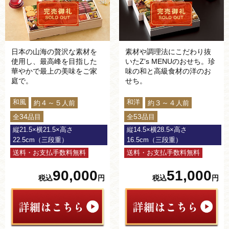
日本の山海の贅沢な素材を
素材や調理法にこだわり抜
使用し、最高峰を目指した
いたZ's MENUのおせち。珍
華やかで最上の美味をご家
味の和と高級食材の洋のお
庭で。
せち。
和風
和洋
４～５
３～４
約
人前
約
人前
34
53
全
品目
全
品目
縦21.5×横21.5×高さ
縦14.5×横28.5×高さ
22.5cm（三段重）
16.5cm（三段重）
送料・お支払手数料無料
送料・お支払手数料無料
90,000
51,000
税込
円
税込
円