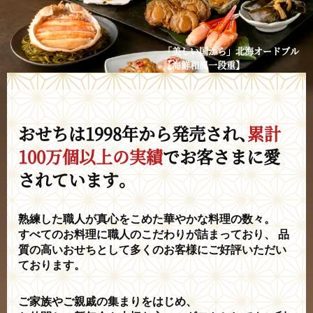
「美しい国から」北海オードブル
【海鮮和風一段重】
おせちは1998年から発売され
、
累計
100万個以上の実績
で
お客さまに愛
されています。
熟練した職人が真心をこめた華やかな料理の数々。
すべてのお料理に職人のこだわりが詰まっており、
品
質の高いおせちとして多くのお客様にご好評いただい
ております。
ご家族やご親戚の集まりをはじめ、