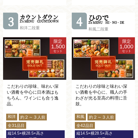
ひので
カウントダウン
3
4
Z's MENU COUNTDOWN
Z's MENU HI・NO・DE
和洋二段重
和風二段重
限定
限定
1,500
1,000
セット
セット
こだわりの珍味、味わい深
こだわりの珍味と味わい深
い酒肴を中心に日本酒はも
い酒肴を中心に、職人の手
ちろん、ワインにも合う逸
わざが光る至高の料理に舌
品。
鼓。
和洋
和風
２～３
２～３
約
人前
約
人前
31
42
全
品目
全
品目
縦14.5×横28.5×高さ
縦14.5×横28.5×高さ