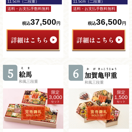
11.5cm（二段重）
11.5cm（二段重）
送料・お支払手数料無料
送料・お支払手数料無料
37,500
36,500
税込
円
税込
円
5
6
えま
かが
きっこうじゅう
絵馬
加賀
亀甲重
和風三段重
和風三段重
限定
限定
3,000
1,500
セット
セット