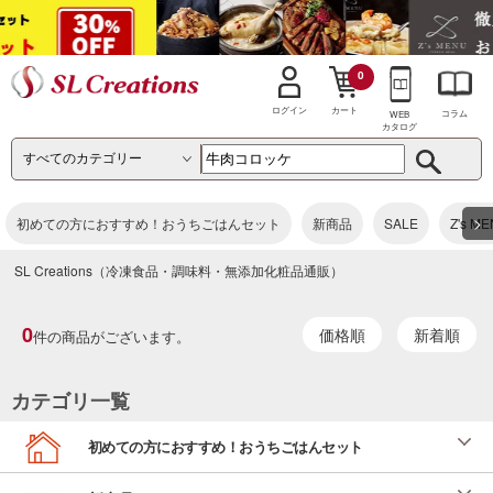
0
カート
ログイン
コラム
WEB
カタログ
>
初めての方におすすめ！おうちごはんセット
新商品
SALE
Z's M
SL Creations（冷凍食品・調味料・無添加化粧品通販）
0
価格順
新着順
件の商品がございます。
カテゴリ一覧
初めての方におすすめ！おうちごはんセット