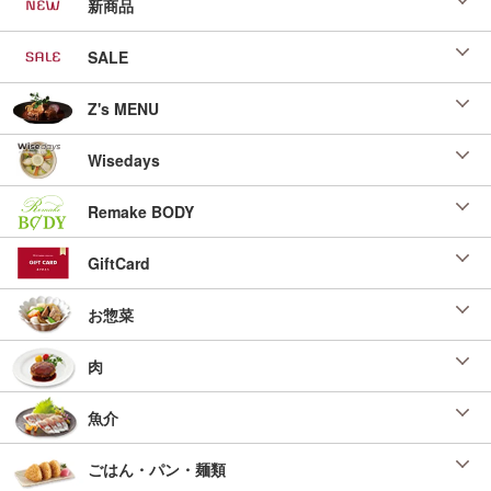
新商品
SALE
Z's MENU
Wisedays
Remake BODY
GiftCard
お惣菜
肉
魚介
ごはん・パン・麺類