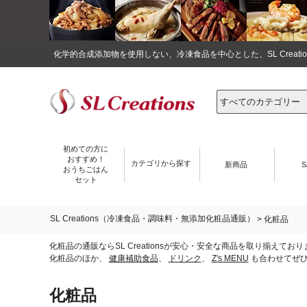
化学的合成添加物を使用しない、冷凍食品を中心とした、SL Crea
初めての方に
おすすめ！
カテゴリから探す
新商品
S
おうちごはん
セット
SL Creations（冷凍食品・調味料・無添加化粧品通販）
> 化粧品
化粧品の通販ならSL Creationsが安心・安全な商品を取り揃
化粧品のほか、
健康補助食品
、
ドリンク
、
Z's MENU
も合わせてぜ
化粧品