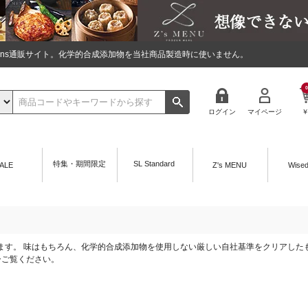
tions通販サイト。化学的合成添加物を当社商品製造時に使いません。
0
ログイン
マイページ
特集・期間限定
SL Standard
ALE
Z's MENU
Wise
えております。 味はもちろん、化学的合成添加物を使用しない厳しい自社基準をクリアし
ひご覧ください。