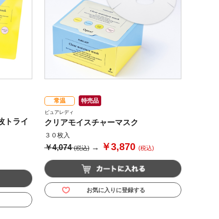
常温
特売品
ピュアレディ
枚トライ
クリアモイスチャーマスク
３０枚入
￥3,870
￥4,074
→
(税込)
(税込)
お気に入りに登録する