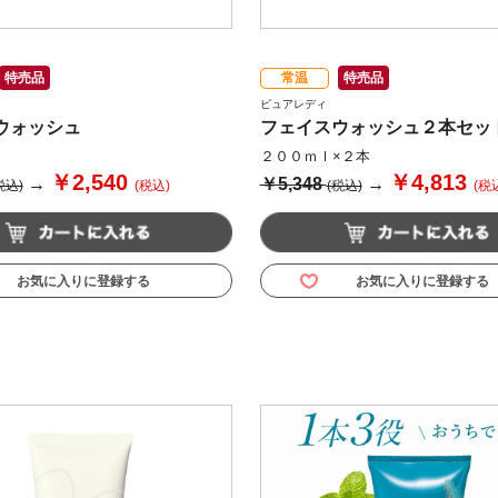
特売品
常温
特売品
ピュアレディ
ウォッシュ
フェイスウォッシュ２本セッ
２００ｍｌ×２本
￥2,540
￥4,813
→
￥5,348
→
税込)
(税込)
(税込)
(税
お気に入りに登録する
お気に入りに登録する