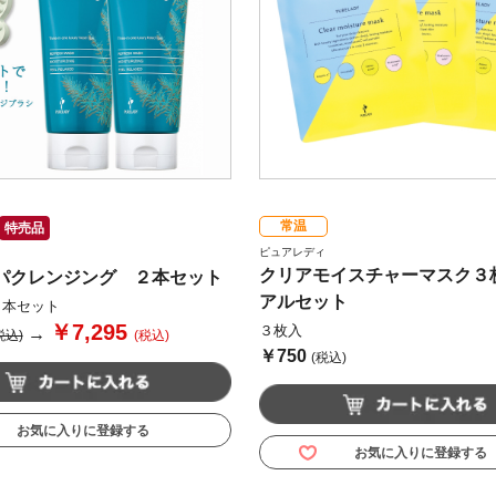
常温
特売品
ピュアレディ
クリアモイスチャーマスク３
パクレンジング ２本セット
アルセット
２本セット
￥7,295
３枚入
→
税込)
(税込)
￥750
(税込)
お気に入りに登録する
お気に入りに登録する