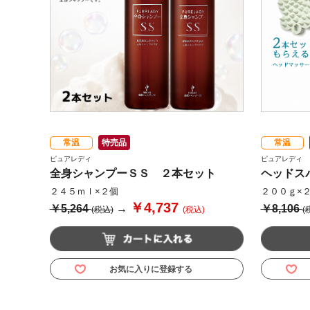
常温
特売品
常温
ピュアレディ
ピュアレディ
全身シャンプーＳＳ ２本セット
ヘッドス
２４５ｍｌ×２個
２００ｇ×
￥4,737
￥5,264
→
￥8,106
(税込)
(税込)
(
お気に入りに登録する