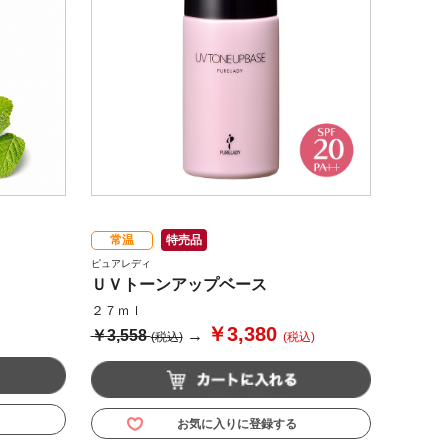
常温
特売品
ピュアレディ
ＵＶトーンアップベース
２７ｍｌ
￥3,380
￥3,558
→
(税込)
(税込)
お気に入りに登録する