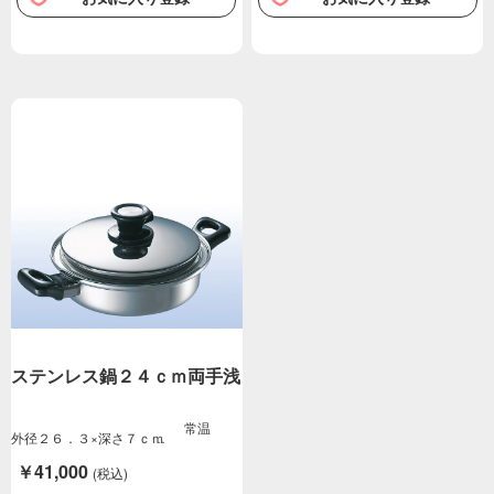
ステンレス鍋２４ｃｍ両手浅
常温
外径２６．３×深さ７ｃｍ
￥41,000
(税込)