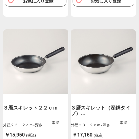
お気に入り登録
お気に入り登録
３層スキレット２２ｃｍ
３層スキレット（深鍋タイ
プ）…
常温
常温
外径２３．２ｃｍ×深さ
外径２３．２ｃｍ×深さ
４．５ｃｍ重量７…
５．８ｃｍ重量８…
￥15,950
￥17,160
(税込)
(税込)