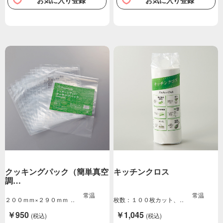
お気に入り登録
お気に入り登録
クッキングパック（簡単真空
キッチンクロス
調…
常温
常温
２００ｍｍ×２９０ｍｍ
枚数：１００枚カット、
（８枚入）
サイズ：２７５×…
￥950
￥1,045
(税込)
(税込)