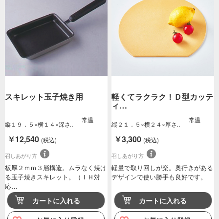
スキレット玉子焼き用
軽くてラクラク！Ｄ型カッテ
ィ…
常温
常温
縦１９．５×横１４×深さ
縦２１．５×横２４×厚さ
３．２ｃｍ重量…
約０．５ｃｍ約…
￥12,540
￥3,300
(税込)
(税込)
召しあがり方
召しあがり方
板厚２ｍｍ３層構造。ムラなく焼け
軽量で取り回しが楽。奥行きがある
る玉子焼きスキレット。（ＩＨ対
デザインで使い勝手も良好です。
応…
カートに入れる
カートに入れる