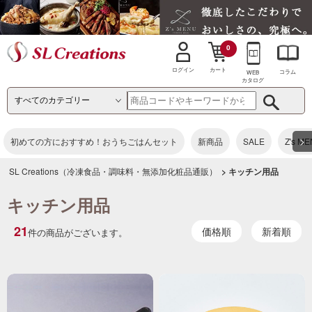
0
カート
ログイン
コラム
WEB
カタログ
>
初めての方におすすめ！おうちごはんセット
新商品
SALE
Z's M
SL Creations（冷凍食品・調味料・無添加化粧品通販）
> キッチン用品
キッチン用品
21
価格順
新着順
件の商品がございます。