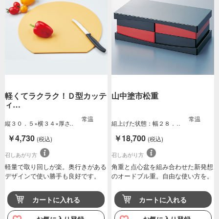
軽くてラクラク！Ｄ型カッテ
山中塗市松重
ィ…
常温
常温
縦３０．５×横３４×厚さ
組上げた状態：幅２８．
約０．５ｃｍ約…
５×奥行１５×高…
￥4,730
￥18,700
(税込)
(税込)
召しあがり方
召しあがり方
軽量で取り回しが楽。奥行きがある
角重と点心盆を組み合わせた新発想
デザインで使い勝手も良好です。
のオードブル重。自由な使い方を。
カートに入れる
カートに入れる