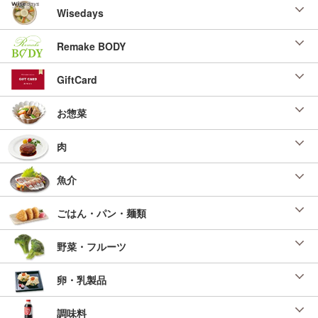
Wisedays
Remake BODY
GiftCard
お惣菜
肉
魚介
ごはん・パン・麺類
野菜・フルーツ
卵・乳製品
調味料