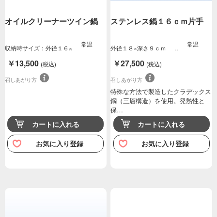
オイルクリーナーツイン鍋
ステンレス鍋１６ｃｍ片手
常温
常温
収納時サイズ：外径１６×
外径１８×深さ９ｃｍ
全長（持ち手含…
￥13,500
￥27,500
(税込)
(税込)
召しあがり方
召しあがり方
特殊な方法で製造したクラデックス
鋼（三層構造）を使用。発熱性と
保…
カートに入れる
カートに入れる
お気に入り登録
お気に入り登録