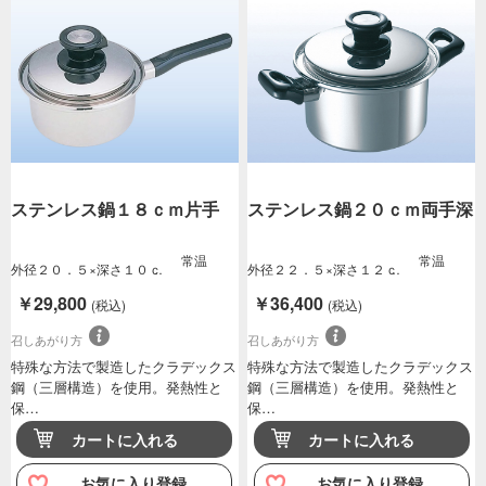
ステンレス鍋１８ｃｍ片手
ステンレス鍋２０ｃｍ両手深
常温
常温
外径２０．５×深さ１０ｃ
外径２２．５×深さ１２ｃ
ｍ
ｍ
￥29,800
￥36,400
(税込)
(税込)
召しあがり方
召しあがり方
特殊な方法で製造したクラデックス
特殊な方法で製造したクラデックス
鋼（三層構造）を使用。発熱性と
鋼（三層構造）を使用。発熱性と
保…
保…
カートに入れる
カートに入れる
お気に入り登録
お気に入り登録