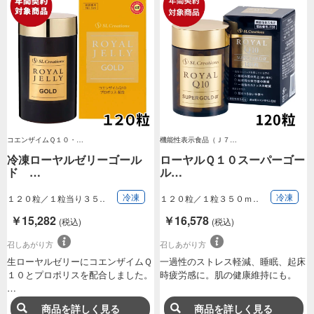
コエンザイムＱ１０・…
機能性表示食品（Ｊ７…
冷凍ローヤルゼリーゴール
ローヤルＱ１０スーパーゴー
ド …
ル…
冷凍
冷凍
１２０粒／１粒当り３５
１２０粒／１粒３５０ｍ
０ｍｇ（１粒に生…
ｇ（１粒に還元型…
￥15,282
￥16,578
(税込)
(税込)
召しあがり方
召しあがり方
生ローヤルゼリーにコエンザイムＱ
一過性のストレス軽減、睡眠、起床
１０とプロポリスを配合しました。
時疲労感に。肌の健康維持にも。
…
商品を詳しく見る
商品を詳しく見る