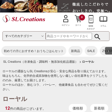
0
カート
ログイン
コラム
WEB
カタログ
>
初めての方におすすめ！おうちごはんセット
新商品
SALE
Z's M
SL Creations（冷凍食品・調味料・無添加化粧品通販）
> ローヤル
ローヤルの通販ならSL Creationsが安心・安全な商品を取り揃えております。
味はもちろん、化学的合成添加物を使用しない厳しい自社基準をクリアしたも
ののみ、厳選してお届けします。
ローヤルのほか、
飲むコラ
、
バーレー
、
他健康食品
も合わせてぜひご覧くだ
さい。
ローヤル
12
価格順
新着順
件の商品がございます。