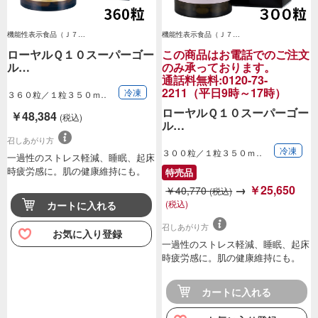
機能性表示食品（Ｊ７…
機能性表示食品（Ｊ７…
ローヤルＱ１０スーパーゴー
この商品はお電話でのご注文
ル…
のみ承っております。
通話料無料:0120-73-
2211（平日9時～17時）
冷凍
３６０粒／１粒３５０ｍ
ｇ（１粒に還元型…
ローヤルＱ１０スーパーゴー
￥48,384
(税込)
ル…
召しあがり方
冷凍
３００粒／１粒３５０ｍ
一過性のストレス軽減、睡眠、起床
ｇ（１粒に還元型…
時疲労感に。肌の健康維持にも。
特売品
→
￥25,650
￥40,770
(税込)
(税込)
カートに入れる
召しあがり方
お気に入り登録
一過性のストレス軽減、睡眠、起床
時疲労感に。肌の健康維持にも。
カートに入れる