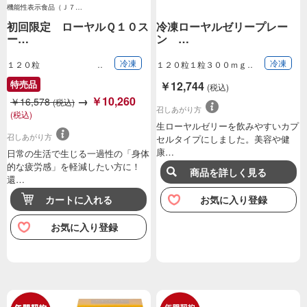
機能性表示食品（Ｊ７…
初回限定 ローヤルＱ１０ス
冷凍ローヤルゼリープレー
ー…
ン …
冷凍
冷凍
１２０粒
１２０粒１粒３００ｍｇ
（１粒に生ローヤ…
特売品
￥12,744
(税込)
→
￥10,260
￥16,578
(税込)
召しあがり方
(税込)
生ローヤルゼリーを飲みやすいカプ
召しあがり方
セルタイプにしました。美容や健
康…
日常の生活で生じる一過性の「身体
的な疲労感」を軽減したい方に！
商品を詳しく見る
還…
カートに入れる
お気に入り登録
お気に入り登録