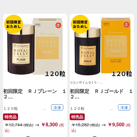
コエンザイムＱ１０・…
初回限定 ＲＪプレーン １
初回限定 ＲＪゴールド １
２…
２…
冷凍
冷凍
１２０粒
１２０粒
特売品
特売品
→
￥8,300
→
￥9,500
￥12,744
￥15,282
(税込)
(税
(税込)
(税
込)
込)