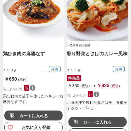
天然原料さば使用
鶏ひき肉の麻婆なす
彩り野菜とさばのカレー風味
冷凍
冷凍
１５０ｇ
１１５ｇ
特売品
￥650
(税込)
→
￥825
￥850
(税込)
(税込)
袋
召しあがり方
レ
召しあがり方
鶏むね肉と茄子を使ったヘルシーな
麻婆なすです。
北海道沖で獲れた真さばを、食欲そ
そるカレー味に。
カートに入れる
カートに入れる
お気に入り登録