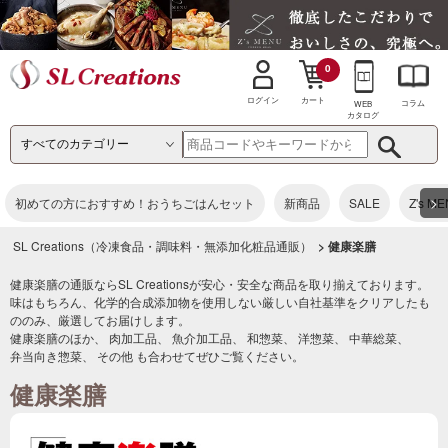
0
カート
ログイン
コラム
WEB
カタログ
>
初めての方におすすめ！おうちごはんセット
新商品
SALE
Z's M
SL Creations（冷凍食品・調味料・無添加化粧品通販）
> 健康楽膳
健康楽膳の通販ならSL Creationsが安心・安全な商品を取り揃えております。
味はもちろん、化学的合成添加物を使用しない厳しい自社基準をクリアしたも
ののみ、厳選してお届けします。
健康楽膳のほか、
肉加工品
、
魚介加工品
、
和惣菜
、
洋惣菜
、
中華総菜
、
弁当向き惣菜
、
その他
も合わせてぜひご覧ください。
健康楽膳