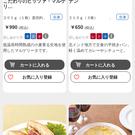
こだわりのピッツァ・マルゲ
ナン
リ…
冷凍
冷凍
２０１ｇ（１枚）直径約
２１０ｇ（３枚）
２１ｃｍ
￥990
￥650
(税込)
(税込)
冷
室
オ
レ
ト
冷
召しあがり方
召しあがり方
低温長時間熟成の小麦香る生地を使
北インド地方で主食の平焼きパン。
用したマルゲリータです。
軽く温めてカレーやシチューと。
カートに入れる
カートに入れる
お気に入り登録
お気に入り登録