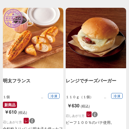
明太フランス
レンジでチーズバーガー
冷凍
冷凍
１個
１１０ｇ（１個）
新商品
￥630
(税込)
￥610
(税込)
レ
召しあがり方
レ
召しあがり方
ビーフ１００％のパテ使用。
全粒粉入りパンに明太子を使ったフ