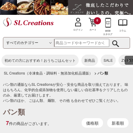
0
カート
ログイン
コラム
WEB
カタログ
>
初めての方におすすめ！おうちごはんセット
新商品
SALE
Z's M
SL Creations（冷凍食品・調味料・無添加化粧品通販）
> パン類
パン類の通販ならSL Creationsが安心・安全な商品を取り揃えております。 味
はもちろん、化学的合成添加物を使用しない厳しい自社基準をクリアしたもの
のみ、厳選してお届けします。
パン類のほか、
ごはん類
、
麺類
、
その他
も合わせてぜひご覧ください。
パン類
7
価格順
新着順
件の商品がございます。