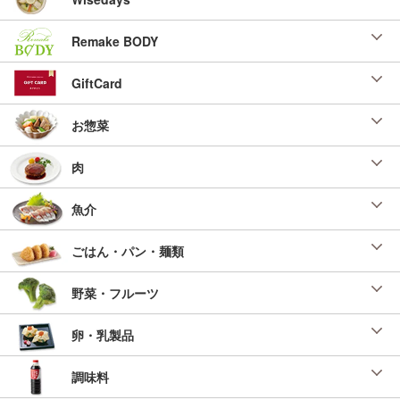
Remake BODY
GiftCard
お惣菜
肉
魚介
ごはん・パン・麺類
野菜・フルーツ
卵・乳製品
調味料