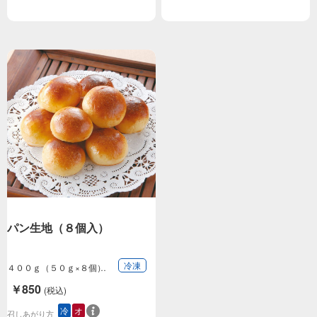
パン生地（８個入）
冷凍
４００ｇ（５０ｇ×８個）
￥850
(税込)
冷
オ
召しあがり方