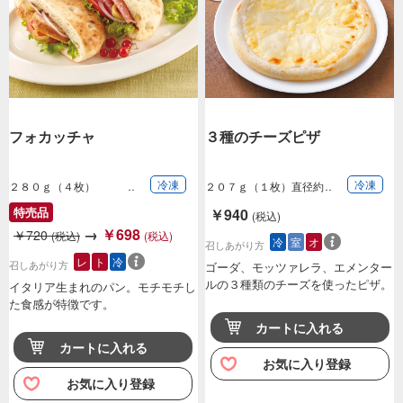
フォカッチャ
３種のチーズピザ
冷凍
冷凍
２８０ｇ（４枚）
２０７ｇ（１枚）直径約
１９ｃｍ
特売品
￥940
(税込)
→
￥698
￥720
(税込)
(税込)
冷
室
オ
召しあがり方
レ
ト
冷
召しあがり方
ゴーダ、モッツァレラ、エメンター
ルの３種類のチーズを使ったピザ。
イタリア生まれのパン。モチモチし
た食感が特徴です。
カートに入れる
カートに入れる
お気に入り登録
お気に入り登録