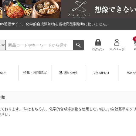
tions通販サイト。化学的合成添加物を当社商品製造時に使いません。
0
ログイン
マイページ
特集・期間限定
SL Standard
ALE
Z's MENU
Wise
他)
を取り揃えております。 味はもちろん、化学的合成添加物を使用しない厳しい自社基準を
ださい。