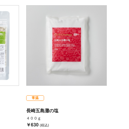
常温
長崎五島灘の塩
４００ｇ
￥630
(税込)