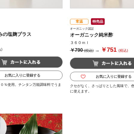
常温
特売品
オーガニック認証
みの塩麹プラス
オーガニック純米酢
３６０ｍｌ
￥751
)
￥790
→
(税込)
(税込)
お気に入りに登録する
お気に入りに登録する
００％使用。チンタン万能調味料でうま
クセがなく、さっぱりとした風味で、
。
に使えます。