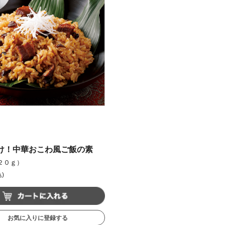
け！中華おこわ風ご飯の素
２０ｇ）
)
お気に入りに登録する