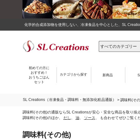
化学的合成添加物を使用しない、冷凍食品を中心とした、SL Crea
初めての方に
おすすめ！
カテゴリから探す
新商品
S
おうちごはん
セット
SL Creations（冷凍食品・調味料・無添加化粧品通販）
> 調味料(その
調味料(その他)の通販ならSL Creationsが安心・安全な商品
調味料(その他)のほか、
だし
、
油
、
ソース
、
も合わせてぜひご覧く
調味料(その他)