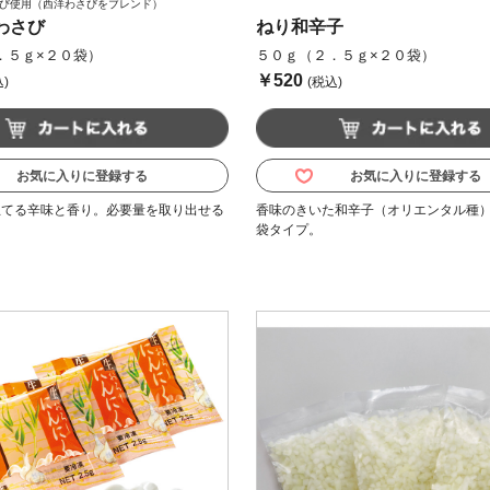
び使用（西洋わさびをブレンド）
わさび
ねり和辛子
．５ｇ×２０袋）
５０ｇ（２．５ｇ×２０袋）
￥520
)
(税込)
お気に入りに登録する
お気に入りに登録する
立てる辛味と香り。必要量を取り出せる
香味のきいた和辛子（オリエンタル種
袋タイプ。