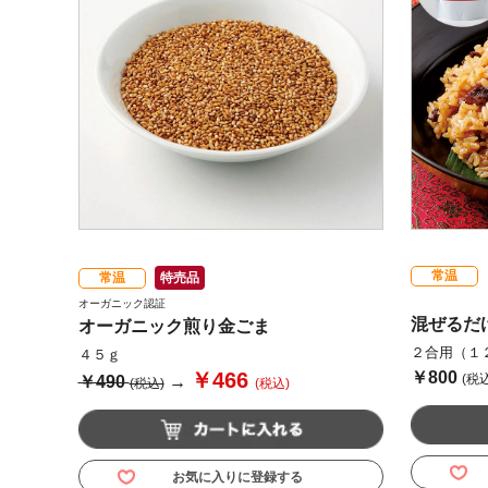
常温
常温
特売品
オーガニック認証
混ぜるだ
オーガニック煎り金ごま
２合用（１
４５ｇ
￥466
￥800
(税込
￥490
→
(税込)
(税込)
お気に入りに登録する