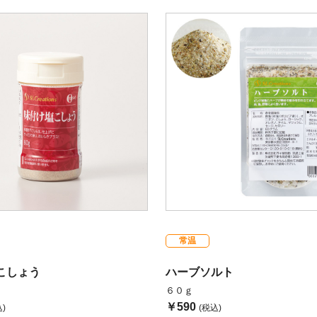
常温
こしょう
ハーブソルト
６０ｇ
￥590
)
(税込)