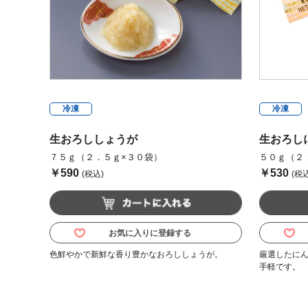
冷凍
冷凍
生おろししょうが
生おろし
７５ｇ（２．５ｇ×３０袋）
５０ｇ（２
￥590
￥530
(税込)
(税込
お気に入りに登録する
色鮮やかで新鮮な香り豊かなおろししょうが。
厳選したに
手軽です。