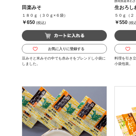
静岡県産本わさ
田楽みそ
生おろし
１８０ｇ（３０ｇ×６袋）
５０ｇ（２
￥650
￥550
(税込)
(税込
お気に入りに登録する
豆みそと米みその中でも赤みそをブレンドし小袋に
料理を引き
しました。
小袋包装。