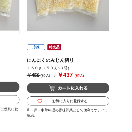
冷凍
特売品
にんにくのみじん切り
１５０ｇ（５０ｇ×３袋）
￥437
￥450
→
(税込)
(税込)
お気に入りに登録する
どに便利に使
和・洋・中華料理の香味野菜として便利です。バラ
凍結。