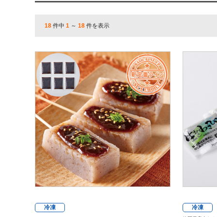
18
件中
1
～
18
件を表示
冷凍
冷凍