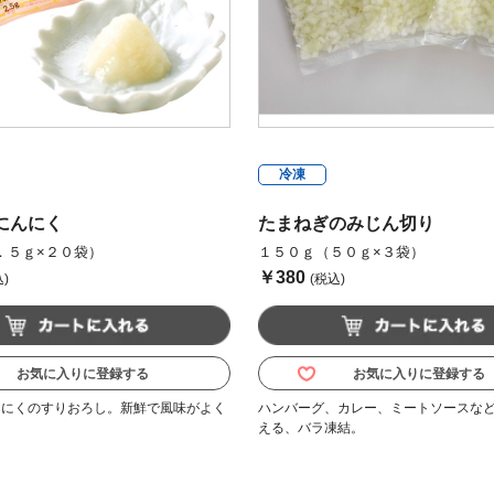
冷凍
にんにく
たまねぎのみじん切り
．５ｇ×２０袋）
１５０ｇ（５０ｇ×３袋）
￥380
)
(税込)
お気に入りに登録する
お気に入りに登録する
んにくのすりおろし。新鮮で風味がよく
ハンバーグ、カレー、ミートソースな
える、バラ凍結。