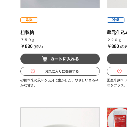
常温
冷凍
粗製糖
蔵元仕込
７５０ｇ
２２０ｇ
￥830
￥880
(税込)
(税込
お気に入りに登録する
砂糖本来の風味を充分に生かした、やさしいまろや
国産米麹１
かな甘さ。
味をプラス