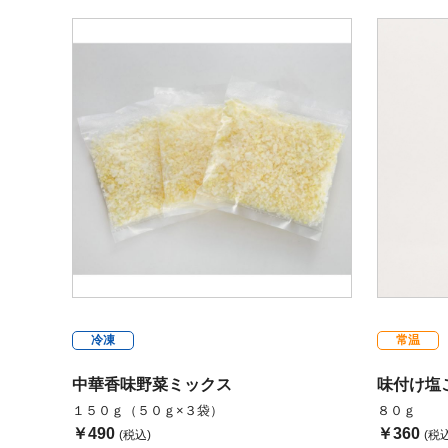
冷凍
常温
中華香味野菜ミックス
味付け塩
１５０ｇ（５０ｇ×３袋）
８０ｇ
￥490
￥360
(税込)
(税込