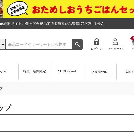
tions通販サイト。化学的合成添加物を当社商品製造時に使いません。
0
ログイン
マイページ
特集・期間限定
SL Standard
ALE
Z's MENU
Wise
プ
ップ