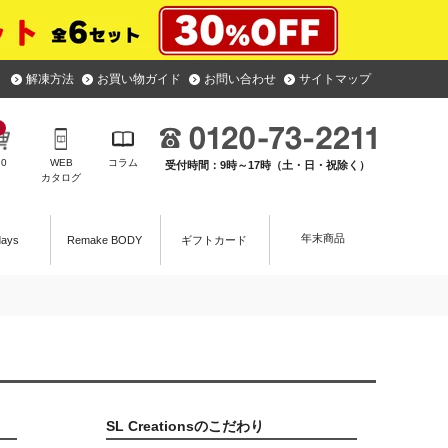
解凍方法
お買い物ガイド
お問い合わせ
サイトマップ
￥
0
WEB
コラム
受付時間：9時～17時（土・日・祝除く）
カタログ
年末商品
days
Remake BODY
ギフトカード
SL Creationsのこだわり