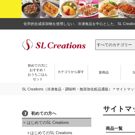
化学的合成添加物を使用しない、冷凍食品を中心とした、SL Crea
初めての方に
おすすめ！
カテゴリから探す
新商品
S
おうちごはん
セット
>
SL Creations（冷凍食品・調味料・無添加化粧品通販）
サイトマッ
サイトマ
初めての方へ
はじめてのSL Creations
商品一覧
はじめてのSL Creations