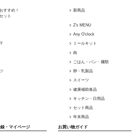
おすすめ！
新商品
セット
Z's MENU
Any O'clock
DY
ミールキット
肉
ごはん・パン・麺類
ツ
卵・乳製品
スイーツ
健康補助食品
キッチン・日用品
セット商品
年末商品
登録・マイページ
お買い物ガイド