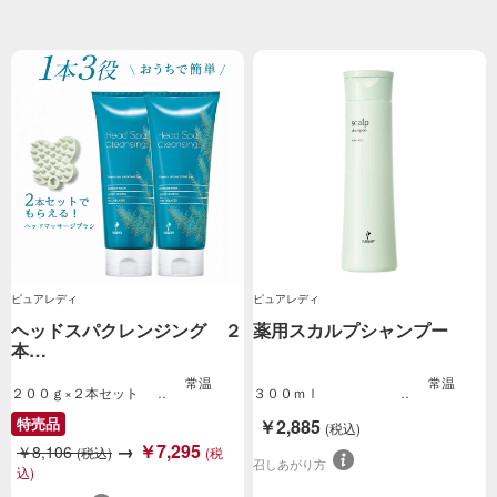
ピュアレディ
ピュアレディ
ヘッドスパクレンジング ２
薬用スカルプシャンプー
本…
常温
常温
２００ｇ×２本セット
３００ｍｌ
特売品
￥2,885
(税込)
→
￥7,295
￥8,106
(税込)
(税
召しあがり方
込)