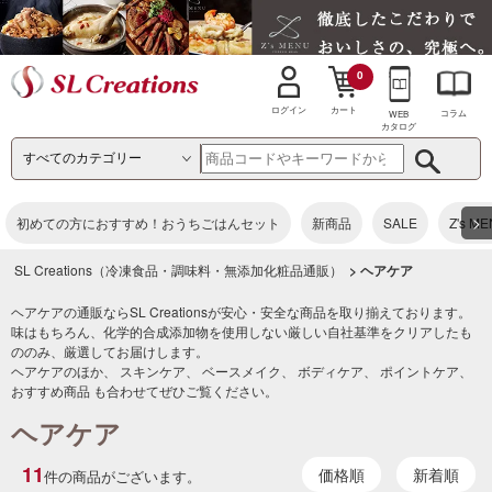
0
カート
ログイン
コラム
WEB
カタログ
>
初めての方におすすめ！おうちごはんセット
新商品
SALE
Z's M
SL Creations（冷凍食品・調味料・無添加化粧品通販）
> ヘアケア
ヘアケアの通販ならSL Creationsが安心・安全な商品を取り揃えております。
味はもちろん、化学的合成添加物を使用しない厳しい自社基準をクリアしたも
ののみ、厳選してお届けします。
ヘアケアのほか、
スキンケア
、
ベースメイク
、
ボディケア
、
ポイントケア
、
おすすめ商品
も合わせてぜひご覧ください。
ヘアケア
11
価格順
新着順
件の商品がございます。