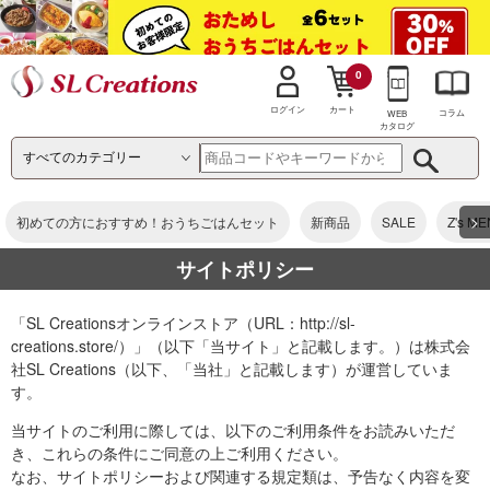
0
カート
ログイン
コラム
WEB
カタログ
>
初めての方におすすめ！おうちごはんセット
新商品
SALE
Z's M
サイトポリシー
「SL Creationsオンラインストア（URL：http://sl-
creations.store/）」（以下「当サイト」と記載します。）は株式会
社SL Creations（以下、「当社」と記載します）が運営していま
す。
当サイトのご利用に際しては、以下のご利用条件をお読みいただ
き、これらの条件にご同意の上ご利用ください。
なお、サイトポリシーおよび関連する規定類は、予告なく内容を変