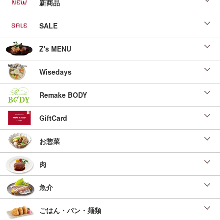
新商品
SALE
Z's MENU
Wisedays
Remake BODY
GiftCard
お惣菜
肉
魚介
ごはん・パン・麺類