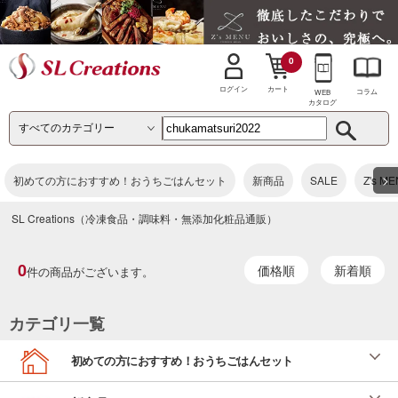
0
カート
ログイン
コラム
WEB
カタログ
>
初めての方におすすめ！おうちごはんセット
新商品
SALE
Z's M
SL Creations（冷凍食品・調味料・無添加化粧品通販）
0
価格順
新着順
件の商品がございます。
カテゴリ一覧
初めての方におすすめ！おうちごはんセット