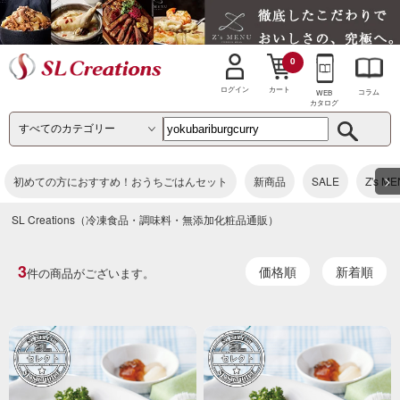
0
カート
ログイン
コラム
WEB
カタログ
>
初めての方におすすめ！おうちごはんセット
新商品
SALE
Z's M
SL Creations（冷凍食品・調味料・無添加化粧品通販）
3
価格順
新着順
件の商品がございます。