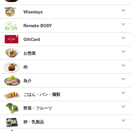
Wisedays
Remake BODY
GiftCard
お惣菜
肉
魚介
ごはん・パン・麺類
野菜・フルーツ
卵・乳製品