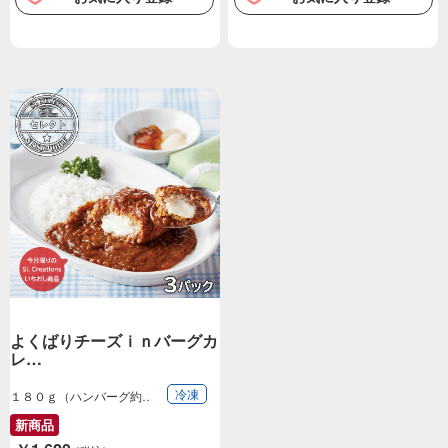
よくばりチーズｉｎバーグカ
レ…
冷凍
１８０ｇ（ハンバーグ約
８０ｇ、カレーソ…
新商品