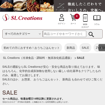
0
カート
ログイン
コラム
WEB
カタログ
>
初めての方におすすめ！おうちごはんセット
新商品
SALE
Z's M
SL Creations（冷凍食品・調味料・無添加化粧品通販）
> SALE
SALEの通販ならSL Creationsが安心・安全な商品を取り揃えております。 味
はもちろん、化学的合成添加物を使用しない厳しい自社基準をクリアしたもの
のみ、厳選してお届けします。
SALEのほか、
お惣菜
、
おうちごはんセット
、
新商品
も合わせてぜひご覧くだ
さい。
SALE
セール商品は、毎週金曜日14時以降に更新されます。
当社のカタログ「月刊SLC倶楽部」に掲載されている特売期間とは異なります。