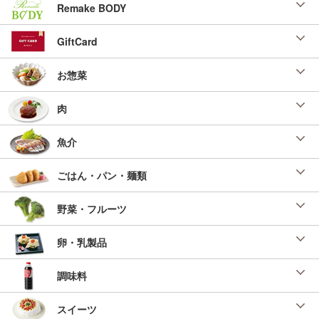
Remake BODY
GiftCard
お惣菜
肉
魚介
ごはん・パン・麺類
野菜・フルーツ
卵・乳製品
調味料
スイーツ