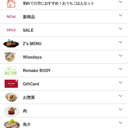
ガーリックしらすの冷奴
初めての方におすすめ！おうちごはんセット
「お客様大感謝祭り 調味料レシピ」（ＳＬＣ
倶楽部２０２６年３月）
新商品
投稿日：2026/02/05 投稿者：SL Creations
鶏でつくる麦みそのだご汁風
SALE
「お客様大感謝祭り 調味料レシピ」 （Ｓ
ＬＣ倶楽部２０２６年３月）
Z's MENU
投稿日：2026/02/05 投稿者：SL Creations
４Ｘビーフのフライドライス
Wisedays
「レンジクックパンレシピ」（ＳＬＣ倶楽部２
０２６年２月）
Remake BODY
投稿日：2025/12/29 投稿者：SL Creations
麻婆風味噌汁
GiftCard
「調味料二変化レシピ」（ＳＬＣ倶楽部２０２
６年２月）
お惣菜
投稿日：2025/12/26 投稿者：SL Creations
のり巻きチキンのみぞれおろし
肉
「ＳＬセレクトアレンジメニュー」（ＳＬＣ倶
楽部２０２６年１月）
魚介
投稿日：2025/11/13 投稿者：SL Creations