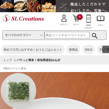
0
カート
ログイン
コラム
WEB
カタログ
>
初めての方におすすめ！おうちごはんセット
新商品
SALE
Z's M
トップ
> パラっと簡単！高知県産刻みねぎ
前のページへ戻る