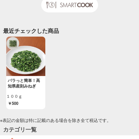
「夏こそ堪能、うなぎ三昧」（ＳＬＣ倶楽部２
０２６年７月）
投稿日：2026/05/28 投稿者：SL Creations
梅としらすのおろしうどん
最近チェックした商品
「うのつく食べもので、おいしく夏バテ予防
を」（ＳＬＣ倶楽部２０２６年７月）
投稿日：2026/05/28 投稿者：SL Creations
おろしぶっかけ肉うどん
「うのつく食べもので、おいしく夏バテ予防
を」（ＳＬＣ倶楽部２０２６年７月）
投稿日：2026/05/28 投稿者：SL Creations
パラっと簡単！高
塩レモン麻婆
知県産刻みねぎ
「４Ｘミートでお手軽 たんぱく質ごはん」
（ＳＬＣ倶楽部２０２６年５月）
１００ｇ
投稿日：2026/04/01 投稿者：SL Creations
￥500
卵雑炊
「つむぐごはん」 （ＳＬＣ倶楽部２０２６年
※表記の金額は特に記載のある場合を除き全て
税込
です。
４月）
カテゴリ一覧
投稿日：2026/03/05 投稿者：SL Creations