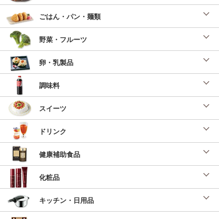
揚げなすのみぞれ煮
ごはん・パン・麺類
「菊池晋作シェフレシピ」 （ＳＬＣ倶楽部２
０２５年１０月）
野菜・フルーツ
投稿日：2025/08/20 投稿者：SL Creations
Ｓｈｉｎ流 変わりだれ三昧
卵・乳製品
「菊池晋作シェフレシピ」 （ＳＬＣ倶楽部２
０２５年１０月）
調味料
投稿日：2025/08/20 投稿者：SL Creations
Ｓｈｉｎ流 皿バーグ
スイーツ
２０２５中華祭り「菊池晋作シェフレシピ」
（ＳＬＣ倶楽部２０２５年９月号）
ドリンク
投稿日：2025/07/16 投稿者：SL Creations
健康補助食品
化粧品
キッチン・日用品