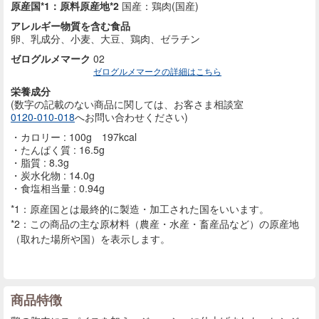
原産国*1：原料原産地*2
国産：鶏肉(国産)
アレルギー物質を含む食品
卵、乳成分、小麦、大豆、鶏肉、ゼラチン
ゼログルメマーク
02
ゼログルメマークの詳細はこちら
栄養成分
(数字の記載のない商品に
関しては、お客さま相談室
0120-010-018
へお問い合わせください)
カロリー : 100g 197kcal
たんぱく質 : 16.5g
脂質 : 8.3g
炭水化物 : 14.0g
食塩相当量 : 0.94g
*1：原産国とは最終的に製造・加工された国をいいます。
*2：この商品の主な原材料（農産・水産・畜産品など）の原産地
（取れた場所や国）を表示します。
商品特徴