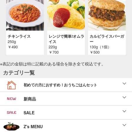
チキンライス
レンジで簡単!オムラ
カルビライスバーガ
250g
イス
ー
￥490
220g
130g（1個）
￥700
￥500
※表記の金額は特に記載のある場合を除き全て
税込
です。
カテゴリ一覧
初めての方におすすめ！おうちごはんセット
新商品
SALE
Z's MENU