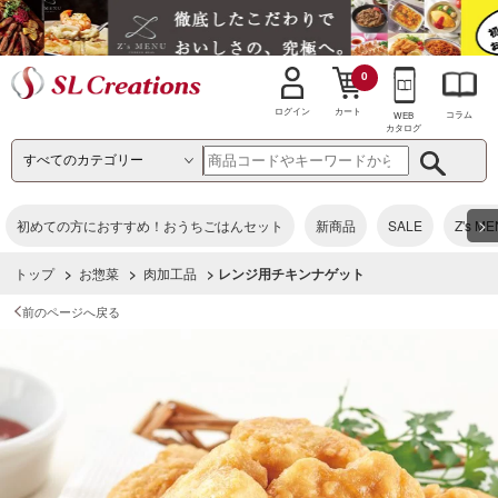
0
カート
ログイン
コラム
WEB
カタログ
>
初めての方におすすめ！おうちごはんセット
新商品
SALE
Z's M
トップ
>
お惣菜
>
肉加工品
> レンジ用チキンナゲット
前のページへ戻る