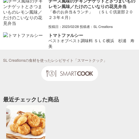
チーズ風味のチキンナゲットとさつまいもの
レモン風味／たけのこいなりの花見弁当
「春のお弁当＆ランチ」 （ＳＬＣ倶楽部２０
２３年４月）
投稿日：2023/02/28 投稿者：SL Creations
トマトファルシー
ベストオブベスト調味料 ＳＬＣ横浜 杉浦 寿
美
投稿日：2023/01/27 投稿者：ベストオブベスト調味料
SL Creationsの食材を使ったレシピサイト「スマートクック」
スライダー
「にぎやかパンメニュー」 （美味安心
２０２１年 ４号） 話題の小さめサイズのハン
バーガーに、 五穀パンとお弁当用惣菜が大活
躍。
投稿日：2021/03/08 投稿者：SL Creations
最近チェックした商品
チキンナゲット
シュガーパーティ「お弁当」（３名分）
投稿日：2019/04/01 投稿者：SL Creations