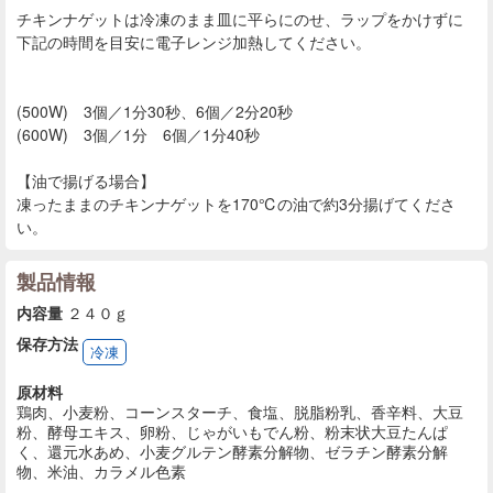
チキンナゲットは冷凍のまま皿に平らにのせ、ラップをかけずに
下記の時間を目安に電子レンジ加熱してください。
(500W) 3個／1分30秒、6個／2分20秒
(600W) 3個／1分 6個／1分40秒
【油で揚げる場合】
凍ったままのチキンナゲットを170℃の油で約3分揚げてくださ
い。
製品情報
内容量
２４０ｇ
保存方法
冷凍
原材料
鶏肉、小麦粉、コーンスターチ、食塩、脱脂粉乳、香辛料、大豆
粉、酵母エキス、卵粉、じゃがいもでん粉、粉末状大豆たんぱ
く、還元水あめ、小麦グルテン酵素分解物、ゼラチン酵素分解
物、米油、カラメル色素