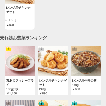
レンジ用チキンナ
ゲット
２４０ｇ
￥890
売れ筋お惣菜ランキング
真あじフィレーフラ
レンジ用チキンナゲ
レンジ用牛丼の素
イ
ット
140g
180g(5枚)
240g
￥650
￥1,150
￥890