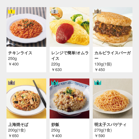
チキンライス
レンジで簡単!オムラ
カルビライスバーガ
250g
イス
ー
￥400
220g
130g(1個)
￥630
￥450
上海焼そば
炒飯
明太子スパゲティ
200g(1食)
250g
270g(1食)
￥650
￥400
￥590