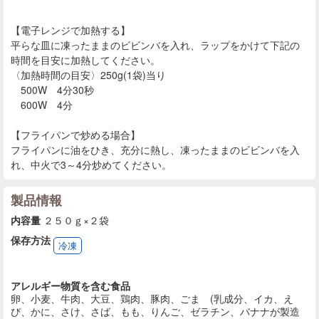
【電子レンジで加熱する】
平らな皿に凍ったままのビビンバを入れ、ラップをかけて下記の
時間を目安に加熱してください。
〈加熱時間の目安〉250g(1袋)当り
500W 4分30秒
600W 4分
【フライパンで炒める場合】
フライパンに油をひき、充分に熱し、凍ったままのビビンバを入
れ、中火で3～4分炒めてください。
製品情報
内容量
２５０ｇ×２袋
保存方法
冷凍
アレルギー物質を含む食品
卵、小麦、牛肉、大豆、鶏肉、豚肉、ごま (乳成分、イカ、え
び、かに、さけ、さば、もも、りんご、ゼラチン、バナナが製造