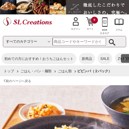
0
カート
ログイン
コラム
WEB
カタログ
>
初めての方におすすめ！おうちごはんセット
新商品
SALE
Z's M
トップ
>
ごはん・パン・麺類
>
ごはん類
> ビビンバ（２パック）
前のページへ戻る