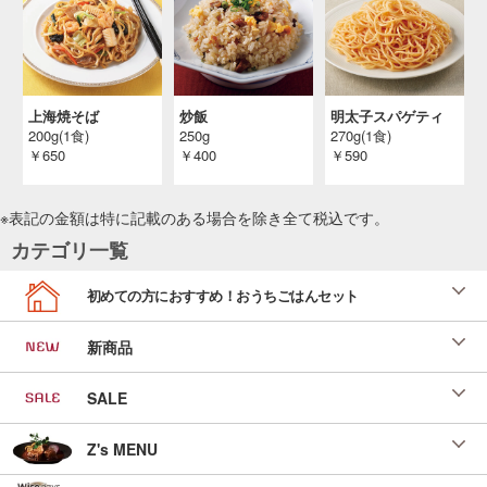
上海焼そば
炒飯
明太子スパゲティ
200g(1食)
250g
270g(1食)
￥650
￥400
￥590
※表記の金額は特に記載のある場合を除き全て
税込
です。
カテゴリ一覧
初めての方におすすめ！おうちごはんセット
新商品
SALE
Z's MENU