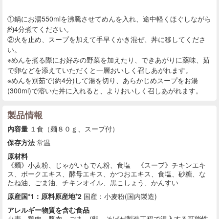
①鍋にお湯550mlを沸騰させてめんを入れ、途中軽くほぐしながら
約4分煮てください。
②火を止め、スープを加えて手早くかき混ぜ、丼に移してくださ
い。
※めんを煮る際にお好みの野菜を加えたり、できあがりに薬味、茹
で卵などを添えていただくと一層おいしく召しあがれます。
※めんを別茹で(約4分)して湯を切り、あらかじめスープをお湯
(300ml)で溶いた丼に入れると、よりおいしく召しあがれます。
製品情報
内容量
１食（麺８０ｇ、スープ付）
保存方法
常温
原材料
《麺》小麦粉、じゃがいもでん粉、食塩 《スープ》チキンエキ
ス、ポークエキス、酵母エキス、かつおエキス、食塩、砂糖、な
たね油、ごま油、チキンオイル、黒こしょう、かんすい
原産国*1：原料原産地*2
国産：小麦粉(国内製造)
アレルギー物質を含む食品
小麦、鶏肉、豚肉、ごま (卵、そばが製造工程で混入する可能性