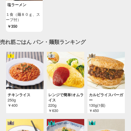
塩ラーメン
１食（麺８０ｇ、ス
ープ付）
￥350
売れ筋ごはん パン・麺類ランキング
チキンライス
レンジで簡単!オムラ
カルビライスバーガ
250g
イス
ー
￥400
220g
130g(1個)
￥630
￥450