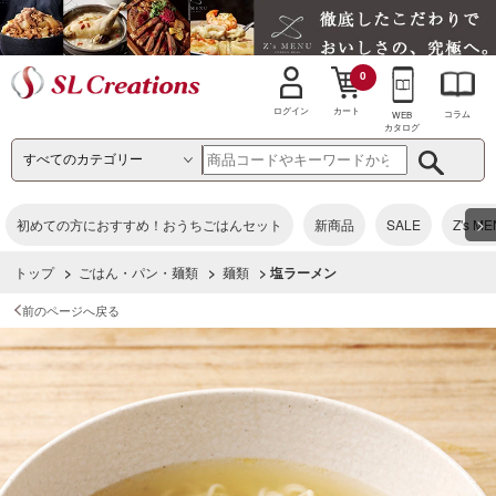
0
カート
ログイン
コラム
WEB
カタログ
>
初めての方におすすめ！おうちごはんセット
新商品
SALE
Z's M
トップ
>
ごはん・パン・麺類
>
麺類
> 塩ラーメン
前のページへ戻る