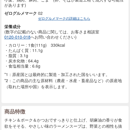
があります)
ゼログルメマーク
02
ゼログルメマークの詳細はこちら
栄養成分
(数字の記載のない商品に
関しては、お客さま相談室
0120-010-018
へお問い合わせください)
カロリー : 1食(111g) 330kcal
たんぱく質 : 11.1g
脂質 : 3.1g
炭水化物 : 64.4g
食塩相当量 : 6.6g
*1：原産国とは最終的に製造・加工された国をいいます。
*2：この商品の主な原材料（農産・水産・畜産品など）の原産地
（取れた場所や国）を表示します。
商品特徴
チキン＆ポーク＆かつおですっきりと仕上げ、胡麻油の香りが食
欲をそそる、やさしい味のラーメンスープは、野菜との相性も抜