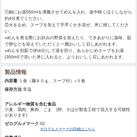
①鍋にお湯550mlを沸騰させてめんを入れ、途中軽くほぐしながら
約4分煮てください。
②火を止め、スープを加えて手早くかき混ぜ、丼に移してくださ
い。
※めんを煮る際にお好みの野菜を加えたり、できあがりに薬味、茹
で卵などを添えていただくと一層おいしく召しあがれます。
※めんを別茹で(約4分)して湯を切り、あらかじめスープをお湯
(300ml)で溶いた丼に入れると、よりおいしく召しあがれます。
製品情報
内容量
１食（麺８０ｇ、スープ付）×５食
保存方法
常温
アレルギー物質を含む食品
小麦、鶏肉、豚肉、ごま (卵、そばが製造工程で混入する可能性
があります)
ゼログルメマーク
02
ゼログルメマークの詳細はこちら