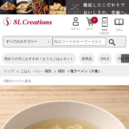
0
カート
ログイン
コラム
WEB
カタログ
>
初めての方におすすめ！おうちごはんセット
新商品
SALE
Z's M
トップ
>
ごはん・パン・麺類
>
麺類
> 塩ラーメン（５食）
前のページへ戻る