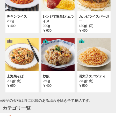
チキンライス
レンジで簡単!オムラ
カルビライスバーガ
250g
イス
ー
￥400
220g
130g(1個)
￥630
￥450
上海焼そば
炒飯
明太子スパゲティ
200g(1食)
250g
270g(1食)
￥650
￥400
￥590
※表記の金額は特に記載のある場合を除き全て
税込
です。
カテゴリ一覧