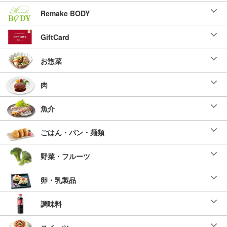
２０２３年３月後半号）
Remake BODY
投稿日：2023/02/01 投稿者：SL Creations
GiftCard
ルーローハンの具入り中華風サンド
「ＳＬセレクトアレンジメニュー（時短派）」
（２Ｗセレクション２０２２年１０月前半号）
お惣菜
投稿日：2022/08/24 投稿者：SL Creations
肉
かぼちゃの冷製スープ
２０２２年 無料お試し食事会「サマー」（３
名分）
魚介
投稿日：2022/06/27 投稿者：SL Creations
ごはん・パン・麺類
４Ｘチキンのフォカッチャサンド
２０２２年 無料お試し食事会「サマー」（３
名分）
野菜・フルーツ
投稿日：2022/06/27 投稿者：SL Creations
えび天とほうれん草のフォカッチャサンド
卵・乳製品
ＳＬセレクト アレンジレシピ （２ｗセレクシ
ョン２０２２年７月前半号） 『レンジで簡単！
調味料
天然えびのひとくち天ぷら』を使った「じっく
り派」アレンジレシピ！