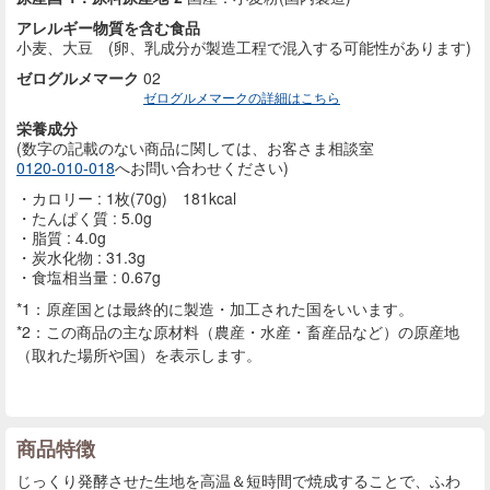
アレルギー物質を含む食品
小麦、大豆 (卵、乳成分が製造工程で混入する可能性があります)
ゼログルメマーク
02
ゼログルメマークの詳細はこちら
栄養成分
(数字の記載のない商品に
関しては、お客さま相談室
0120-010-018
へお問い合わせください)
カロリー : 1枚(70g) 181kcal
たんぱく質 : 5.0g
脂質 : 4.0g
炭水化物 : 31.3g
食塩相当量 : 0.67g
*1：原産国とは最終的に製造・加工された国をいいます。
*2：この商品の主な原材料（農産・水産・畜産品など）の原産地
（取れた場所や国）を表示します。
商品特徴
じっくり発酵させた生地を高温＆短時間で焼成することで、ふわ