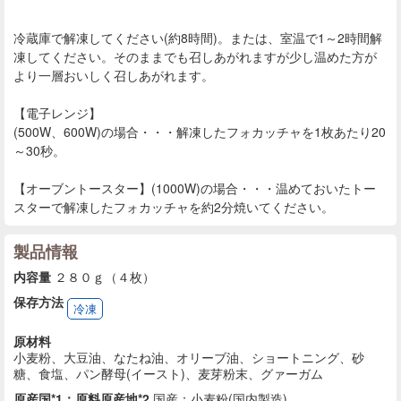
冷蔵庫で解凍してください(約8時間)。または、室温で1～2時間解
凍してください。そのままでも召しあがれますが少し温めた方が
より一層おいしく召しあがれます。
【電子レンジ】
(500W、600W)の場合・・・解凍したフォカッチャを1枚あたり20
～30秒。
【オーブントースター】(1000W)の場合・・・温めておいたトー
スターで解凍したフォカッチャを約2分焼いてください。
製品情報
内容量
２８０ｇ（４枚）
保存方法
冷凍
原材料
小麦粉、大豆油、なたね油、オリーブ油、ショートニング、砂
糖、食塩、パン酵母(イースト)、麦芽粉末、グァーガム
原産国*1：原料原産地*2
国産：小麦粉(国内製造)