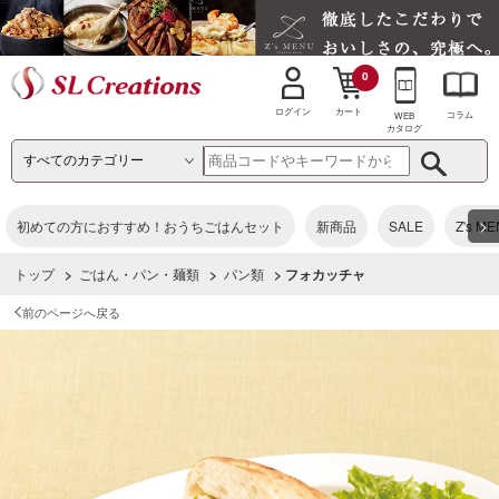
0
カート
ログイン
コラム
WEB
カタログ
>
初めての方におすすめ！おうちごはんセット
新商品
SALE
Z's M
トップ
>
ごはん・パン・麺類
>
パン類
> フォカッチャ
前のページへ戻る