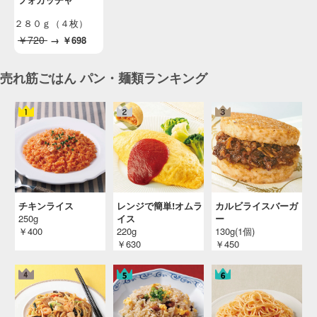
ミートボールのサンドイッチ
２８０ｇ（４枚）
「ＳＬセレクトアレンジメニュー」 （ＳＬＣ
￥720
→
￥698
倶楽部 ２０２５年２月）
投稿日：2024/12/26 投稿者：SL Creations
売れ筋ごはん パン・麺類ランキング
照り焼きチキンのピザ
「ＳＬセレクトアレンジメニュー」 （ＳＬＣ倶
楽部 ２０２４年９月）
投稿日：2024/07/17 投稿者：SL Creations
パンツァネッラ（イタリア風パンサラダ）
２０２４年 無料お試し食事会「イタリアン」
（３名分）
投稿日：2024/03/18 投稿者：SL Creations
チキンライス
レンジで簡単!オムラ
カルビライスバーガ
エルヴィスサンド
250g
イス
ー
「今月のお料理レシピ」 （ＳＬＣ倶楽部２
￥400
220g
130g(1個)
０２４年２月）
￥630
￥450
投稿日：2023/12/28 投稿者：SL Creations
サンドイッチケーキ（スモーガストルタ）
「今月のレシピ」 （ＳＬＣ倶楽部２０２３年
１２月）