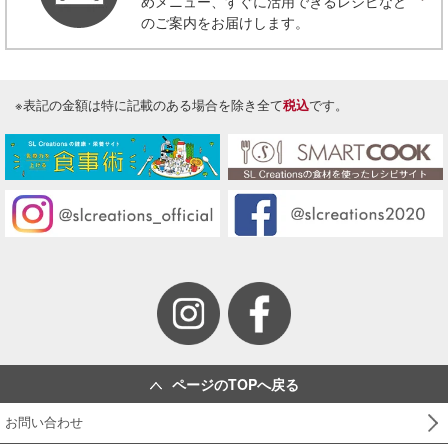
めメニュー、すぐに活用できるレシピなど
「にぎやかパンメニュー」 （美味安心２
のご案内をお届けします。
０２１年 ４号）
投稿日：2021/03/08 投稿者：SL Creations
エッグベネディクト
※表記の金額は特に記載のある場合を除き全て
税込
です。
「春のたまごレシピ」 （美味安心２０２１
年 ３号）
投稿日：2021/02/08 投稿者：SL Creations
お好みフォカッチャサンド弁当
「春のお手軽弁当」（美味安心２０２０年 ４
号）
投稿日：2020/03/02 投稿者：SL Creations
卵ポテサラとベーコンのマスタードマヨサン
ド
「お出かけ弁当の主役にも！春のサンドイッチ
プレート」（美味安心２０２０年 ３号）
投稿日：2020/02/03 投稿者：SL Creations
ページのTOPへ戻る
菜の花とえびのハーブソテーサンド
「お出かけ弁当の主役にも！春のサンドイッチ
プレート」（美味安心２０２０年 ３号）
お問い合わせ