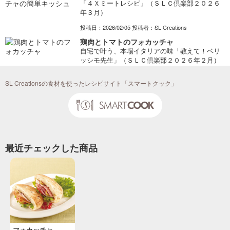
「４Ｘミートレシピ」（ＳＬＣ倶楽部２０２６
年３月）
投稿日：2026/02/05 投稿者：SL Creations
鶏肉とトマトのフォカッチャ
自宅で叶う、本場イタリアの味「教えて！ベリ
ッシモ先生」（ＳＬＣ倶楽部２０２６年２月）
投稿日：2025/12/26 投稿者：SL Creations
SL Creationsの食材を使ったレシピサイト「スマートクック」
４Ｘビーフの和風ソフトジャーキーのフォカ
ッチャサンド
４Ｘビーフ肩・もも切り落としを使用したレシ
ピ
投稿日：2025/09/01 投稿者：SL Creations
最近チェックした商品
パンツァネッラ（イタリア風パンサラダ）
２０２５年 無料お試し食事会「イタリアン」
（３名分）
投稿日：2025/03/28 投稿者：SL Creations
フォカッチャピザ
「お客様大感謝祭り 調味料Ｑ＆Ａ」 （ＳＬＣ
倶楽部 ２０２５年３月）
投稿日：2025/01/29 投稿者：SL Creations
フォカッチャ