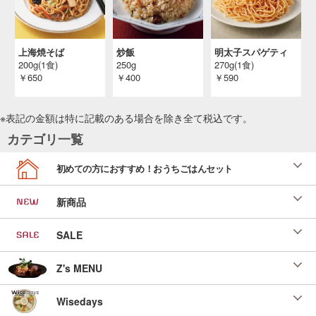
投稿日：2023/10/18 投稿者：SL Creations
カレーパン風グラタン
「ＳＬセレクトアレンジメニュー」 （ＳＬ
上海焼そば
炒飯
明太子スパゲティ
Ｃ倶楽部２０２３年１２月）
200g(1食)
250g
270g(1食)
投稿日：2023/10/18 投稿者：SL Creations
￥650
￥400
￥590
パンツァネッラ（イタリア風パンサラダ）
２０２３年 無料お試し食事会「イタリアン」
※表記の金額は特に記載のある場合を除き全て
税込
です。
（３名分）
カテゴリ一覧
投稿日：2023/06/19 投稿者：SL Creations
野菜たっぷりししゃものビネガーサンド
初めての方におすすめ！おうちごはんセット
「ＳＬセレクトアレンジメニュー」 （「簡単
レシピで、旬ごはん」 （ＳＬＣ倶楽部２０
２３年６月）
新商品
投稿日：2023/04/26 投稿者：SL Creations
SALE
オレンジのフレンチトーストマンゴー添え
「新・ベーシックごはん」 （２Ｗセレクション
２０２３年３月後半号）
Z's MENU
投稿日：2023/02/01 投稿者：SL Creations
Wisedays
フォカッチャフレンチトースト
「新・ベーシックごはん」 （２Ｗセレクション