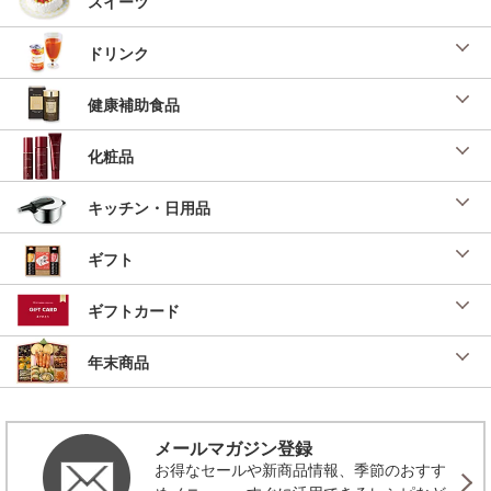
スイーツ
投稿日：2022/05/24 投稿者：SL Creations
炒めパストラミビーフサンド
ドリンク
肉フェスティバル２０２２」 （美味安心２０２
２年 ５号）
健康補助食品
投稿日：2022/03/31 投稿者：SL Creations
いかとブロッコリーのアヒージョ
化粧品
「ｉｄｅａ時短ごは
ん」 （美味安心
２０２２年 ５号）
キッチン・日用品
投稿日：2022/03/31 投稿者：SL Creations
ギフト
あさりとれんこんのアヒージョ
「おうちバル」 （美味安心２０２２
年 ４号）
ギフトカード
投稿日：2022/03/03 投稿者：SL Creations
年末商品
焼き肉ホットサンド
「ｉｄｅａ時短ごは
ん」 （美味安心
２０２１年 ９号）
メールマガジン登録
投稿日：2021/07/26 投稿者：SL Creations
お得なセールや新商品情報、季節のおすす
タラモサンド