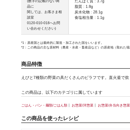
(数字の記載のない商
たんぱく質 : 3.7g
品に
脂質 : 1.8g
関しては、お客さま相
炭水化物 : 28.1g
談室
食塩相当量 : 1.1g
0120-010-018
へお問
い合わせください)
*1：原産国とは最終的に製造・加工された国をいいます。
*2：この商品の主な原材料（農産・水産・畜産品など）の原産地（取れた
商品特徴
えびと7種類の野菜の具だくさんのピラフです。直火釜で
この商品は、以下のカテゴリに属しています
｜
｜
ごはん・パン・麺類/ごはん類
お惣菜/洋惣菜
お惣菜/弁当向き惣菜
この商品を使ったレシピ