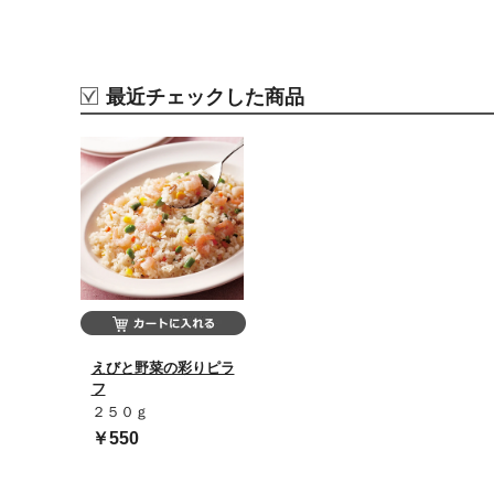
最近チェックした商品
えびと野菜の彩りピラ
フ
２５０ｇ
￥550