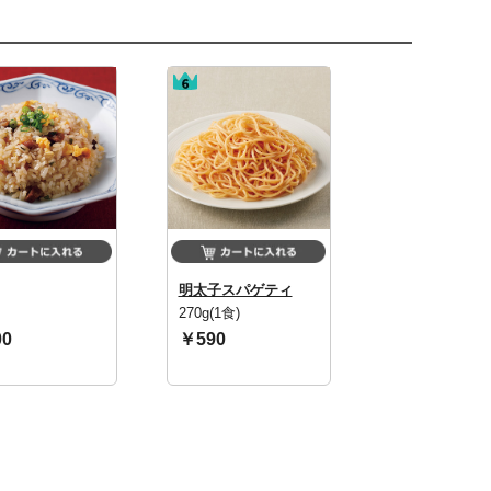
明太子スパゲティ
270g(1食)
0
￥590