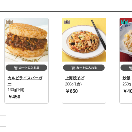
カルビライスバーガ
上海焼そば
炒飯
ー
200g(1食)
250g
130g(1個)
￥650
￥40
￥450
。