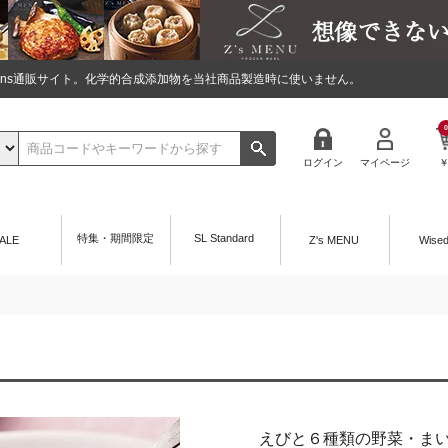
tions通販サイト。化学的合成添加物を当社商品製造時に使いません。
0
ログイン
マイページ
特集・期間限定
SL Standard
ALE
Z's MENU
Wise
えびと６種類の野菜・ま