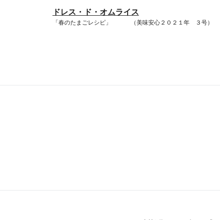
ドレス・ド・オムライス
「春のたまごレシピ」 （美味安心２０２１年 ３号）