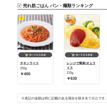
売れ筋ごはん パン・麺類ランキング
チキンライス
レンジで簡単!オムラ
イス
250g
220g
￥400
￥630
※表記の金額は特に記載のある場合を除き全て
税込
です