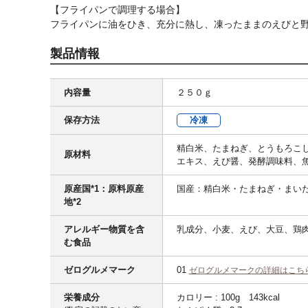
【フライパンで調理する場合】
フライパンに油をひき、充分に熱し、凍ったままのえびと野
製品情報
内容量
２５０ｇ
保存方法
冷凍
精白米、たまねぎ、とうもろこ
原材料
エキス、えび醤、発酵調味料、
原産国*1：原料原産
国産：精白米・たまねぎ・まいた
地*2
アレルギー物質を含
乳成分、小麦、えび、大豆、鶏肉
む食品
ゼログルメマーク
01
ゼログルメマークの詳細はこち
栄養成分
カロリー : 100g 143kcal