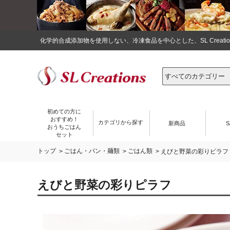
化学的合成添加物を使用しない、冷凍食品を中心とした、SL Crea
初めての方に
おすすめ！
カテゴリから探す
新商品
S
おうちごはん
セット
トップ
ごはん・パン・麺類
ごはん類
>
>
> えびと野菜の彩りピラフ
えびと野菜の彩りピラフ