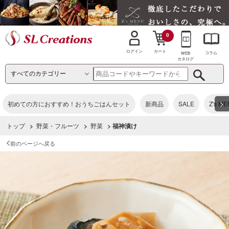
0
カート
ログイン
コラム
WEB
カタログ
>
初めての方におすすめ！おうちごはんセット
新商品
SALE
Z's M
トップ
>
野菜・フルーツ
>
野菜
> 福神漬け
前のページへ戻る