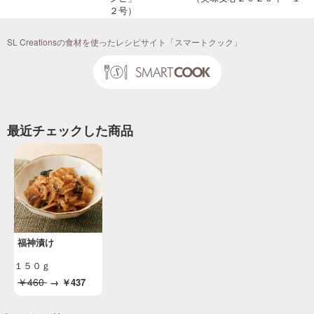
２号）
投稿日：2020/10/19 投稿者：SL Creations
SL Creationsの食材を使ったレシピサイト「スマートクック」
最近チェックした商品
福神漬け
１５０ｇ
￥460
→
￥437