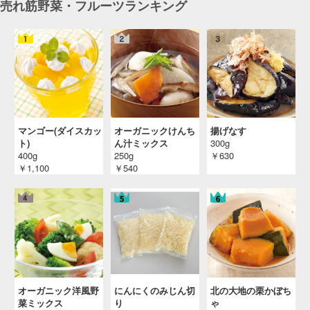
売れ筋野菜・フルーツランキング
マンゴー(ダイスカッ
オーガニックけんち
揚げなす
ト)
ん汁ミックス
300g
400g
250g
￥630
￥1,100
￥540
オーガニック洋風野
にんにくのみじん切
北の大地の栗かぼち
菜ミックス
り
ゃ