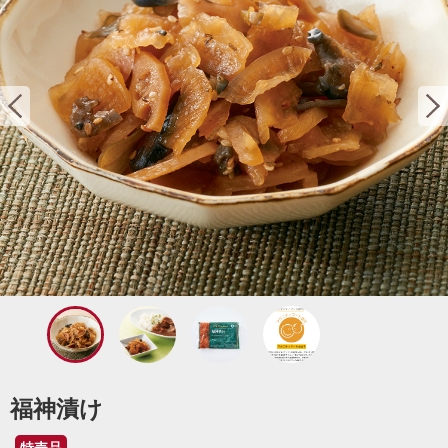
福神漬け
特売品