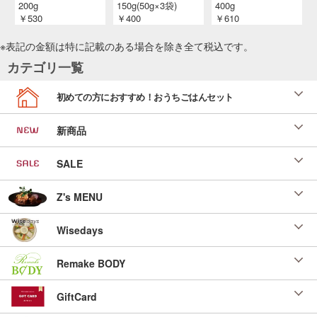
200g
150g(50g×3袋)
400g
￥530
￥400
￥610
※表記の金額は特に記載のある場合を除き全て
税込
です。
カテゴリ一覧
初めての方におすすめ！おうちごはんセット
新商品
SALE
Z's MENU
Wisedays
Remake BODY
GiftCard