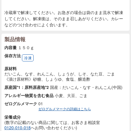
冷蔵庫で解凍してください。お急ぎの場合は袋のまま流水で解凍
してください。解凍後は、そのまま召しあがりください。カレー
などのつけ合わせによく合います。
製品情報
内容量
１５０ｇ
保存方法
冷凍
原材料
だいこん、なす、れんこん、しょうが、しそ、なた豆、ごま
《漬け原材料》砂糖、しょうゆ、食塩、醸造酢
原産国*1：原料原産地*2
国産：だいこん・なす・れんこん(中国)
アレルギー物質を含む食品
小麦、大豆、ごま
ゼログルメマーク
01
ゼログルメマークの詳細はこちら
栄養成分
(数字の記載のない商品に
関しては、お客さま相談室
0120-010-018
へお問い合わせください)