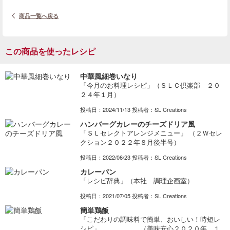
商品一覧へ戻る
この商品を使ったレシピ
中華風細巻いなり
「今月のお料理レシピ」（ＳＬＣ倶楽部 ２０
２４年１月）
投稿日：2024/11/13 投稿者：SL Creations
ハンバーグカレーのチーズドリア風
「ＳＬセレクトアレンジメニュー」 （２Ｗセレ
クション２０２２年８月後半号）
投稿日：2022/06/23 投稿者：SL Creations
カレーパン
「レシピ辞典」（本社 調理企画室）
投稿日：2021/07/05 投稿者：SL Creations
簡単鶏飯
「こだわりの調味料で簡単、おいしい！時短レ
シピ」 （美味安心２０２０年 １