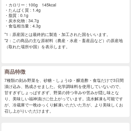
カロリー : 100g 145kcal
たんぱく質 : 1.4g
脂質 : 0.1g
炭水化物 : 34.7g
食塩相当量 : 4.3g
*1：原産国とは最終的に製造・加工された国をいいます。
*2：この商品の主な原材料（農産・水産・畜産品など）の原産地
（取れた場所や国）を表示します。
商品特徴
7種類の刻み野菜を、砂糖・しょうゆ・醸造酢・食塩だけで3日間
漬け込み、熟成させました。化学調味料を使用していないので、
甘すぎずしょっぱすぎず、野菜の持つ辛みや苦みが隠し味とな
り、美味しい福神漬けに仕上がっています。流水解凍も可能です
が、冷蔵庫で一晩ゆっくり解凍いただいた方が、より美味しくお
召し上がりいただけます。