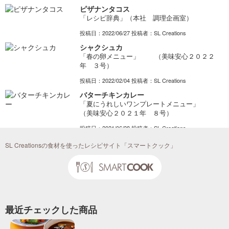
ピザナンタコス
「レシピ辞典」（本社 調理企画室）
投稿日：2022/06/27 投稿者：SL Creations
シャクシュカ
「春の卵メニュー」 （美味安心２０２２
年 ３号）
投稿日：2022/02/04 投稿者：SL Creations
バターチキンカレー
「夏にうれしいワンプレートメニュー」
（美味安心２０２１年 ８号）
投稿日：2021/06/28 投稿者：SL Creations
揚げなすのタプナード風
SL Creationsの食材を使ったレシピサイト「スマートクック」
「プロに教わる私のとっておきレシピ」 （美味
安心２０１９年 ８号）
投稿日：2019/06/24 投稿者：SL Creations
最近チェックした商品