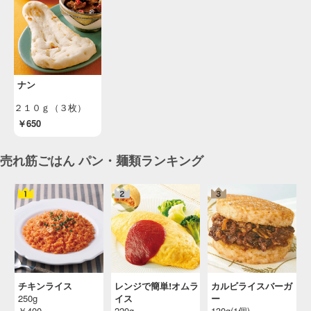
ナン
２１０ｇ（３枚）
￥650
売れ筋ごはん パン・麺類ランキング
チキンライス
レンジで簡単!オムラ
カルビライスバーガ
250g
イス
ー
￥400
220g
130g(1個)