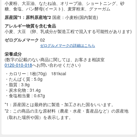
小麦粉、大豆油、なたね油、オリーブ油、ショートニング、砂
糖、食塩、パン酵母(イースト)、麦芽粉末、グァーガム
原産国*1：原料原産地*2
国産：小麦粉(国内製造)
アレルギー物質を含む食品
小麦、大豆 (卵、乳成分が製造工程で混入する可能性があります)
ゼログルメマーク
02
ゼログルメマークの詳細はこちら
栄養成分
(数字の記載のない商品に
関しては、お客さま相談室
0120-010-018
へお問い合わせください)
カロリー : 1枚(70g) 181kcal
たんぱく質 : 5.0g
脂質 : 3.9g
炭水化物 : 31.4g
食塩相当量 : 0.67g
*1：原産国とは最終的に製造・加工された国をいいます。
*2：この商品の主な原材料（農産・水産・畜産品など）の原産地
（取れた場所や国）を表示します。