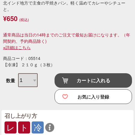
北インド地方で主食の平焼きパン。軽く温めてカレーやシチュー
と。
¥650
(税込)
通常商品は当日の14時までのご注文で最短お届けになります。
（年
間契約、予約商品除く)
※詳細はこちら
商品コード：05514
【冷凍】 ２１０ｇ（３枚）
カートに入れる
数量
お気に入り登録
召し上がり方
レ
ト
冷