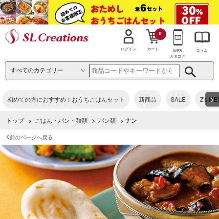
0
カート
ログイン
コラム
WEB
カタログ
>
初めての方におすすめ！おうちごはんセット
新商品
SALE
Z's M
トップ
>
ごはん・パン・麺類
>
パン類
> ナン
前のページへ戻る