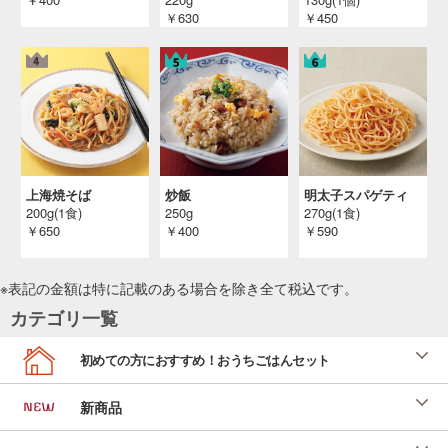
￥630
￥450
上海焼そば
炒飯
明太子スパゲティ
200g(1食)
250g
270g(1食)
￥650
￥400
￥590
※表記の金額は特に記載のある場合を除き全て
税込
です。
カテゴリ一覧
初めての方におすすめ！おうちごはんセット
新商品