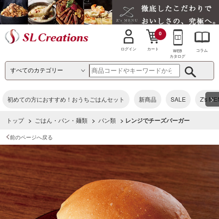
0
カート
ログイン
コラム
WEB
カタログ
>
初めての方におすすめ！おうちごはんセット
新商品
SALE
Z's M
トップ
>
ごはん・パン・麺類
>
パン類
> レンジでチーズバーガー
前のページへ戻る