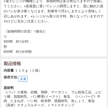
※電子レンジの機種により、加熱時間は多少異なりますので加減し
てください。※直接皿に置いてレンジ調理しますと、皿に触れた面
のパンが多少硬くなります。割箸等で浮かしますとより美味しく
召しあがれます。※レンジから取り出す時、熱くなっていますので
やけどに充分ご注意ください。
〈加熱時間の目安〉1個当た
り
500W 約1分50
600W 約1分30秒
製品情報
内容量
１１０ｇ（１個）
保存方法
冷凍
原材料
《パン》小麦粉、砂糖、鶏卵、マーガリン、でん粉加工品、ぶど
う糖、脱脂粉乳、パン酵母(イースト)、食塩 《ハンバーグ》牛
肉、たまねぎ、パン粉、粉末卵、脱脂粉乳、魚しょう、食塩
《具材》ナチュラルチーズ、トマトケチャップ