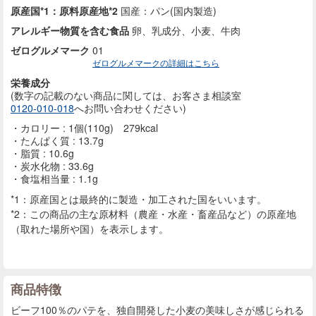
原産国*1：原料原産地*2
国産：パン(国内製造)
アレルギー物質を含む食品
卵、乳成分、小麦、牛肉
ゼログルメマーク
01
ゼログルメマークの詳細はこちら
栄養成分
(数字の記載のない商品に
関しては、お客さま相談室
0120-010-018
へお問い合わせください)
カロリー : 1個(110g) 279kcal
たんぱく質 : 13.7g
脂質 : 10.6g
炭水化物 : 33.6g
食塩相当量 : 1.1g
*1：原産国とは最終的に製造・加工された国をいいます。
*2：この商品の主な原材料（農産・水産・畜産品など）の原産地
（取れた場所や国）を表示します。
商品特徴
ビーフ100％のパテを、独自開発した小麦の美味しさが感じられる