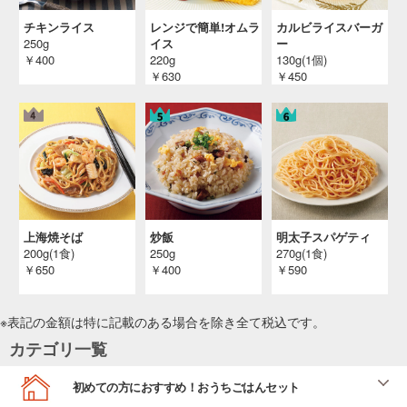
チキンライス
レンジで簡単!オムラ
カルビライスバーガ
250g
イス
ー
￥400
220g
130g(1個)
￥630
￥450
上海焼そば
炒飯
明太子スパゲティ
200g(1食)
250g
270g(1食)
￥650
￥400
￥590
※表記の金額は特に記載のある場合を除き全て
税込
です。
カテゴリ一覧
初めての方におすすめ！おうちごはんセット