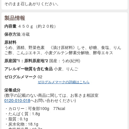
そのまま召しあがりください。
製品情報
内容量
４５０ｇ（約２０粒）
保存方法
冷蔵
原材料
うめ、酒精、野菜色素 《漬け原材料》しそ、砂糖、食塩、りん
ご酢、こんぶエキス、小麦グルテン酵素分解物、酵母エキス
原産国*1：原料原産地*2
国産：うめ(紀州)
アレルギー物質を含む食品
小麦、りんご
ゼログルメマーク
02
ゼログルメマークの詳細はこちら
栄養成分
(数字の記載のない商品に
関しては、お客さま相談室
0120-010-018
へお問い合わせください)
カロリー : 可食部100g 77kcal
たんぱく質 : 1.8g
脂質 : 0.1g
炭水化物 : 18.1g