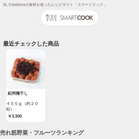
SL Creationsの食材を使ったレシピサイト「スマートクック」
４Ｘポークと春野菜の梅和え
「４Ｘポーク使い切りレシピ」（ＳＬＣ倶楽部
２０２６年４月）
投稿日：2026/03/04 投稿者：SL Creations
あじの梅南蛮
最近チェックした商品
２０２６年２月度ＳＬセレクト「フライパンで
真あじの竜田揚げ」アレンジレシピ（本社 調
理企画室）
投稿日：2026/02/20 投稿者：SL Creations
４Ｘビーフ ももブロックの梅みそ漬け
「４Ｘミートのお料理レシピ」 （ＳＬＣ倶楽部
２０２５年１２月）
投稿日：2025/10/15 投稿者：SL Creations
紀州梅干し
４Ｘチキンの梅だんごと水菜のさっと煮
４５０ｇ（約２０
「お料理レシピ」 （ＳＬＣ倶楽部２０２５年
粒）
１１月）
￥3,500
投稿日：2025/09/17 投稿者：SL Creations
牛肉のサラダ 梅わさびソース
売れ筋野菜・フルーツランキング
今月のお料理レシピ （ＳＬＣ倶楽部２０２５年