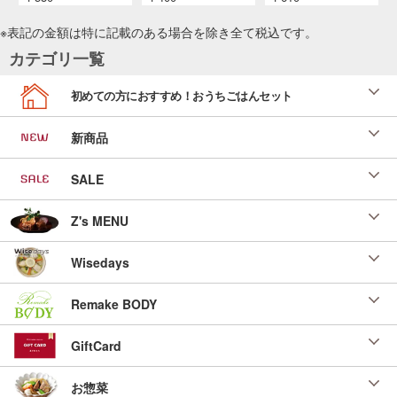
「今月のお料理レシピ」 （ＳＬＣ倶楽部
２０２４年７月）
※表記の金額は特に記載のある場合を除き全て
税込
です。
投稿日：2024/05/23 投稿者：SL Creations
カテゴリ一覧
豚肉と焼きなすの梅ドレッシングサラダ
「今月のお料理レシピ」（ＳＬＣ倶楽部 ２０
初めての方におすすめ！おうちごはんセット
２４年６月）
投稿日：2024/04/24 投稿者：SL Creations
新商品
梅干しとわかめのゴマだれ蕎麦
「簡単レシピで、旬ごはん」 （ＳＬＣ倶楽部
SALE
２０２３年８月）
投稿日：2023/06/21 投稿者：SL Creations
Z's MENU
梅豚おろしの冷やしうどん
「簡単レシピで、旬ごはん」 （ＳＬＣ倶楽部
Wisedays
２０２３年８月）
投稿日：2023/06/21 投稿者：SL Creations
Remake BODY
なめたけ
ベストオブベスト調味料 ＳＬＣ横浜 杉浦 寿
GiftCard
美様
投稿日：2023/02/08 投稿者：ベストオブベスト調味料
お惣菜