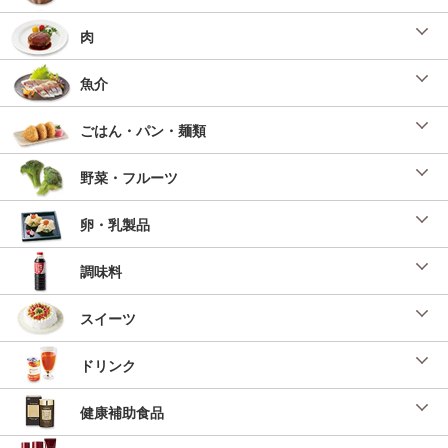
出汁茶漬け
ベストオブベスト調味料 ＳＬＣ京阪 八木 奈
肉
里様
投稿日：2023/01/30 投稿者：ベストオブベスト調味料
魚介
豚ロース肉と焼きれんこんの煮込み梅風味
「新・ベーシックごはん」 （２Ｗセレクション
ごはん・パン・麺類
２０２２年１１月後半号）
投稿日：2022/09/25 投稿者：SL Creations
野菜・フルーツ
梅と納豆のぶっかけ蕎麦
「新・ベーシックごはん」 （２Ｗセレクション
卵・乳製品
２０２２年８月後半号）
投稿日：2022/06/23 投稿者：SL Creations
調味料
バジルそうめん
「ここ一番の助っ人調味料」 （２ｗセレクショ
ン２０２２年７月後半号） 『フレッシュバジル
スイーツ
ソース』をアレンジ バジルと梅が相性抜群のさ
っぱり麺
ドリンク
投稿日：2022/05/25 投稿者：SL Creations
豚肉と長いもの梅炒め
健康補助食品
「お手軽４ｘミートレシピ」 （２０２２年 ミ
ートカタログ）