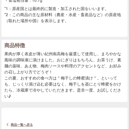
食塩相当量 : 10.7g
*1：原産国とは最終的に製造・加工された国をいいます。
*2：この商品の主な原材料（農産・水産・畜産品など）の原産地
（取れた場所や国）を表示します。
商品特徴
果肉が厚く表皮が薄い紀州南高梅を厳選して使用し、まろやかな
風味の調味液に漬けました。おにぎりはもちろん、お茶うけ、素
麺の薬味、あえ物、梅肉ソースや料理のアクセントなど、お好み
の召し上がり方でどうぞ！
この夏、おすすめの食べ方は＂梅干しの蜂蜜漬け＂。といって
も、じっくり漬け込む必要はなく、梅干しを器にとり蜂蜜をかけ
たら、冷蔵庫で冷やしていただきます。是非一度、お試しくださ
い♪
商品一覧へ戻る