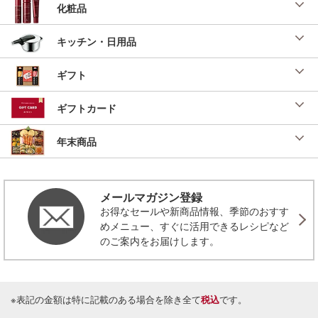
化粧品
投稿日：2022/03/16 投稿者：SL Creations
おにぎらず
キッチン・日用品
「お手軽４ｘミートレシピ」 （２０２２年 ミ
ートカタログ）
ギフト
投稿日：2022/03/16 投稿者：SL Creations
十八穀のひとくち稲荷と梅ごはん
ギフトカード
２０２２年 おもてなしパーティ（３名分）
投稿日：2021/12/27 投稿者：SL Creations
年末商品
鯵のえび巻き緑茶あん
「レシピ辞典」（本社 調理企画室）
投稿日：2021/11/02 投稿者：SL Creations
メールマガジン登録
お得なセールや新商品情報、季節のおすす
鮭入り茶めし
「中沢るみさんのおいしく免疫力アッ
めメニュー、すぐに活用できるレシピなど
プ」 （美味安心２０２１
のご案内をお届けします。
年 ９号）
投稿日：2021/07/26 投稿者：SL Creations
水晶鶏の梅肉だれ
※表記の金額は特に記載のある場合を除き全て
税込
です。
２０２１年 サマーパーティ（３名分）