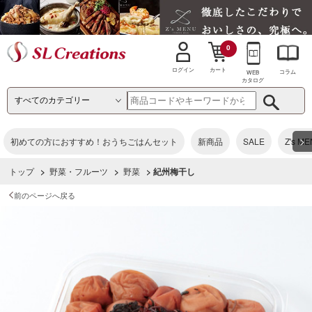
0
カート
ログイン
コラム
WEB
カタログ
>
初めての方におすすめ！おうちごはんセット
新商品
SALE
Z's M
トップ
>
野菜・フルーツ
>
野菜
> 紀州梅干し
前のページへ戻る