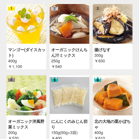
７月号）
投稿日：2025/05/21 投稿者：SL Creations
梅しそのごちそう天むす
セレクトアレンジレシピ （月刊ＳＬＣ倶楽部２
０２５年６月号）
投稿日：2025/04/24 投稿者：SL Creations
鶏肉と春野菜のエチュべ梅風味
マンゴー(ダイスカッ
オーガニックけんち
揚げなす
今月のお料理レシピ＜ご自宅で春を味わう、和
ト)
ん汁ミックス
300g
フレンチ＞ （ＳＬＣ倶楽部４月号）
400g
250g
￥630
￥1,100
￥540
投稿日：2025/02/26 投稿者：SL Creations
鶏竜田の梅おろしがけ
セレクト商品 アレンジレシピ （ＳＬＣ倶楽部
４月号）
投稿日：2025/02/26 投稿者：SL Creations
あじフライの巻寿司
「今月のお料理レシピ」（ＳＬＣ倶楽部 ２０
２４年１月）
オーガニック洋風野
にんにくのみじん切
北の大地の栗かぼち
投稿日：2024/11/13 投稿者：SL Creations
菜ミックス
り
ゃ
200g
150g(50g×3袋)
400g
水晶鶏と夏野菜のだし風
￥530
￥400
￥610