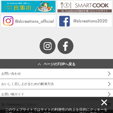
投稿日：2021/06/28 投稿者：SL Creations
レンジで簡単チャーシュー
２０２１年 ミートパーティ「アレンジ」（３
名分）
投稿日：2021/04/26 投稿者：SL Creations
牛肉のさっぱり混ぜご飯
すぐ作れるシンプルミートレシ
ピ （２０２１年「４Ｘミー
トカタログ」）
投稿日：2021/02/18 投稿者：SL Creations
レンジで簡単チャーシュー
ページのTOPへ戻る
２０２０年 ミートパーティ「アレンジ」（６
名分）
お問い合わせ
投稿日：2020/03/30 投稿者：SL Creations
おいしく召し上がるための解凍方法
さんまの梅煮
「レシピ辞典」（本社 調理企画室）
お買い物ガイド
投稿日：2020/03/15 投稿者：SL Creations
春キャベツの梅マヨあえ
SL Creationsのこだわり
「旬のおかずで晩ごはん 春のおかず」（美味
このウェブサイトではサイトの利便性の向上を目的にクッキーを
安心２０２０年 ３号）