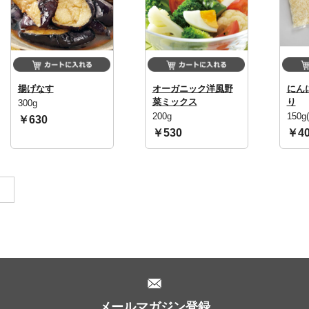
揚げなす
オーガニック洋風野
にん
菜ミックス
り
300g
200g
150g
￥630
￥530
￥40
。
メールマガジン登録