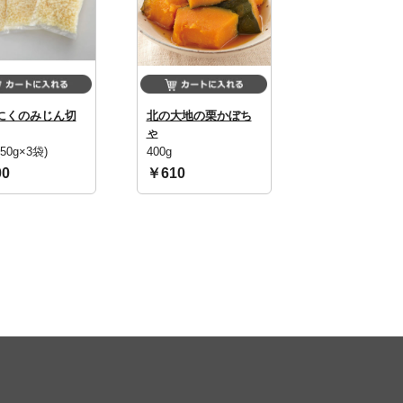
にくのみじん切
北の大地の栗かぼち
ゃ
(50g×3袋)
400g
0
￥610