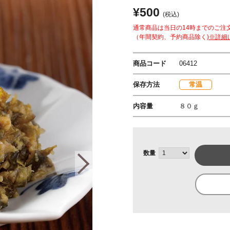
¥500
(税込)
通常商品は当日の14時までのご注
（年間契約、予約商品除く)
※詳細
商品コード
06412
保存方法
常温
内容量
８０ｇ
数量