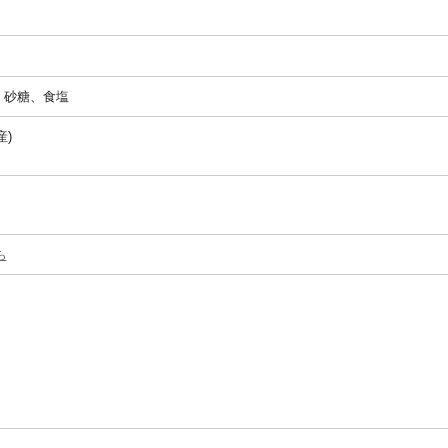
、砂糖、食塩
)
ら