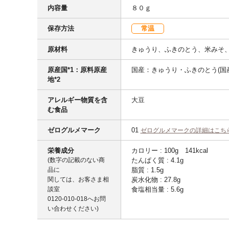
内容量
８０ｇ
保存方法
常温
原材料
きゅうり、ふきのとう、米みそ
原産国*1：原料原産
国産：きゅうり・ふきのとう(国産
地*2
アレルギー物質を含
大豆
む食品
ゼログルメマーク
01
ゼログルメマークの詳細はこち
栄養成分
カロリー : 100g 141kcal
(数字の記載のない商
たんぱく質 : 4.1g
品に
脂質 : 1.5g
関しては、お客さま相
炭水化物 : 27.8g
談室
食塩相当量 : 5.6g
0120-010-018
へお問
い合わせください)