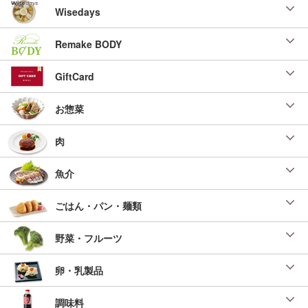
Wisedays
Remake BODY
GiftCard
お惣菜
肉
魚介
ごはん・パン・麺類
野菜・フルーツ
卵・乳製品
調味料