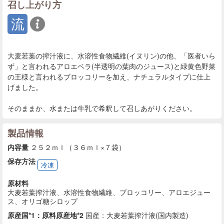
召し上がり方
流
大麦若葉の搾汁液に、水溶性食物繊維(イヌリン)の他、「医者いら
ず」と言われるアロエベラ(半透明の葉肉のジュース)と緑黄色野菜
の王様と言われるブロッコリーを加え、ナチュラルタイプに仕上
げました。
そのままか、水または牛乳で希釈して召しあがりください。
製品情報
内容量
２５２ｍｌ（３６ｍｌ×７袋）
保存方法
冷凍
原材料
大麦若葉搾汁液、水溶性食物繊維、ブロッコリー、アロエジュー
ス、オリゴ糖シロップ
原産国*1：原料原産地*2
国産：大麦若葉搾汁液(国内製造)