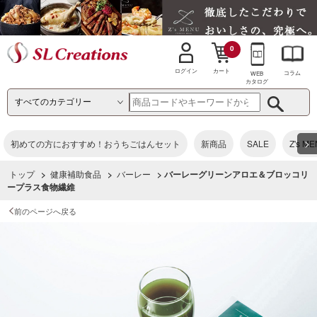
0
カート
ログイン
コラム
WEB
カタログ
>
初めての方におすすめ！おうちごはんセット
新商品
SALE
Z's M
トップ
>
健康補助食品
>
バーレー
> バーレーグリーンアロエ＆ブロッコリ
ープラス食物繊維
前のページへ戻る