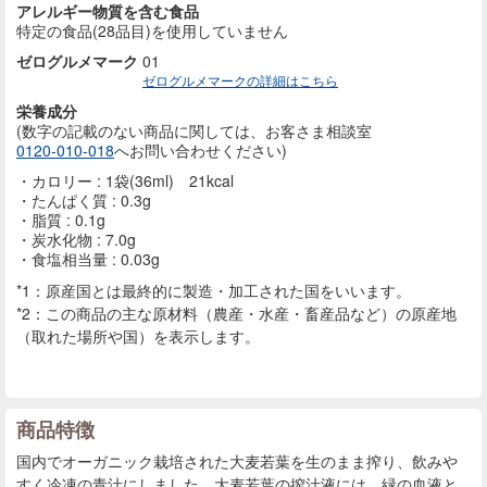
アレルギー物質を含む食品
特定の食品(28品目)を使用していません
ゼログルメマーク
01
ゼログルメマークの詳細はこちら
栄養成分
(数字の記載のない商品に
関しては、お客さま相談室
0120-010-018
へお問い合わせください)
カロリー : 1袋(36ml) 21kcal
たんぱく質 : 0.3g
脂質 : 0.1g
炭水化物 : 7.0g
食塩相当量 : 0.03g
*1：原産国とは最終的に製造・加工された国をいいます。
*2：この商品の主な原材料（農産・水産・畜産品など）の原産地
（取れた場所や国）を表示します。
商品特徴
国内でオーガニック栽培された大麦若葉を生のまま搾り、飲みや
すく冷凍の青汁にしました。大麦若葉の搾汁液には、緑の血液と