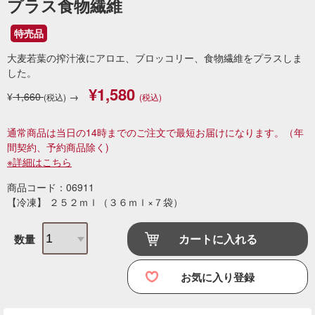
プラス食物繊維
特売品
大麦若葉の搾汁液にアロエ、ブロッコリー、食物繊維をプラスしま
した。
¥1,580
¥
1,660
→
(税込)
(税込)
通常商品は当日の14時までのご注文で最短お届けになります。
（年
間契約、予約商品除く)
※詳細はこちら
商品コード：06911
【冷凍】 ２５２ｍｌ（３６ｍｌ×７袋）
カートに入れる
数量
お気に入り登録