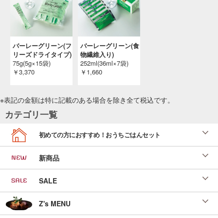
バーレーグリーン(フ
バーレーグリーン(食
リーズドライタイプ)
物繊維入り)
75g(5g×15袋)
252ml(36ml×7袋)
￥3,370
￥1,660
※表記の金額は特に記載のある場合を除き全て
税込
です。
カテゴリ一覧
初めての方におすすめ！おうちごはんセット
新商品
SALE
Z's MENU