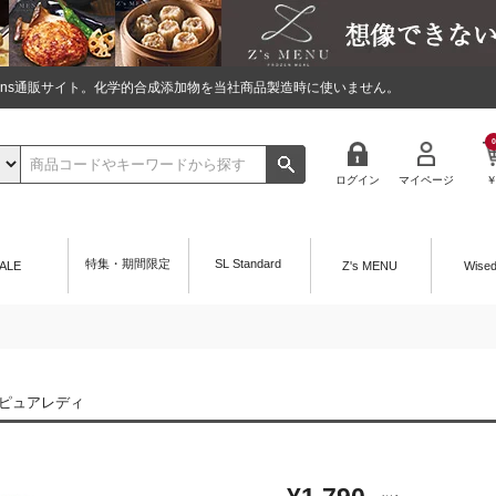
tions通販サイト。化学的合成添加物を当社商品製造時に使いません。
0
ログイン
マイページ
特集・期間限定
SL Standard
ALE
Z's MENU
Wise
ピュアレディ