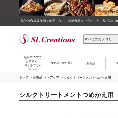
化学的合成添加物を使用しない、冷凍食品を中心とした、SL Crea
初めての方に
おすすめ！
カテゴリから探す
新商品
S
おうちごはん
セット
トップ
化粧品
ヘアケア
>
>
> シルクトリートメントつめかえ用
シルクトリートメントつめかえ用