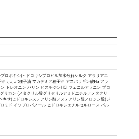
リルプロポキシ)ヒドロキシプロピル加水分解シルク アラリアエ
油 ホホバ種子油 マカデミア種子油 アスパラギン酸Na アラ
シン トレオニン バリン ヒスチジンHCl フェニルアラニン プロ
テオグリカン (メタクリル酸グリセリルアミドエチル／メタクリ
ン ヘキサ(ヒドロキシステアリン酸／ステアリン酸／ロジン酸)ジ
ロミド イソプロパノール ヒドロキシエチルセルロース パル