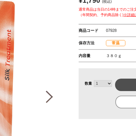
¥1,790
(税込)
通常商品は当日の14時までのご注
（年間契約、予約商品除く)
※詳細
商品コード
07928
保存方法
常温
内容量
３８０ｇ
数量