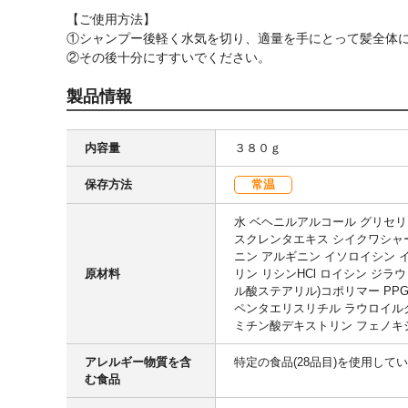
【ご使用方法】
①シャンプー後軽く水気を切り、適量を手にとって髪全体
②その後十分にすすいでください。
製品情報
内容量
３８０ｇ
保存方法
常温
水 ベヘニルアルコール グリセリ
スクレンタエキス シイクワシャー
ニン アルギニン イソロイシン イ
原材料
リン リシンHCl ロイシン ジ
ル酸ステアリル)コポリマー PP
ペンタエリスリチル ラウロイル
ミチン酸デキストリン フェノキシ
アレルギー物質を含
特定の食品(28品目)を使用して
む食品