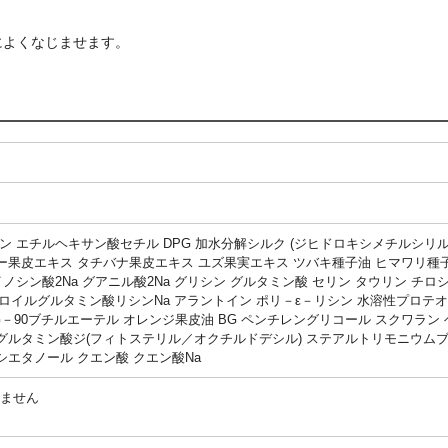
によくなじませます。
ン エチルヘキサン酸セチル DPG 加水分解シルク (ジヒドロキシメチルシ
果皮エキス タチバナ果皮エキス ユズ果実エキス ツバキ種子油 ヒマワリ種子
ノシン酸2Na グアニル酸2Na グリシン グルタミン酸 セリン タウリン チロ
ラウロイルグルタミン酸リシンNa アラントイン ポリ－ε－リシン 水溶性プロ
G－90ブチルエーテル オレンジ果皮油 BG ペンチレングリコール スクワラ
グルタミン酸ジ(フィトステリル／オクチルドデシル) ステアルトリモニウムブ
エタノール クエン酸 クエン酸Na
いません