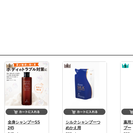
全身シャンプーSS
シルクシャンプーつ
薬用
245
めかえ用
プー