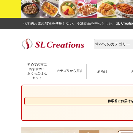
化学的合成添加物を使用しない、冷凍食品を中心とした、SL Crea
初めての方に
おすすめ！
カテゴリから探す
新商品
S
おうちごはん
セット
休暇前にお届け