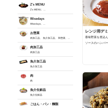
Z's MENU
Z's MENU
、...
Wisedays
Wisedays
、...
レンジ用デ
お惣菜
香味野菜を煮込
肉加工品
、
魚介加工品
、
和惣菜
、...
ソースのハンバ
肉加工品
肉加工品
魚介加工品
魚介加工品
肉
肉
魚介生鮮品
魚介生鮮品
ごはん・パン・麵類