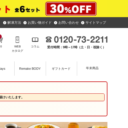
解凍方法
お買い物ガイド
お問い合わせ
サイトマップ
￥
0
WEB
コラム
受付時間：9時～17時（土・日・祝除く）
カタログ
年末商品
days
Remake BODY
ギフトカード
届けいたします。