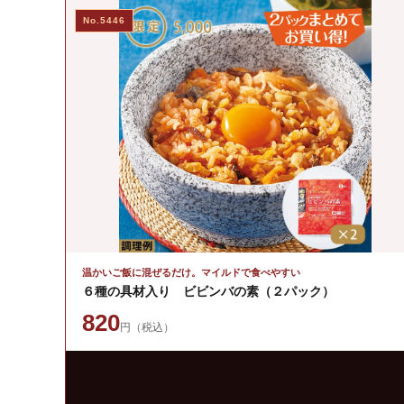
No.5446
温かいご飯に混ぜるだけ。マイルドで食べやすい
６種の具材入り ビビンバの素（２パック）
820
円（税込）