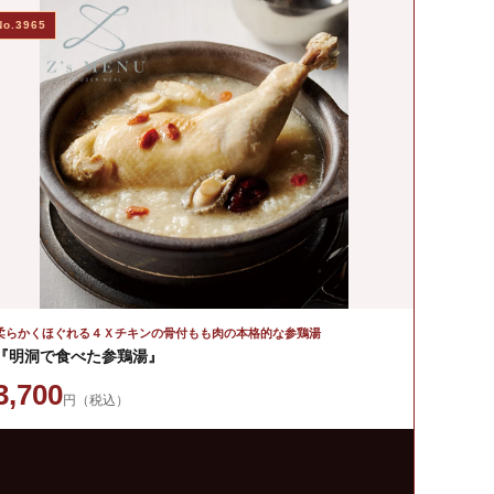
No.3965
柔らかくほぐれる４Ｘチキンの骨付もも肉の本格的な参鶏湯
『明洞で食べた参鶏湯』
3,700
円（税込）