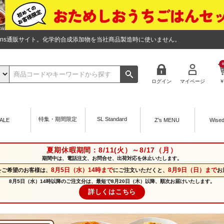
tions通販サイト。化学的合成添加物を当社商品製造時に使いません。
0
ログイン
マイページ
特集・期間限定
SL Standard
ALE
Z's MENU
Wise
夏期休暇期間：8/11(火）～8/17（月）
期間中は、電話注文、お問合せ、出荷対応を休止いたします。
8月5日（水）14時まで
8月9日（日）まで
をご希望のお客様は、
にご注文いただくと、
お
8月5日（水）14時以降のご注文分は、最短で8月20日（木）以降、順次お届けいたします。
詳しくはこちら