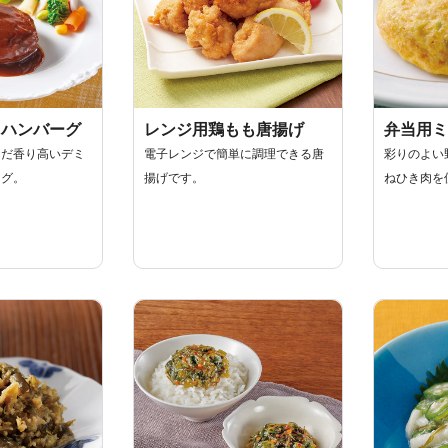
ミハンバーグ
レンジ用鶏もも唐揚げ
弁当用ミ
んだ香り高いデミ
電子レンジで簡単に調理できる唐
彩りのよい
ーグ。
揚げです。
ねひき肉を