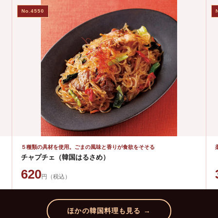
No.4550
５種類の具材を使用。ごまの風味と香りが食欲をそそる
チャプチェ（韓国はるさめ）
620
円（税込）
ほかの韓国料理も見る →