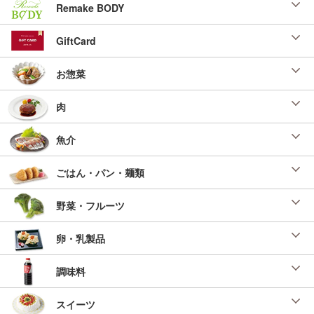
Remake BODY
GiftCard
お惣菜
肉
魚介
ごはん・パン・麺類
野菜・フルーツ
卵・乳製品
調味料
スイーツ