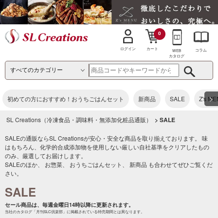
0
カート
ログイン
コラム
WEB
カタログ
>
初めての方におすすめ！おうちごはんセット
新商品
SALE
Z's M
SL Creations（冷凍食品・調味料・無添加化粧品通販）
> SALE
SALEの通販ならSL Creationsが安心・安全な商品を取り揃えております。 味
はもちろん、化学的合成添加物を使用しない厳しい自社基準をクリアしたもの
のみ、厳選してお届けします。
SALEのほか、
お惣菜
、
おうちごはんセット
、
新商品
も合わせてぜひご覧くだ
さい。
SALE
セール商品は、毎週金曜日14時以降に更新されます。
当社のカタログ「月刊SLC倶楽部」に掲載されている特売期間とは異なります。