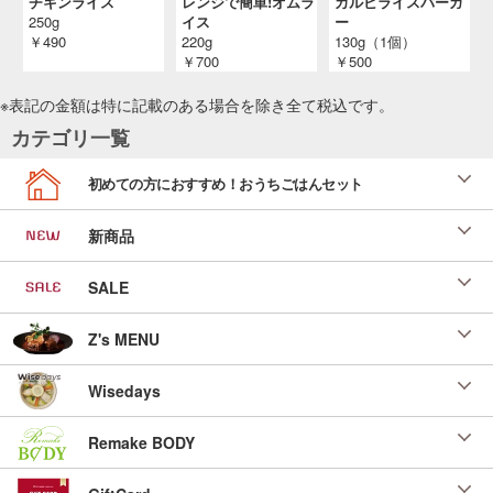
チキンライス
レンジで簡単!オムラ
カルビライスバーガ
250g
イス
ー
￥490
220g
130g（1個）
￥700
￥500
※表記の金額は特に記載のある場合を除き全て
税込
です。
カテゴリ一覧
初めての方におすすめ！おうちごはんセット
新商品
SALE
Z's MENU
Wisedays
Remake BODY