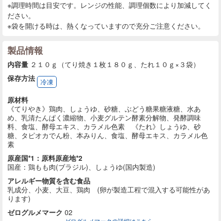
※調理時間は目安です。レンジの性能、調理個数により加減してく
ださい。
※袋を開ける時は、熱くなっていますので充分ご注意ください。
製品情報
内容量
２１０ｇ（てり焼き１枚１８０ｇ、たれ１０ｇ×３袋）
保存方法
冷凍
原材料
《てりやき》鶏肉、しょうゆ、砂糖、ぶどう糖果糖液糖、水あ
め、乳清たんぱく濃縮物、小麦グルテン酵素分解物、発酵調味
料、食塩、酵母エキス、カラメル色素 《たれ》しょうゆ、砂
糖、タピオカでん粉、本みりん、食塩、酵母エキス、カラメル色
素
原産国*1：原料原産地*2
国産：鶏もも肉(ブラジル)、しょうゆ(国内製造)
アレルギー物質を含む食品
乳成分、小麦、大豆、鶏肉 (卵が製造工程で混入する可能性があ
ります)
ゼログルメマーク
02
ゼログルメマークの詳細はこちら