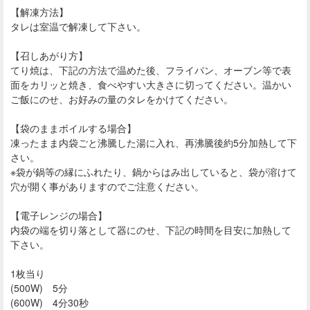
【解凍方法】
タレは室温で解凍して下さい。
【召しあがり方】
てり焼は、下記の方法で温めた後、フライパン、オーブン等で表
面をカリッと焼き、食べやすい大きさに切ってください。温かい
ご飯にのせ、お好みの量のタレをかけてください。
【袋のままボイルする場合】
凍ったまま内袋ごと沸騰した湯に入れ、再沸騰後約5分加熱して下
さい。
※袋が鍋等の縁にふれたり、鍋からはみ出していると、袋が溶けて
穴が開く事がありますのでご注意ください。
【電子レンジの場合】
内袋の端を切り落として器にのせ、下記の時間を目安に加熱して
下さい。
1枚当り
(500W) 5分
(600W) 4分30秒