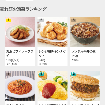
売れ筋お惣菜ランキング
真あじフィレーフラ
レンジ用チキンナゲ
レンジ用牛丼の素
イ
ット
140g
180g(5枚)
240g
￥650
￥1,150
￥890