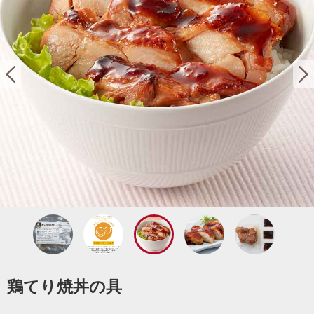
鶏てり焼丼の具