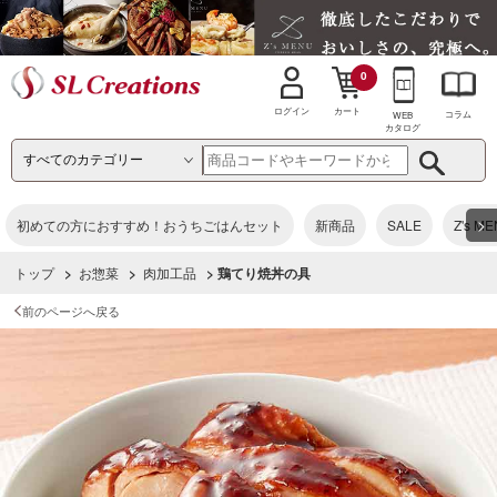
0
カート
ログイン
コラム
WEB
カタログ
>
初めての方におすすめ！おうちごはんセット
新商品
SALE
Z's M
トップ
>
お惣菜
>
肉加工品
> 鶏てり焼丼の具
前のページへ戻る