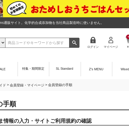
tions通販サイト。化学的合成添加物を当社商品製造時に使いません。
0
ログイン
マイページ
特集・期間限定
SL Standard
ALE
Z's MENU
Wise
>
> 会員登録の手順
イド
会員登録・マイページ
の手順
ま情報の入力・サイトご利用規約の確認