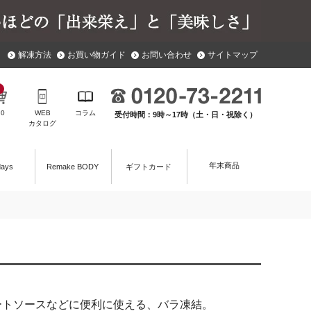
解凍方法
お買い物ガイド
お問い合わせ
サイトマップ
￥
0
WEB
コラム
受付時間：9時～17時（土・日・祝除く）
カタログ
年末商品
days
Remake BODY
ギフトカード
ートソースなどに便利に使える、バラ凍結。