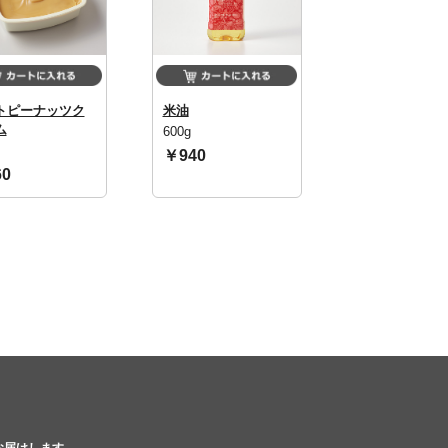
）
トピーナッツク
米油
投稿日：2025/10/15 投稿者：SL Creations
ム
600g
￥940
0
）
投稿日：2025/10/15 投稿者：SL Creations
楽部２０２５年１２月）
お届けします。