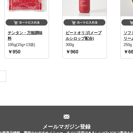
鶏ときのこのテリーヌ ポルチーニの香り
「カンナ先生お料理レシピ」（ＳＬＣ倶楽部２０２５年１２月
チンタン・万能調味
ビートオリゴ(メープ
ソフ
料
ルシロップ配合)
リー
195g(15g×13袋)
300g
250g
スペアリブのブレゼ ほうじ茶のニュアンス
￥950
￥960
￥66
「カンナ先生お料理レシピ」（ＳＬＣ倶楽部２０２５年１２月
。
ももシルキースライスのソレント風
「知りたい！作りたい！４Ｘミートレシピ」 （月刊ＳＬＣ倶
メールマガジン登録
や新商品情報、季節のおすすめメニュー、すぐに活用できるレシピなどのご案内を