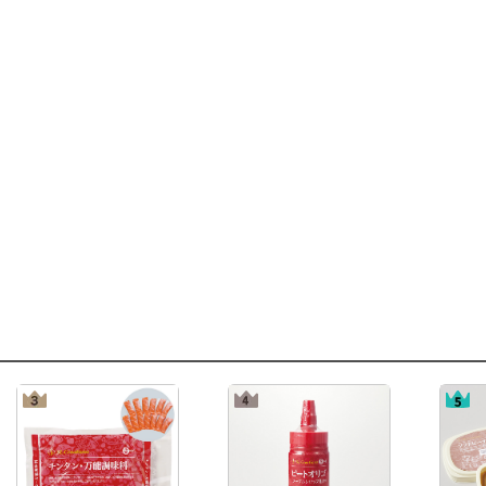
チンタンかぼちゃ
「調味料二変化レシピ」（ＳＬＣ倶楽部２０２６年２月）
ミートローフのパイ包み焼き
「レシピ辞典」（本社 調理企画室）