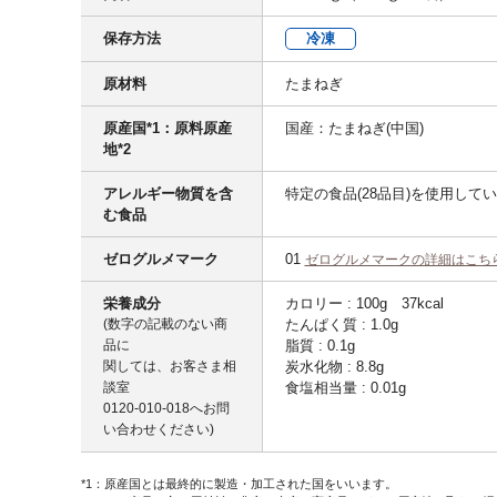
保存方法
冷凍
原材料
たまねぎ
原産国*1：原料原産
国産：たまねぎ(中国)
地*2
アレルギー物質を含
特定の食品(28品目)を使用して
む食品
ゼログルメマーク
01
ゼログルメマークの詳細はこち
栄養成分
カロリー : 100g 37kcal
(数字の記載のない商
たんぱく質 : 1.0g
品に
脂質 : 0.1g
関しては、お客さま相
炭水化物 : 8.8g
談室
食塩相当量 : 0.01g
0120-010-018
へお問
い合わせください)
*1：原産国とは最終的に製造・加工された国をいいます。