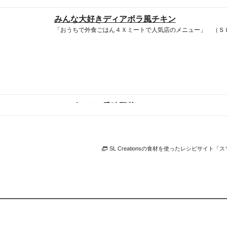
みんな大好きディアボラ風チキン
「おうちで外食ごはん４Ｘミートで人気店のメニュー」 （Ｓ
４Ｘポークの香味野菜ソース
「４Ｘポーク使い切りレシピ」（ＳＬＣ倶楽部２０２６年４月
SL Creationsの食材を使ったレシピサイト
ももすき焼きとじゃがいものパイ風
「４Ｘミートレシピ」（ＳＬＣ倶楽部２０２６年３月）