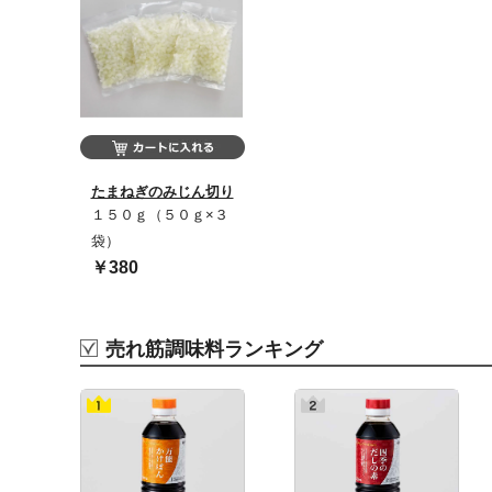
たまねぎのみじん切り
１５０ｇ（５０ｇ×３
袋）
￥380
売れ筋調味料ランキング