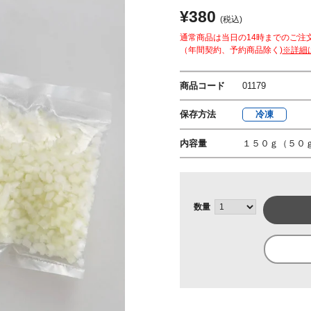
¥380
(税込)
通常商品は当日の14時までのご注
（年間契約、予約商品除く)
※詳細
商品コード
01179
保存方法
冷凍
内容量
１５０ｇ（５０
数量