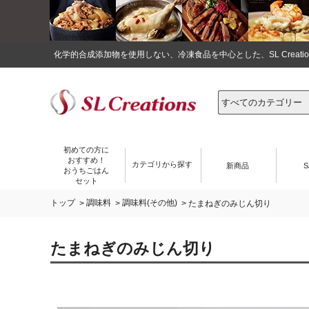
化学的合成添加物を使用しない、冷凍食品を中心とした、SL Crea
初めての方に
おすすめ！
カテゴリから探す
新商品
S
おうちごはん
セット
トップ
調味料
調味料(その他)
>
>
> たまねぎのみじん切り
たまねぎのみじん切り