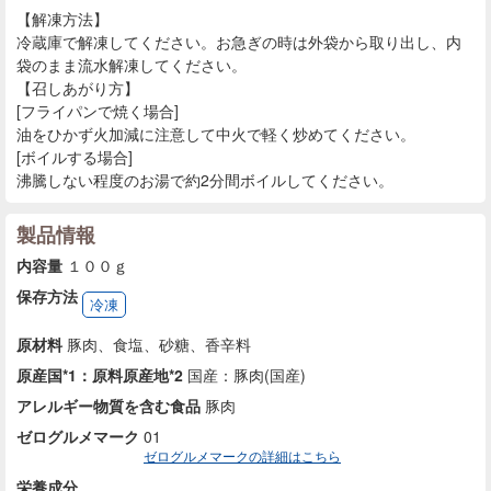
【解凍方法】
冷蔵庫で解凍してください。お急ぎの時は外袋から取り出し、内
袋のまま流水解凍してください。
【召しあがり方】
[フライパンで焼く場合]
油をひかず火加減に注意して中火で軽く炒めてください。
[ボイルする場合]
沸騰しない程度のお湯で約2分間ボイルしてください。
製品情報
内容量
１００ｇ
保存方法
冷凍
原材料
豚肉、食塩、砂糖、香辛料
原産国*1：原料原産地*2
国産：豚肉(国産)
アレルギー物質を含む食品
豚肉
ゼログルメマーク
01
ゼログルメマークの詳細はこちら
栄養成分