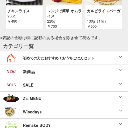
チキンライス
レンジで簡単!オムラ
カルビライスバーガ
250g
イス
ー
￥490
220g
130g（1個）
￥700
￥500
※表記の金額は特に記載のある場合を除き全て
税込
です。
カテゴリ一覧
初めての方におすすめ！おうちごはんセット
新商品
SALE
Z's MENU
Wisedays
Remake BODY