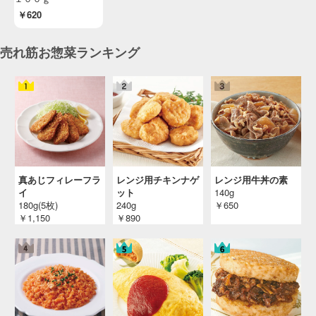
￥620
売れ筋お惣菜ランキング
真あじフィレーフラ
レンジ用チキンナゲ
レンジ用牛丼の素
イ
ット
140g
180g(5枚)
240g
￥650
￥1,150
￥890