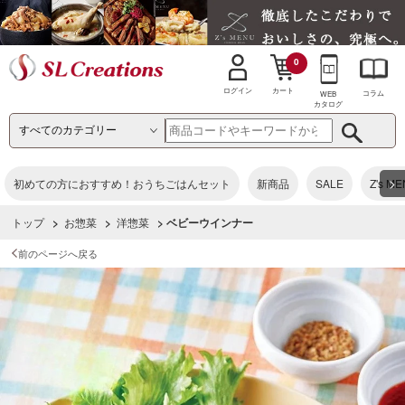
0
カート
ログイン
コラム
WEB
カタログ
>
初めての方におすすめ！おうちごはんセット
新商品
SALE
Z's M
トップ
>
お惣菜
>
洋惣菜
> ベビーウインナー
前のページへ戻る