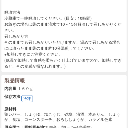
解凍方法
冷蔵庫で一晩解凍してください。(目安：10時間)
お急ぎの場合は袋のまま流水で10～15分解凍して召しあがりくだ
さい。
召しあがり方
そのままでも召しあがりいただけますが、温めて召しあがる場合
には凍ったまま袋のまま約10分湯煎してください。
※加熱しすぎにご注意ください。
(低温で加熱して食感を柔らかく仕上げていますので、加熱しすぎ
ると、その食感が損なわれます。)
製品情報
内容量
１６０ｇ
保存方法
冷凍
原材料
鶏レバー、しょうゆ、塩こうじ、砂糖、清酒、本みりん、しょう
が、食塩、コーンスターチ、おろししょうが、カラメル色素
原産国*1：原料原産地*2
国産：鶏レバー(岩手県)