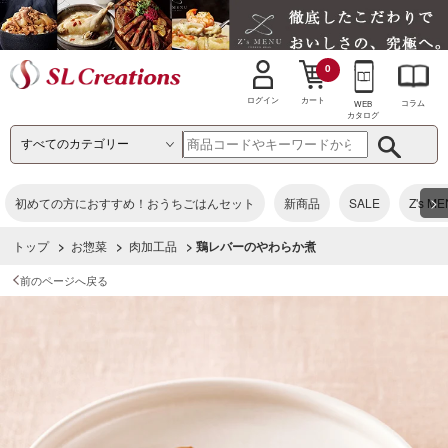
0
カート
ログイン
コラム
WEB
カタログ
>
初めての方におすすめ！おうちごはんセット
新商品
SALE
Z's M
トップ
>
お惣菜
>
肉加工品
> 鶏レバーのやわらか煮
前のページへ戻る