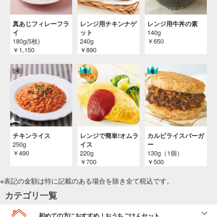
真あじフィレーフラ
レンジ用チキンナゲ
レンジ用牛丼の素
イ
ット
140g
180g(5枚)
240g
￥650
￥1,150
￥890
チキンライス
レンジで簡単!オムラ
カルビライスバーガ
250g
イス
ー
￥490
220g
130g（1個）
￥700
￥500
※表記の金額は特に記載のある場合を除き全て
税込
です。
カテゴリ一覧
初めての方におすすめ！おうちごはんセット