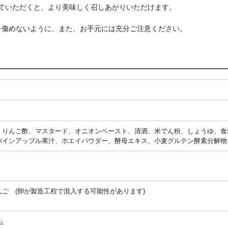
熱していただくと、より美味しく召しあがりいただけます。
を傷めないように、また、お手元には充分ご注意ください。
。
、りんご酢、マスタード、オニオンペースト、清酒、米でん粉、しょうゆ、食
パインアップル果汁、ホエイパウダー、酵母エキス、小麦グルテン酵素分解物
ご (卵が製造工程で混入する可能性があります)
ら