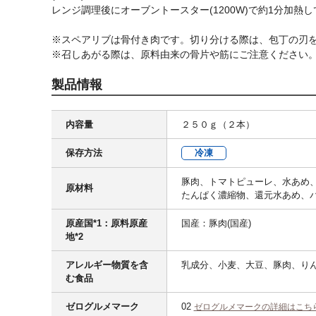
レンジ調理後にオーブントースター(1200W)で約1分加
※スペアリブは骨付き肉です。切り分ける際は、包丁の刃
※召しあがる際は、原料由来の骨片や筋にご注意ください
製品情報
内容量
２５０ｇ（２本）
保存方法
冷凍
豚肉、トマトピューレ、水あめ
原材料
たんぱく濃縮物、還元水あめ、
原産国*1：原料原産
国産：豚肉(国産)
地*2
アレルギー物質を含
乳成分、小麦、大豆、豚肉、りん
む食品
ゼログルメマーク
02
ゼログルメマークの詳細はこち