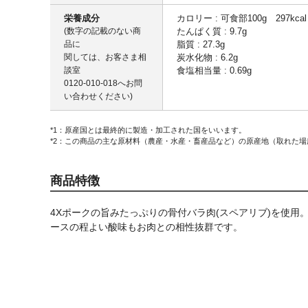
栄養成分
カロリー : 可食部100g 297kcal
(数字の記載のない商
たんぱく質 : 9.7g
品に
脂質 : 27.3g
関しては、お客さま相
炭水化物 : 6.2g
談室
食塩相当量 : 0.69g
0120-010-018
へお問
い合わせください)
*1：原産国とは最終的に製造・加工された国をいいます。
*2：この商品の主な原材料（農産・水産・畜産品など）の原産地（取れた
商品特徴
4Xポークの旨みたっぷりの骨付バラ肉(スペアリブ)を使
ースの程よい酸味もお肉との相性抜群です。