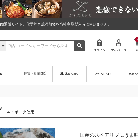
tions通販サイト。化学的合成添加物を当社商品製造時に使いません。
0
ログイン
マイページ
特集・期間限定
SL Standard
ALE
Z's MENU
Wise
ブ
４Ｘポーク使用
国産のスペアリブにうま