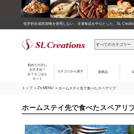
化学的合成添加物を使用しない、冷凍食品を中心とした、SL Crea
初めての方に
おすすめ！
カテゴリから探す
新商品
S
おうちごはん
セット
トップ
Z's MENU
>
> ホームステイ先で食べたスペアリブ
ホームステイ先で食べたスペアリ