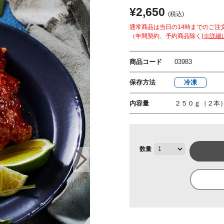
¥2,650
(税込)
通常商品は当日の14時までのご注
（年間契約、予約商品除く)
※詳細
商品コード
03983
保存方法
冷凍
内容量
２５０ｇ（２本
数量