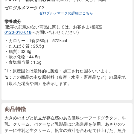
ゼログルメマーク
02
ゼログルメマークの詳細はこちら
栄養成分
(数字の記載のない商品に
関しては、お客さま相談室
0120-010-018
へお問い合わせください)
カロリー : 1食(260g) 572kcal
たんぱく質 : 25.5g
脂質 : 32.8g
炭水化物 : 44.5g
食塩相当量 : 1.5g
*1：原産国とは最終的に製造・加工された国をいいます。
*2：この商品の主な原材料（農産・水産・畜産品など）の原産地
（取れた場所や国）を表示します。
商品特徴
大きめのえびと帆立が存在感のある濃厚シーフードグラタン。牛
乳、クリーム、バターなど乳製品は北海道産を使用。あさりのソ
テーに牛乳と生クリーム、帆立の煮汁を合わせて仕上げた、魚介