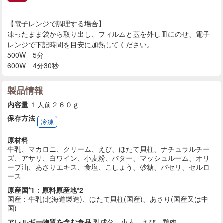
【電子レンジで調理する場合】
凍ったまま袋から取り出し、フィルムと蓋を外し皿にのせ、電子
レンジで下記時間を目安に加熱してください。
500W 5分
600W 4分30秒
製品情報
内容量
１人前２６０ｇ
保存方法
冷凍
原材料
牛乳、マカロニ、クリーム、えび、ほたて貝柱、ナチュラルチー
ズ、アサリ、白ワイン、小麦粉、バター、マッシュルーム、オリ
ーブ油、あさりエキス、食塩、こしょう、砂糖、パセリ、セルロ
ース
原産国*1：原料原産地*2
国産：牛乳(北海道製造)、ほたて貝柱(国産)、あさり(国産又は中
国)
アレルギー物質を含む食品
乳成分、小麦、えび、鶏肉