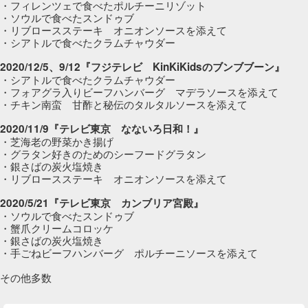
・フィレンツェで食べたポルチーニリゾット
・ソウルで食べたスンドゥブ
・リブロースステーキ オニオンソースを添えて
・シアトルで食べたクラムチャウダー
2020/12/5、9/12『フジテレビ KinKiKidsのブンブブーン』
・シアトルで食べたクラムチャウダー
・フォアグラ入りビーフハンバーグ マデラソースを添えて
・チキン南蛮 甘酢と秘伝のタルタルソースを添えて
2020/11/9『テレビ東京 なないろ日和！』
・芝海老の野菜かき揚げ
・グラタン好きのためのシーフードグラタン
・銀さばの炭火塩焼き
・リブロースステーキ オニオンソースを添えて
2020/5/21『テレビ東京 カンブリア宮殿』
・ソウルで食べたスンドゥブ
・蟹爪クリームコロッケ
・銀さばの炭火塩焼き
・手ごねビーフハンバーグ ポルチーニソースを添えて
その他多数