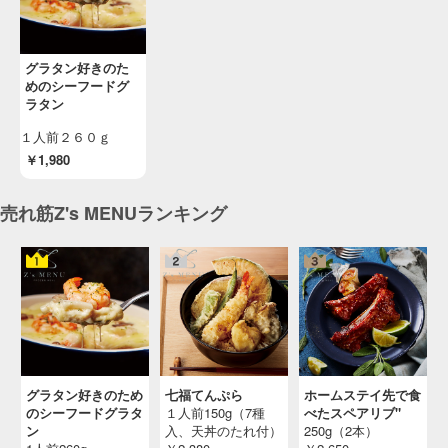
グラタン好きのた
めのシーフードグ
ラタン
１人前２６０ｇ
￥1,980
売れ筋Z's MENUランキング
グラタン好きのため
七福てんぷら
ホームステイ先で食
のシーフードグラタ
１人前150g（7種
べたスペアリブ"
ン
入、天丼のたれ付）
250g（2本）