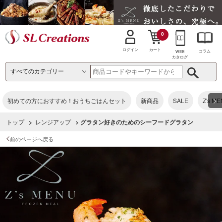
0
カート
ログイン
コラム
WEB
カタログ
>
初めての方におすすめ！おうちごはんセット
新商品
SALE
Z's M
トップ
>
レンジアップ
> グラタン好きのためのシーフードグラタン
前のページへ戻る