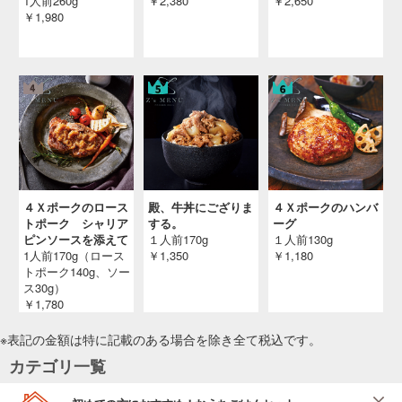
1人前260g
￥2,380
￥2,650
￥1,980
４Ｘポークのロース
殿、牛丼にござりま
４Ｘポークのハンバ
トポーク シャリア
する。
ーグ
ピンソースを添えて
１人前170g
１人前130g
1人前170g（ロース
￥1,350
￥1,180
トポーク140g、ソー
ス30g）
￥1,780
※表記の金額は特に記載のある場合を除き全て
税込
です。
カテゴリ一覧