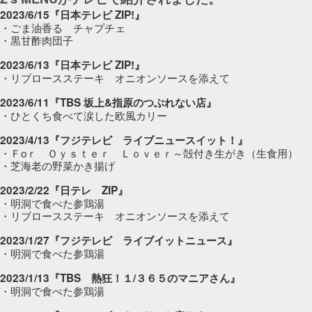
2023/6/15『日本テレビ ZIP!』
・ごま油香る チャプチェ
・黒甘酢肉団子
2023/6/13『日本テレビ ZIP!』
・リブロースステーキ オニオンソースを添えて
2023/6/11『TBS 坂上&指原のつぶれない店』
・ひとくち食べて涙した欧風カリー
2023/4/13『フジテレビ ライブニュースイット！』
・Ｆоｒ Ｏｙｓｔｅｒ Ｌｏｖｅｒ～殻付き生がき（生食用）
・芝海老の野菜かき揚げ
2023/2/22『日テレ ZIP』
・明洞で食べた参鶏湯
・リブロースステーキ オニオンソースを添えて
2023/1/27『フジテレビ ライブイットニュース』
・明洞で食べた参鶏湯
2023/1/13『TBS 熱狂！１/３６５のマニアさん』
・明洞で食べた参鶏湯