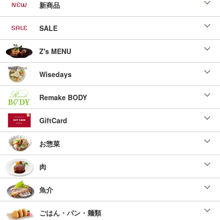
新商品
SALE
Z's MENU
Wisedays
Remake BODY
GiftCard
お惣菜
肉
魚介
ごはん・パン・麺類