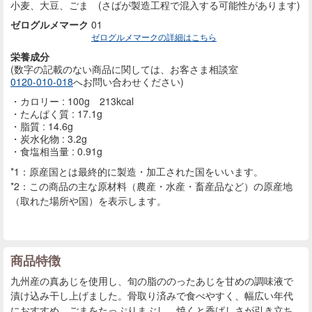
小麦、大豆、ごま (さばが製造工程で混入する可能性があります)
ゼログルメマーク
01
ゼログルメマークの詳細はこちら
栄養成分
(数字の記載のない商品に
関しては、お客さま相談室
0120-010-018
へお問い合わせください)
カロリー : 100g 213kcal
たんぱく質 : 17.1g
脂質 : 14.6g
炭水化物 : 3.2g
食塩相当量 : 0.91g
*1：原産国とは最終的に製造・加工された国をいいます。
*2：この商品の主な原材料（農産・水産・畜産品など）の原産地
（取れた場所や国）を表示します。
商品特徴
九州産の真あじを使用し、旬の脂ののったあじを甘めの調味液で
漬け込み干し上げました。骨取り済みで食べやすく、幅広い年代
におすすめ。ごまをたっぷりまぶし、焼くと香ばしさが引き立ち