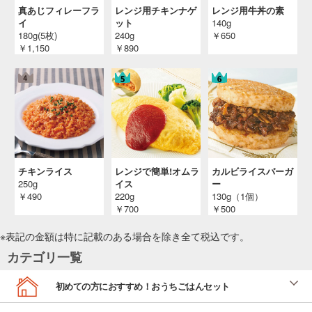
真あじフィレーフラ
レンジ用チキンナゲ
レンジ用牛丼の素
イ
ット
140g
180g(5枚)
240g
￥650
￥1,150
￥890
チキンライス
レンジで簡単!オムラ
カルビライスバーガ
250g
イス
ー
￥490
220g
130g（1個）
￥700
￥500
※表記の金額は特に記載のある場合を除き全て
税込
です。
カテゴリ一覧
初めての方におすすめ！おうちごはんセット