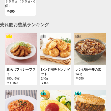
３６０ｇ（６０ｇ×６
個）
￥690
売れ筋お惣菜ランキング
真あじフィレーフラ
レンジ用チキンナゲ
レンジ用牛丼の素
イ
ット
140g
180g(5枚)
240g
￥650
￥1,150
￥890