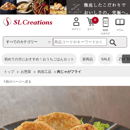
0
カート
ログイン
コラム
WEB
カタログ
>
初めての方におすすめ！おうちごはんセット
新商品
SALE
Z's M
トップ
>
お惣菜
>
肉加工品
> 肉じゃがフライ
前のページへ戻る