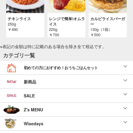
チキンライス
レンジで簡単!オムラ
カルビライスバーガ
250g
イス
ー
￥490
220g
130g（1個）
￥700
￥500
※表記の金額は特に記載のある場合を除き全て
税込
です。
カテゴリ一覧
初めての方におすすめ！おうちごはんセット
新商品
SALE
Z's MENU
Wisedays