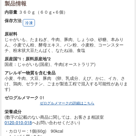
製品情報
内容量
３６０ｇ（６０ｇ×６個）
保存方法
冷凍
原材料
じゃがいも、たまねぎ、牛肉、豚肉、しょうゆ、砂糖、本みり
ん、小麦でん粉、酵母エキス、パン粉、小麦粉、コーンスター
チ、粉末状大豆たんぱく、なたね油、食塩
原産国*1：原料原産地*2
国産：じゃがいも(国産)、牛肉(オーストラリア)
アレルギー物質を含む食品
小麦、牛肉、大豆、豚肉 (卵、乳成分、えび、かに、イカ、さ
け、鶏肉、ゼラチン、ごまが製造工程で混入する可能性がありま
す)
ゼログルメマーク
01
ゼログルメマークの詳細はこちら
栄養成分
(数字の記載のない商品に
関しては、お客さま相談室
0120-010-018
へお問い合わせください)
カロリー : 1個(60g) 90kcal