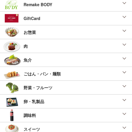
Remake BODY
GiftCard
お惣菜
肉
魚介
ごはん・パン・麺類
野菜・フルーツ
卵・乳製品
調味料
スイーツ