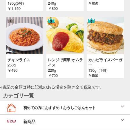
180g(5枚)
240g
￥650
￥1,150
￥890
チキンライス
レンジで簡単!オムラ
カルビライスバーガ
250g
イス
ー
￥490
220g
130g（1個）
￥700
￥500
※表記の金額は特に記載のある場合を除き全て
税込
です。
カテゴリ一覧
初めての方におすすめ！おうちごはんセット
新商品