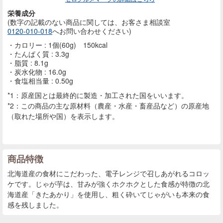
栄養成分
(数字の記載のない商品に
関しては、お客さま相談室
0120-010-018
へお問い合わせください)
カロリー : 1個(60g) 150kcal
たんぱく質 : 3.3g
脂質 : 8.1g
炭水化物 : 16.0g
食塩相当量 : 0.50g
*1：原産国とは最終的に製造・加工された国をいいます。
*2：この商品の主な原材料（農産・水産・畜産品など）の原産地
（取れた場所や国）を表示します。
商品特徴
北海道産の食材にこだわった、電子レンジで召しあがれるコロッ
ケです。じゃが芋は、甘みが強くホクホクとした食感が特徴の北
海道産「きたあかり」を使用し、粗く砕いてじゃがいも本来の食
感を残しました。