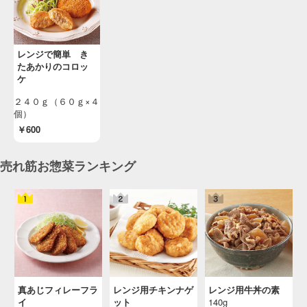
レンジで簡単 き
たあかりのコロッ
ケ
２４０ｇ（６０ｇ×４
個）
￥600
売れ筋お惣菜ランキング
真あじフィレーフラ
レンジ用チキンナゲ
レンジ用牛丼の素
イ
ット
140g