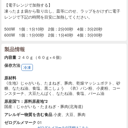
【電子レンジで加熱する】
凍ったまま袋から取り出し、皿等にのせ、ラップをかけずに電子
レンジで下記の時間を目安に加熱してください。
500W 1個：1分10秒 2個：2分00秒 4個：3分20秒
600W 1個：1分00秒 2個：1分40秒 4個：3分00秒
製品情報
内容量
２４０ｇ（６０ｇ×４個）
保存方法
冷凍
原材料
《生地》じゃがいも、たまねぎ、豚肉、乾燥マッシュポテト、砂
糖、なたね油、食塩、黒こしょう 《衣》パン粉、小麦粉、コー
ンスターチ、大豆たんぱく、なたね油、食塩、パーム油
原産国*1：原料原産地*2
国産：じゃがいも・たまねぎ・豚肉(北海道)
アレルギー物質を含む食品
小麦、大豆、豚肉
ゼログルメマーク
01
ゼログルメマークの詳細はこちら