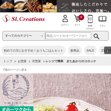
0
カート
ログイン
コラム
WEB
カタログ
>
初めての方におすすめ！おうちごはんセット
新商品
SALE
Z's M
トップ
>
お惣菜
>
洋惣菜
> レンジで簡単 きたあかりのコロッケ
前のページへ戻る