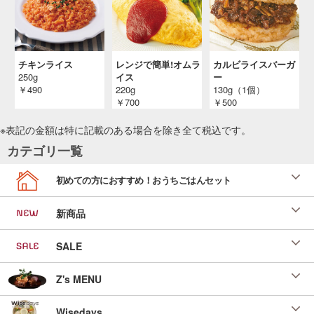
チキンライス
レンジで簡単!オムラ
カルビライスバーガ
250g
イス
ー
￥490
220g
130g（1個）
￥700
￥500
※表記の金額は特に記載のある場合を除き全て
税込
です。
カテゴリ一覧
初めての方におすすめ！おうちごはんセット
新商品
SALE
Z's MENU
Wisedays