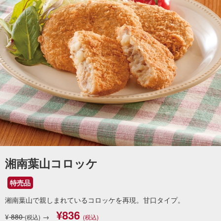
湘南葉山コロッケ
特売品
湘南葉山で親しまれているコロッケを再現。甘口タイプ。
¥836
¥
880
→
(税込)
(税込)