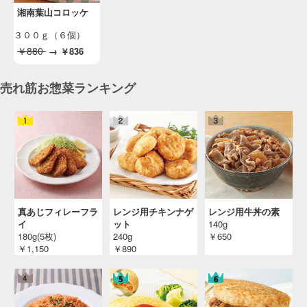
湘南葉山コロッケ
３００ｇ（６個）
￥880
→
￥836
売れ筋お惣菜ランキング
真あじフィレーフラ
レンジ用チキンナゲ
レンジ用牛丼の素
イ
ット
140g
180g(5枚)
240g
￥650
￥1,150
￥890