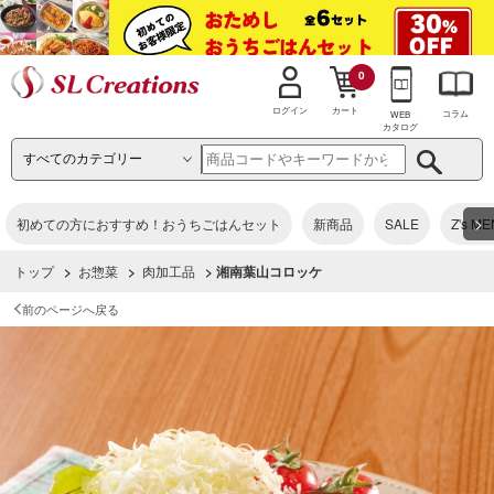
0
カート
ログイン
コラム
WEB
カタログ
>
初めての方におすすめ！おうちごはんセット
新商品
SALE
Z's M
トップ
>
お惣菜
>
肉加工品
> 湘南葉山コロッケ
前のページへ戻る