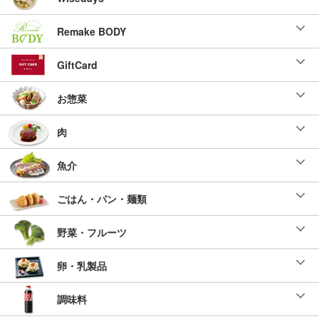
Remake BODY
GiftCard
お惣菜
肉
魚介
ごはん・パン・麺類
野菜・フルーツ
卵・乳製品
調味料