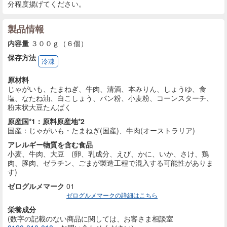
分程度揚げてください。
製品情報
内容量
３００ｇ（６個）
保存方法
冷凍
原材料
じゃがいも、たまねぎ、牛肉、清酒、本みりん、しょうゆ、食
塩、なたね油、白こしょう、パン粉、小麦粉、コーンスターチ、
粉末状大豆たんぱく
原産国*1：原料原産地*2
国産：じゃがいも・たまねぎ(国産)、牛肉(オーストラリア)
アレルギー物質を含む食品
小麦、牛肉、大豆 (卵、乳成分、えび、かに、いか、さけ、鶏
肉、豚肉、ゼラチン、ごまが製造工程で混入する可能性がありま
す)
ゼログルメマーク
01
ゼログルメマークの詳細はこちら
栄養成分
(数字の記載のない商品に
関しては、お客さま相談室