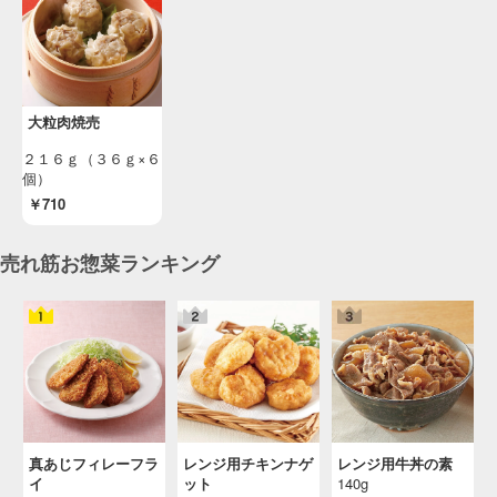
大粒肉焼売
２１６ｇ（３６ｇ×６
個）
￥710
売れ筋お惣菜ランキング
真あじフィレーフラ
レンジ用チキンナゲ
レンジ用牛丼の素
イ
ット
140g