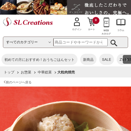
0
カート
ログイン
コラム
WEB
カタログ
>
初めての方におすすめ！おうちごはんセット
新商品
SALE
Z's M
トップ
>
お惣菜
>
中華総菜
> 大粒肉焼売
前のページへ戻る