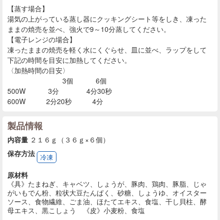
【蒸す場合】
湯気の上がっている蒸し器にクッキングシート等をしき、凍った
ままの焼売を並べ、強火で9～10分蒸してください。
【電子レンジの場合】
凍ったままの焼売を軽く水にくぐらせ、皿に並べ、ラップをして
下記の時間を目安に加熱してください。
〈加熱時間の目安〉
3個 6個
500W 3分 4分30秒
600W 2分20秒 4分
製品情報
内容量
２１６ｇ（３６ｇ×６個）
保存方法
冷凍
原材料
《具》たまねぎ、キャベツ、しょうが、豚肉、鶏肉、豚脂、じゃ
がいもでん粉、粒状大豆たんぱく、砂糖、しょうゆ、オイスター
ソース、食物繊維、ごま油、ほたてエキス、食塩、干し貝柱、酵
母エキス、黒こしょう 《皮》小麦粉、食塩