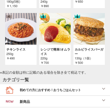
180g(5枚)
240g
￥650
￥1,150
￥890
チキンライス
レンジで簡単!オムラ
カルビライスバーガ
250g
イス
ー
￥490
220g
130g（1個）
￥700
￥500
※表記の金額は特に記載のある場合を除き全て
税込
です。
カテゴリ一覧
初めての方におすすめ！おうちごはんセット
新商品