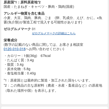
原産国*1：原料原産地*2
国産：たまねぎ・キャベツ・豚肉・鶏肉(国産)
アレルギー物質を含む食品
小麦、大豆、鶏肉、豚肉、ごま (卵、乳成分、えび、かに。※魚
醤(魚介類)が製造工程で混入する可能性があります)
ゼログルメマーク
01
ゼログルメマークの詳細はこちら
栄養成分
(数字の記載のない商品に
関しては、お客さま相談室
0120-010-018
へお問い合わせください)
カロリー : 1個(36g) 67kcal
たんぱく質 : 3.4g
脂質 : 3.4g
炭水化物 : 5.8g
食塩相当量 : 0.40g
*1：原産国とは最終的に製造・加工された国をいいます。
*2：この商品の主な原材料（農産・水産・畜産品など）の原産地
（取れた場所や国）を表示します。